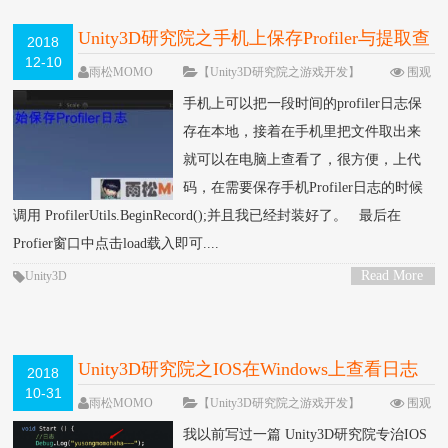
Unity3D研究院之手机上保存Profiler与提取查
2018
12-10
看（一百零二）
雨松MOMO
【Unity3D研究院之游戏开发】
围观
14507次
5 条评论
手机上可以把一段时间的profiler日志保
存在本地，接着在手机里把文件取出来
就可以在电脑上查看了，很方便，上代
码，在需要保存手机Profiler日志的时候
调用 ProfilerUtils.BeginRecord();并且我已经封装好了。 最后在
Profier窗口中点击load载入即可....
Read More
Unity3D
>
Unity3D研究院之IOS在Windows上查看日志
2018
10-31
就像Android的adb一样方便（一百零一）
雨松MOMO
【Unity3D研究院之游戏开发】
围观
13951次
4 条评论
我以前写过一篇 Unity3D研究院专治IOS