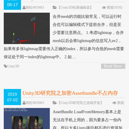
08-17
推导运算（三十四）
雨松MOMO
【Unity3D拓展编辑器】
围观10192
次
3 条评论
合并mesh的功能比较常见，可以运行时
合也可以编辑模式下提前合并，但是至
少需要注意两点。 1.考虑lightmap，合并
mesh以后会将lightmap的信息写入uv2，
如果有多张lightmap需要传入正确的index，所以参与合批的mesh需要
保证处于同一index的lightmap中。 2.如....
Read More
Unity3D
>
Unity3D研究院之加密Assetbundle不占内存
2019
07-02
（一百零五）
雨松MOMO
【Unity3D研究院之游戏开发】
围观
32562次
25 条评论
AssetBundle.LoadFromMemory基本上是
无法在手机上用的，因为要多占一份内
存，所以大多Unity项目都不进行资源加