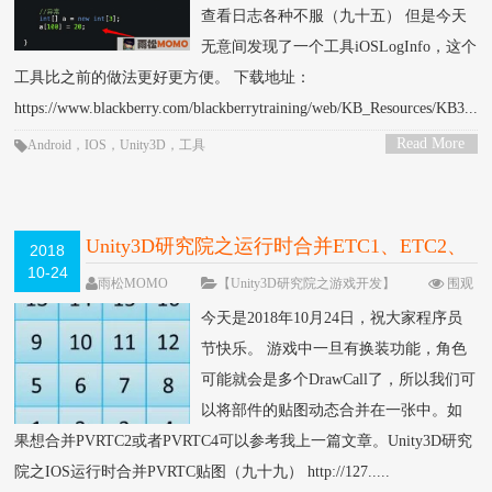
查看日志各种不服（九十五） 但是今天
无意间发现了一个工具iOSLogInfo，这个
工具比之前的做法更好更方便。 下载地址：
https://www.blackberry.com/blackberrytraining/web/KB_Resources/KB3....
Read More
Android
，
IOS
，
Unity3D
，
工具
>
Unity3D研究院之运行时合并ETC1、ETC2、
2018
10-24
ASTC、DXT1、DXT5、PVRTC贴图（一
雨松MOMO
【Unity3D研究院之游戏开发】
围观
34628次
4 条评论
百）
今天是2018年10月24日，祝大家程序员
节快乐。 游戏中一旦有换装功能，角色
可能就会是多个DrawCall了，所以我们可
以将部件的贴图动态合并在一张中。如
果想合并PVRTC2或者PVRTC4可以参考我上一篇文章。Unity3D研究
院之IOS运行时合并PVRTC贴图（九十九） http://127.....