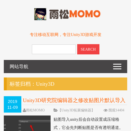
专注移动互联网，专注Unity3D游戏开发
SEARCH
网站导航
标签归档：
Unity3D
Unity3D研究院编辑器之修改贴图片默认导入
2019
11-09
规则（三十五）
雨松MOMO
【Unity3D拓展编辑器】
围观14404
次
9 条评论
贴图导入unity后会自动设置成压缩格
式，它会先判断贴图是否有透明通道。