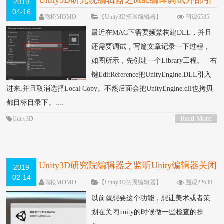
Unity3D研究院编辑器之Mac编译调试外部引
2019
04-16
用DLL（三十二）
雨松MOMO
【Unity3D拓展编辑器】
围观6535
次
留下评论
最近在MAC下需要频繁构建DLL，并且
还需要调试，写篇文章记录一下过程，
如图所示，先创建一个Library工程。 右
键EditReference把UnityEngine.DLL引入
进来,并且取消选择Local Copy。不然后面会把UnityEngine.dll也拷贝
都目标目录下。....
Read More
Unity3D
>
Unity3D研究院编辑器之监听Unity编辑器关闭
2019
02-14
事件（三十一）
雨松MOMO
【Unity3D拓展编辑器】
围观22630
次
9 条评论
以前就想要这个功能，想让美术或者策
划在关闭unity的时候做一些检查的操