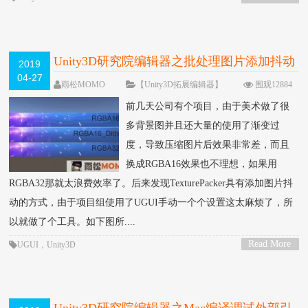
>
Unity3D研究院编辑器之批处理图片添加抖动
2019
04-27
（三十三）
雨松MOMO
【Unity3D拓展编辑器】
围观12884
次
5 条评论
前几天公司有个项目，由于美术做了很
多背景图并且还大量的使用了渐变过
度，导致压缩图片后效果非常差，而且
换成RGBA16效果也不理想，如果用
RGBA32那就太浪费效率了。后来发现TexturePacker具有添加图片抖
动的方式，由于项目组使用了UGUI手动一个个设置这太麻烦了，所
以就做了个工具。如下图所....
Read More
UGUI
，
Unity3D
>