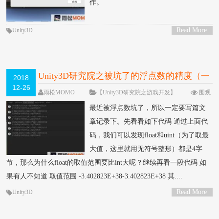
作。
Read More
Unity3D
>
Unity3D研究院之被坑了的浮点数的精度（一
2018
12-26
百零三）
雨松MOMO
【Unity3D研究院之游戏开发】
围观
30187次
12 条评论
最近被浮点数坑了，所以一定要写篇文
章记录下。先看看如下代码 通过上面代
码，我们可以发现float和uint（为了取最
大值，这里就用无符号整形）都是4字
节，那么为什么float的取值范围要比int大呢？继续再看一段代码 如
果有人不知道 取值范围 -3.402823E+38-3.402823E+38 其....
Read More
Unity3D
>