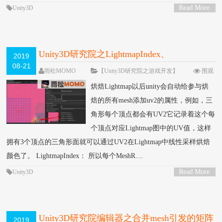
Read More
Unity3D
>
Unity3D研究院之LightmapIndex、
2019
08-21
LightmapScaleOffset、UV2的关系（一百零
雨松MOMO
【Unity3D研究院之游戏开发】
围观
12449次
一条评论
六）
烘焙Lightmap以后unity会自动给参与烘
焙的所有mesh添加uv2的属性，例如，三
角形每个顶点都会有UV2它记录着这个每
个顶点对应Lightmap图中的UV值，这样
拥有3个顶点的三角形面就可以通过UV2在Lightmap中线性采样烘焙
颜色了。 LightmapIndex： 所以每个MeshR....
Read More
Unity3D
>
Unity3D研究院编辑器之合并mesh引发的矩阵
2019