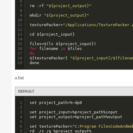
6

7

rm -rf 
"${project_output}"
8

9

mkdir 
"${project_output}"
10

11

texturePacker=
"/Applications/TexturePacker.
12

13

cd ${project_input} 

14

15

16

for
 filename 
in
17

do
18

${texturePacker} 
"${project_input}/${filena
19
done
a.bat
DEFAULT
1

set project_path=%~dp0

2

3

set project_input=%project_path%input

4

set project_output=%project_path%output

5

6

set texturePacker=
"C:Program FilesCodeAndWe
7

rd  /s /q %project_output%
