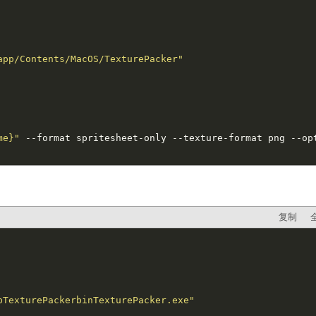
app/Contents/MacOS/TexturePacker"
me}"
 --format spritesheet-only --texture-format png --op
复制
bTexturePackerbinTexturePacker.exe"