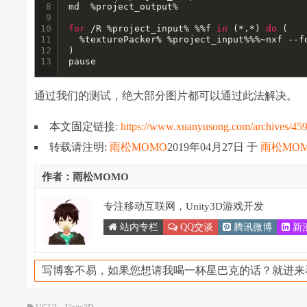
8

md  %project_output%

9

10

for
 /R %project_input% %%f 
in
 (*.*) 
do
 (

11

  %texturePacker% %project_input%%%~nxf --f
12

)

13
pause
通过我们的测试，绝大部分图片都可以通过此法解决。
本文固定链接:
https://www.xuanyusong.com/archives/45
转载请注明:
雨松MOMO
2019年04月27日
于
雨松MO
作者：雨松MOMO
专注移动互联网，Unity3D游戏开发
站内专栏
QQ交谈
腾讯微博
新
写博客不易，如果您想请我喝一杯星巴克的话？就进来