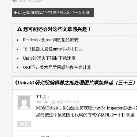
UGUI
，
Unity3D
Unity3D研究院之字符串拼接0GC（一百零四）
您可能还会对这些文章感兴趣！
Renderdoc免root调试竞品游戏
飞书机器人发送unity手机中日志
Unity边玩边下限制下载速度
URP下让美术同学困惑的多主光计算
《
Unity3D研究院编辑器之批处理图片添加抖动（三十三
TT
说：
2019 年 7 月 16 日下午 9:20
MOMO大神，你知道如何获取unity3d Inspector
如何把这个预览图用代码的方式保存到另一个目录里
回复