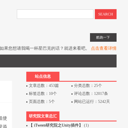
SEARCH
酷跑一下
如果您想请我喝一杯星巴克的话？就进来看吧。
点击查看详情
子书教程《UIToolkit下一代UI系统》全网上架。
点击查看详情
书《Unity3D游戏开发》（第3版）已经出版上架。
点击查看详情
站点信息
文章总数：453篇
分类总数：25个
标签总数：10个
评论总数：12017条
页面总数：5个
网站已运行：5242天
研究院文章总汇
组使
【 iTween研究院之Unity插件】
(1)
是添