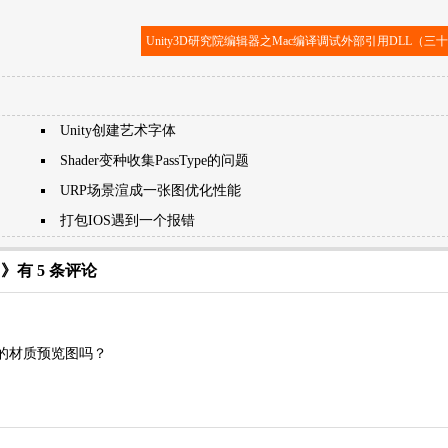
Unity3D研究院编辑器之Mac编译调试外部引用DLL（三
Unity创建艺术字体
Shader变种收集PassType的问题
URP场景渲成一张图优化性能
打包IOS遇到一个报错
）
》有 5 条评论
面板中的材质预览图吗？