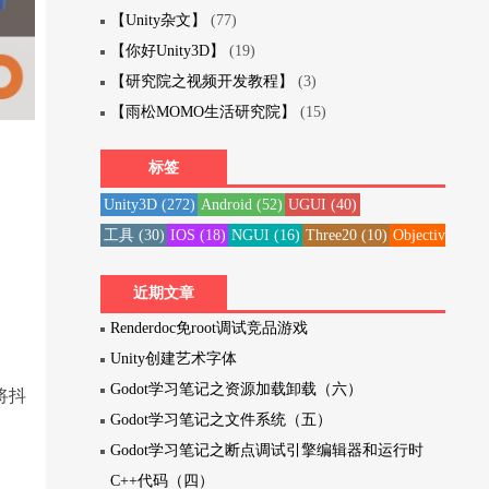
【Unity杂文】
(77)
【你好Unity3D】
(19)
【研究院之视频开发教程】
(3)
【雨松MOMO生活研究院】
(15)
标签
Unity3D
(272)
Android
(52)
UGUI
(40)
工具
(30)
IOS
(18)
NGUI
(16)
Three20
(10)
Objective-C
(1
近期文章
Renderdoc免root调试竞品游戏
Unity创建艺术字体
Godot学习笔记之资源加载卸载（六）
动将抖
Godot学习笔记之文件系统（五）
Godot学习笔记之断点调试引擎编辑器和运行时
C++代码（四）