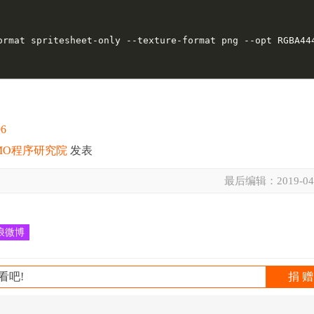
ormat spritesheet-only --texture-format png --opt RGBA444
96
MO程序研究院
发表
最后编辑：
2019-04
浪微博
看吧!
捐 赠