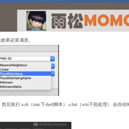
算法效果还算满意。
行 a.sh（mac下shell脚本） a.bat（win下批处理） 会自