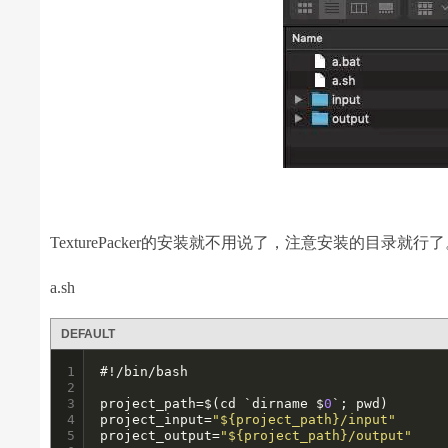
TexturePacker的安装就不用说了，注意安装的目录就行
a.sh
DEFAULT
1

#!/bin/bash

2

3

project_path=$(cd `dirname $
0
`; pwd)

4

project_input=
"${project_path}/input"
5

project_output=
"${project_path}/output"