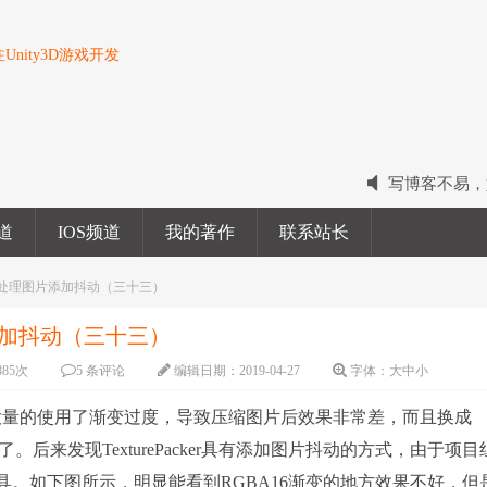
nity3D游戏开发
写博客不易，
2022我的电
频道
IOS频道
我的著作
联系站长
2023我的新
之批处理图片添加抖动（三十三）
添加抖动（三十三）
885
次
5 条评论
编辑日期：
2019-04-27
字体：
大
中
小
大量的使用了渐变过度，导致压缩图片后效果非常差，而且换成
。后来发现TexturePacker具有添加图片抖动的方式，由于项目
具。如下图所示，明显能看到RGBA16渐变的地方效果不好，但