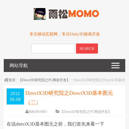
专注移动互联网，专注Unity3D游戏开发
SEARCH
网站导航
首页
>
【Direct3D研究院之PC网游开发】
> DirectX3D研究院之DirectX3D基本
图元（二）
DirectX3D研究院之DirectX3D基本图元
2012
05-09
（二）
雨松MOMO
【Direct3D研究院之PC网游开发】
围观
13554
次
3 条评论
在说
directX3D
基本图元之前，我们首先来看一下
编辑日期：
2012-05-10
字体：
大
中
小