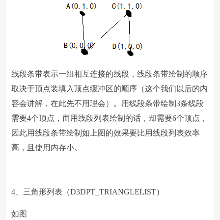
线段条带表示一组相互连接的线段，线段条带绘制的顺序
取决于顶点装填入顶点缓冲区的顺序（这个我们以后的内
容会讲解，在此先不用理会）。用线段条带绘制
3
条线段
需要
4
个顶点，而用线段列表绘制的话，却需要
6
个顶点，
因此用线段条带绘制如上图的效果要比用线段列表效率
高，且使用内存小。
4、三角形列表（
D3DPT_TRIANGLELIST
）
如图