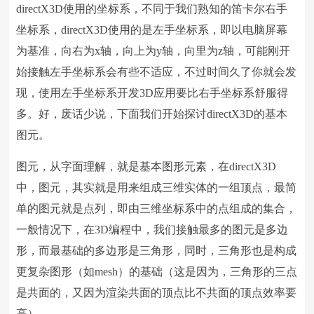
directX3D
使用的坐标系，不同于我们熟知的笛卡尔右手
坐标系，
directX3D
使用的是左手坐标系，即以电脑屏幕
为基准，向右为
x
轴，向上为
y
轴，向里为
z
轴，可能刚开
始接触左手坐标系会有些不适应，不过时间久了你就会发
现，使用左手坐标系开发
3D
应用要比右手坐标系舒服得
多。好，废话少说，下面我们开始探讨
directX3D
的基本
图元。
图元，从字面理解，就是基本图形元素，在
directX3D
中，图元，其实就是用来组成三维实体的一组顶点，最简
单的图元就是点列，即由三维坐标系中的点组成的集合，
一般情况下，在
3D
编程中，我们接触最多的图元是多边
形，而最基础的多边形是三角形，同时，三角形也是构成
更复杂图形（如
mesh
）的基础（这是因为，三角形的三点
是共面的，又因为渲染共面的顶点比不共面的顶点效率要
高）。