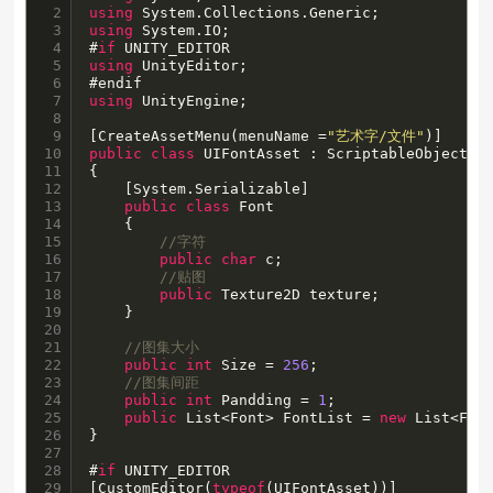
2

using
3

using
 System.IO;

4

#
if
5

using
 UnityEditor;

6

7

using
 UnityEngine;

8

9

[CreateAssetMenu(menuName =
"艺术字/文件"
10

public
class
 UIFontAsset : ScriptableObject

11

{

12

    [System.Serializable]

13

public
class
 Font

14

    {

15

//字符
16

public
char
 c;

17

//贴图
18

public
 Texture2D texture;

19

    }

20

21

//图集大小
22

public
int
 Size = 
256
;

23

//图集间距
24

public
int
 Pandding = 
1
;

25

public
 List<Font> FontList = 
new
 List<Font
26

}

27

28

#
if
 UNITY_EDITOR

29

[CustomEditor(
typeof