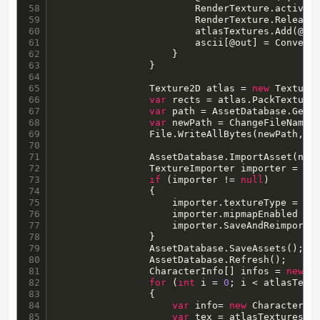
58

                        RenderTexture.active =
59

                        RenderTexture.ReleaseT
60

                        atlasTextures.Add(@out
61

                        ascii[@out] = Convert.
62

                    }

63

                }

64

65

                Texture2D atlas = 
new
 Texture
66

var
 rects = atlas.PackTextures
67

var
 path = AssetDatabase.GetAs
68

var
 newPath = ChangeFileName(
69

                File.WriteAllBytes(newPath, at
70

71

                AssetDatabase.ImportAsset(newP
72

                TextureImporter importer = As
73

if
 (importer != 
null
)

74

                {

75

                    importer.textureType = Tex
76

                    importer.mipmapEnabled = 
77

                    importer.SaveAndReimport()
78

                }

79

                AssetDatabase.SaveAssets();

80

                AssetDatabase.Refresh();

81

                CharacterInfo[] infos = 
new
 C
82

for
 (
int
 i = 
0
; i < atlasTextu
83

                {

84

var
 info= 
new
 CharacterInf
85

var
 tex = atlasTextures[i]