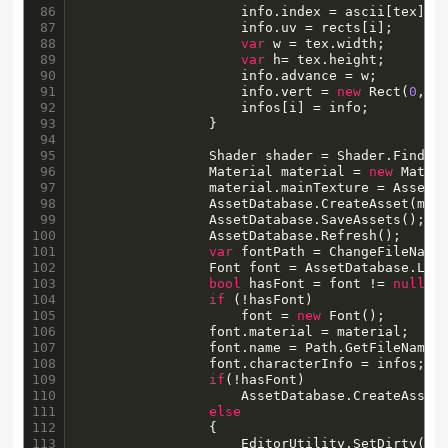
86

                    info.index = ascii[tex];

87

                    info.uv = rects[i];

88

var
 w = tex.width;

89

var
 h= tex.height;

90

                    info.advance = w;

91

                    info.vert = 
new
 Rect(
0
, 
0
92

                    infos[i] = info;

93

                }

94

95

                Shader shader = Shader.Find(
"
96

                Material material = 
new
 Materi
97

                material.mainTexture = AssetDa
98

                AssetDatabase.CreateAsset(mat
99

                AssetDatabase.SaveAssets();

100

                AssetDatabase.Refresh();

101

var
 fontPath = ChangeFileName
102

                Font font = AssetDatabase.Load
103

bool
 hasFont = font != 
null
;

104

if
 (!hasFont)

105

                    font = 
new
 Font();

106

                font.material = material;

107

                font.name = Path.GetFileNameWi
108

                font.characterInfo = infos;

109

if
(!hasFont)

110

                    AssetDatabase.CreateAsset(
111

else
112

                {

113

                    EditorUtility.SetDirty(fon