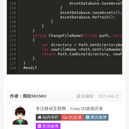
114

                    AssetDatabase.SaveAssetIfD
115

                }

116

                AssetDatabase.SaveAssets();

117

                AssetDatabase.Refresh();

118

            }

119

        }

120

    }

121

string
 ChangeFileName(
string
 path, 
string
122

    {

123

var
 directory = Path.GetDirectoryName(
124

var
 newFileName =Path.GetFileNameWitho
125

return
 Path.Combine(directory, newFile
126

    }

127

}

128
#endif
作者：雨松MOMO
最后编辑：
2025-04-22
专注移动互联网，Unity3D游戏开发
站内专栏
QQ交谈
腾讯微博
新浪微博