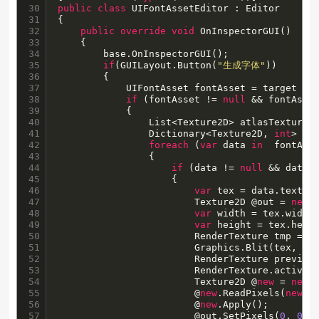
30

public
class
 UIFontAssetEditor : Editor

31

{

32

public
override
void
 OnInspectorGUI()

33

    {

34

        base.OnInspectorGUI();

35

if
(GUILayout.Button(
"生成字体"
))

36

        {

37

            UIFontAsset fontAsset = target 
as
38

if
 (fontAsset != 
null
 && fontAsse
39

            {

40

                List<Texture2D> atlasTextures
41

                Dictionary<Texture2D, 
int
> as
42

foreach
 (
var
 data 
in
  fontAsse
43

                {

44

if
 (data != 
null
 && data.t
45

                    {

46

var
 tex = data.texture
47

                        Texture2D @out = 
new
 
48

var
 width = tex.width;
49

var
 height = tex.heigh
50

                        RenderTexture tmp = R
51

                        Graphics.Blit(tex, tmp
52

                        RenderTexture previous
53

                        RenderTexture.active =
54

                        Texture2D @
new
 = 
new
 
55

                        @
new
.ReadPixels(
new
 R
56

                        @
new
.Apply();

57

                        @out.SetPixels(
0
, 
0
, 