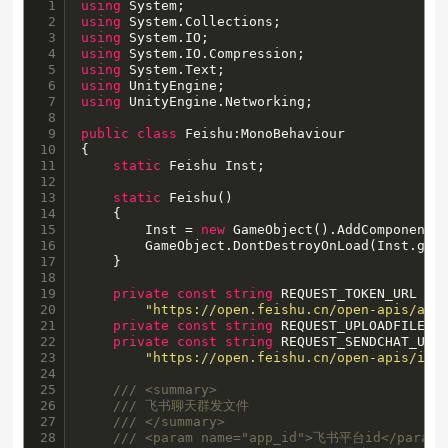
1

using
2

using
3

using
4

using
5

using
6

using
7

using
 UnityEngine.Networking;

8

9

public
class
 Feishu:MonoBehaviour

10

{

11

static
 Feishu Inst;

12

13

static
 Feishu()

14

    {

15

        Inst = 
new
 GameObject().AddComponent<F
16

        GameObject.DontDestroyOnLoad(Inst.game
17

    }

18

19

private
const
string
 REQUEST_TOKEN_URL =

20

"https://open.feishu.cn/open-apis/aut
21

private
const
string
 REQUEST_UPLOADFILE_U
22

private
const
string
 REQUEST_SENDCHAT_URL 
23

"https://open.feishu.cn/open-apis/im/
24

25

/// <summary>
26

/// 飞书聊天群发文件
27

/// </summary>
28

/// <param name="app_id">飞书平台id</param>