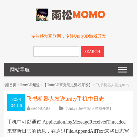
专注移动互联网，专注Unity3D游戏开发
SEARCH
网站导航
首页
>
Unity3D频道
>
【Unity3D研究院之游戏开发】
> 飞书机器人发送unity
手机中日志
飞书机器人发送unity手机中日志
2024
04-06
雨松MOMO
【Unity3D研究院之游戏开发】
围观
6859
次
4 条评论
手机中可以通过 Application.logMessageReceivedThreaded
编辑日期：
2024-04-06
字体：
大
中
小
来监听日志的信息，在通过File.AppendAllText来将日志写