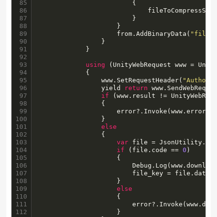
85

                        {

86

                            fileToCompressStre
87

                        }

88

                    }

89

                    from.AddBinaryData(
"file"
90

                }

91

            }

92

93

using
 (UnityWebRequest www = Unity
94

            {

95

                www.SetRequestHeader(
"Authori
96

                yield 
return
 www.SendWebReques
97

if
 (www.result != UnityWebRequ
98

                {

99

                    error?.Invoke(www.error);

100

                }

101

else
102

                {

103

var
 file = JsonUtility.Fro
104

if
 (file.code == 
0
)

105

                    {

106

                        Debug.Log(www.download
107

                        file_key = file.data.f
108

                    }

109

else
110

                    {

111

                        error?.Invoke(www.down
112

                    }
