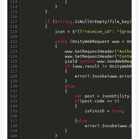
113

                }

114

            }

115

        }

116

117

if
 (!
string
.IsNullOrEmpty(file_key))

118

        {

119

            json = $
"{{"receive_id": "{groupi
120

121

using
 (UnityWebRequest www = Unit
122

            {

123

                www.SetRequestHeader(
"Authori
124

                www.SetRequestHeader(
"Content
125

                yield 
return
 www.SendWebReques
126

if
 (www.result != UnityWebRequ
127

                {

128

                    error?.Invoke(www.error);

129

                }

130

else
131

                {

132

var
 post = JsonUtility.Fro
133

if
(post.code == 
0
)

134

                    {

135

                        isFinish = 
true
;

136

137

                    }
else
138

                        error?.Invoke(www.down
139

                }

140

            }
