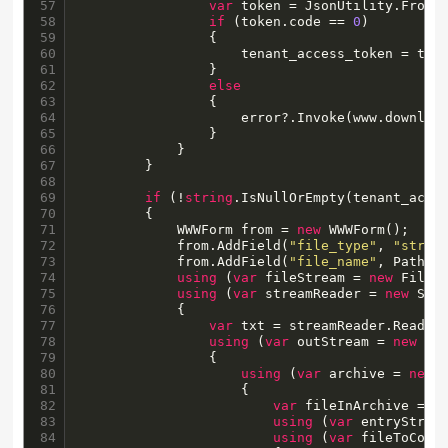
57

var
 token = JsonUtility.FromJs
58

if
 (token.code == 
0
)

59

                {

60

                    tenant_access_token = toke
61

                }

62

else
63

                {

64

                    error?.Invoke(www.download
65

                }

66

            }

67

        }

68

69

if
 (!
string
.IsNullOrEmpty(tenant_acces
70

        {

71

            WWWForm from = 
new
 WWWForm();

72

            from.AddField(
"file_type"
, 
"strea
73

            from.AddField(
"file_name"
, Path.G
74

using
 (
var
 fileStream = 
new
 FileS
75

using
 (
var
 streamReader = 
new
 Stre
76

            {

77

var
 txt = streamReader.ReadToE
78

using
 (
var
 outStream = 
new
 Mem
79

                {

80

using
 (
var
 archive = 
new
 
81

                    {

82

var
 fileInArchive = ar
83

using
 (
var
 entryStream
84

using
 (
var
 fileToComp