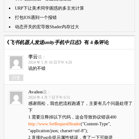
URP下让美术同学困惑的多主光计算
打包IOS遇到一个报错
动态开关的宏导致Shader内存过大
《
飞书机器人发送unity手机中日志
》有 4 条评论
李云
说：
2024 年 5 月 16 日下午 4:26
说的不错
回复
Avalon
说：
2024 年 4 月 7 日下午 6:51
感谢雨松，我也把流程跑通了，主要有几个问题处理了
下
1.需要注释掉以下代码，这会导致协议错误400
http://www.SetRequestHeader
(“Content-Type”,
“application/json; charset=utf-8”);
2.直接Post会提示属性错误，查了一下可能是