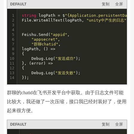
复制
全屏
DEFAULT
1

string
 logPath = $
"{Application.persistentData
2

File.WriteAllText(logPath, 
"unity中产生的日志"
);

3

4

5

Feishu.Send(
"appid"
,

6

"appsecret"
,

7

"群聊chatid"
,

8

logPath, () =>

9

{

10

    Debug.Log(
"发送成功"
);

11

}, (error) =>

12

{

13

    Debug.Log(
"发送失败"
);

14
});
群聊的chatid在飞书开发平台中获取。由于日志文件可能
比较大，我还做了一次压缩，接口我已经封装好了，使用
起来很方便。
复制
全屏
DEFAULT