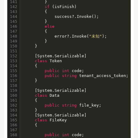
141

        }

142

if
 (isFinish)

143

        {

144

            success?.Invoke();

145

        }

146

else
147

        {

148

            error?.Invoke(
"未知"
);

149

        }

150

    }

151

152

    [System.Serializable]

153

class
 Token

154

    {

155

public
int
 code;

156

public
string
 tenant_access_token;

157

    }

158

159

    [System.Serializable]

160

class
 Data

161

    {

162

public
string
 file_key;

163

    }

164

    [System.Serializable]

165

class
 FileKey

166

    {

167

168

public
int
 code;
