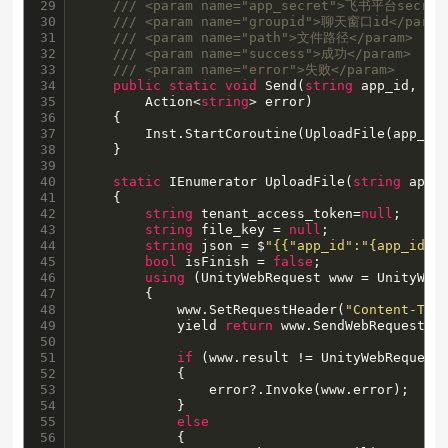
29

/// <param name="app_secret">飞书平台secret
30

/// <param name="groupid">聊天窗口id</param
31

/// <param name="path">文件路径</param>
32

/// <param name="success">成功</param>
33

/// <param name="error">失败</param>
34

public
static
void
 Send(
string
 app_id, 
st
35

        Action<
string
> error)

36

    {

37

        Inst.StartCoroutine(UploadFile(app_id,
38

    }

39

40

static
 IEnumerator UploadFile(
string
 app_
41

    {

42

string
 tenant_access_token=
null
;

43

string
 file_key = 
null
;

44

string
 json = $
"{{"app_id":"{app_id}"
45

bool
 isFinish = 
false
;

46

using
 (UnityWebRequest www = UnityWeb
47

        {

48

            www.SetRequestHeader(
"Content-Typ
49

            yield 
return
 www.SendWebRequest();
50

51

if
 (www.result != UnityWebRequest.
52

            {

53

                error?.Invoke(www.error);

54

            }

55

else
56

            {
