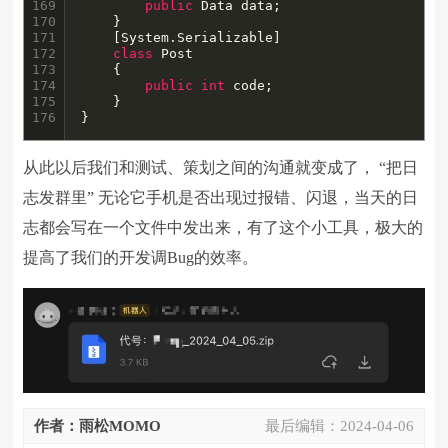
169

public
 Data data;

170

    }

171

    [System.Serializable]

172

class
 Post

173

    {

174

public
int
 code;

175

    }

176
}
从此以后我们和测试、策划之间的沟通就变成了， “把日
志发群里” 无论它手机是否出现过报错、闪退，当天的日
志都会写在一个文件中发出来，有了这个小工具，极大的
提高了我们的开发调Bug的效率。
作者：雨松MOMO
最后编辑：
2024-04-06