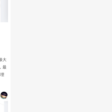
，极大
，最
原理