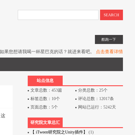
SEARCH
酷跑一下
如果您想请我喝一杯星巴克的话？就进来看吧。
点击查看详情
子书教程《UIToolkit下一代UI系统》全网上架。
点击查看详情
书《Unity3D游戏开发》（第3版）已经出版上架。
点击查看详情
站点信息
文章总数：453篇
分类总数：25个
标签总数：10个
评论总数：12017条
页面总数：5个
网站已运行：5242天
了这
研究院文章总汇
【 iTween研究院之Unity插件】
(1)