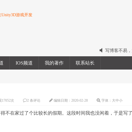
nity3D游戏开发
写博客不易，
2022我的电
频道
IOS频道
我的著作
联系站长
2023我的新
观
17052
次
2 条评论
编辑日期：
2020-02-28
字体：
大
中
小
不得不在家过了个比较长的假期。这段时间我也没闲着，于是写