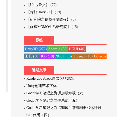
【Unity杂文】
(77)
【你好Unity3D】
(19)
【研究院之视频开发教程】
(3)
【雨松MOMO生活研究院】
(15)
标签
Unity3D
(272)
Android
(52)
UGUI
(40)
工具
(30)
IOS
(18)
NGUI
(16)
Three20
(10)
Objective-C
(1
近期文章
Renderdoc免root调试竞品游戏
Unity创建艺术字体
Godot学习笔记之资源加载卸载（六）
Godot学习笔记之文件系统（五）
Godot学习笔记之断点调试引擎编辑器和运行时
C++代码（四）