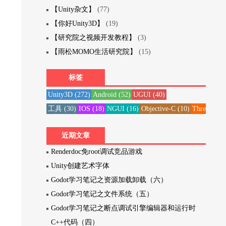
【Unity杂文】
(77)
【你好Unity3D】
(19)
【研究院之视频开发教程】
(3)
【雨松MOMO生活研究院】
(15)
标签
Unity3D
(272)
Android
(52)
UGUI
(40)
工具
(30)
IOS
(18)
NGUI
(16)
Objective-C
(10)
Three20
(1
近期文章
Renderdoc免root调试竞品游戏
Unity创建艺术字体
Godot学习笔记之资源加载卸载（六）
Godot学习笔记之文件系统（五）
Godot学习笔记之断点调试引擎编辑器和运行时
C++代码（四）