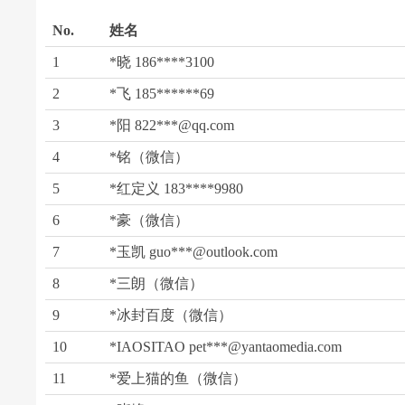
No.
姓名
1
*晓 186****3100
2
*飞 185******69
3
*阳 822***@qq.com
4
*铭（微信）
5
*红定义 183****9980
6
*豪（微信）
7
*玉凯 guo***@outlook.com
8
*三朗（微信）
9
*冰封百度（微信）
10
*IAOSITAO pet***@yantaomedia.com
11
*爱上猫的鱼（微信）