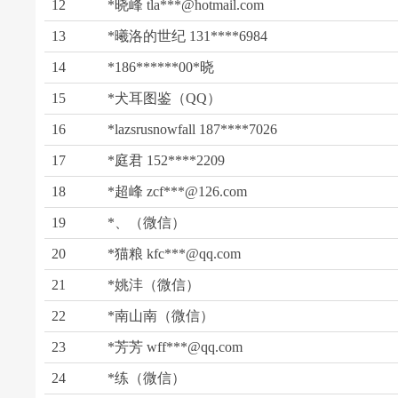
12
*晓峰 tla***@hotmail.com
13
*曦洛的世纪 131****6984
14
*186******00*晓
15
*犬耳图鉴（QQ）
16
*lazsrusnowfall 187****7026
17
*庭君 152****2209
18
*超峰 zcf***@126.com
19
*、（微信）
20
*猫粮 kfc***@qq.com
21
*姚沣（微信）
22
*南山南（微信）
23
*芳芳 wff***@qq.com
24
*练（微信）