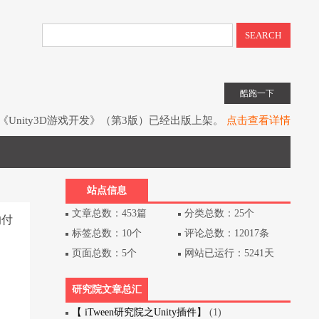
SEARCH
酷跑一下
如果您想请我喝一杯星巴克的话？就进来看吧。
点击查看详情
子书教程《UIToolkit下一代UI系统》全网上架。
点击查看详情
书《Unity3D游戏开发》（第3版）已经出版上架。
点击查看详情
站点信息
文章总数：453篇
分类总数：25个
的付
标签总数：10个
评论总数：12017条
页面总数：5个
网站已运行：5241天
研究院文章总汇
【 iTween研究院之Unity插件】
(1)