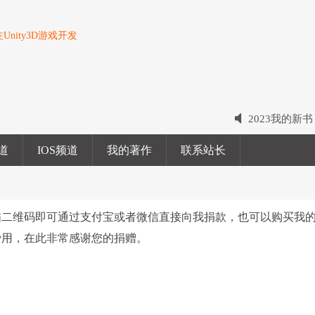
nity3D游戏开发
写博客不易，
2022我的电
频道
IOS频道
我的著作
联系站长
2023我的新
描二维码即可通过支付宝或者微信直接向我捐款，也可以购买我
费用，在此非常感谢您的捐赠。