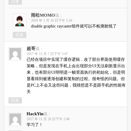
回复
雨松MOMO
说：
2018 年 1 月 16 日下午 5:34
disable graphic raycaster组件就可以不检测射线了
回复
超哥
说：
2017 年 12 月 7 日下午 5:47
已经在项目中实现了缓存逻辑，改了部分界面使用缓存
策略，但是发现在手机上会出现部分UI无法刷新显示出
来，也有部分UI明明是一帧里面执行的初始化，但是明
显看得到被逐渐创建和复制的过程。很奇怪的问题。但
是PC上不会又这些问题，我猜想是不是跟手机的性能有
关
回复
HackYin
说：
2017 年 11 月 26 日下午 2:46
学习了！