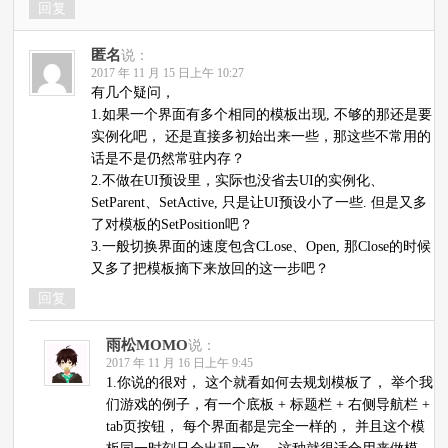
回复
匿名
说：
2017 年 11 月 15 日上午 10:27
有几个疑问，
1.如果一个界面有多个相同的模板出现, 不够的那还是要
实例化吧， 还是直接多初始出来一些，那这些不常用的
话是不是仍然常驻内存？
2.不做在UI预设里，实际也没省去UI的实例化、
SetParent、SetActive, 只是让UI预设小了一些. 但是又多
了对模板的SetPosition吧？
3.一般切换界面的速度包含CLose、Open, 那Close的时候
又多了把模板摘下来放回的这一步吧？
回复
雨松MOMO
说：
2017 年 11 月 16 日上午 9:45
1.你说的很对， 这个就看如何去规划模板了， 举个我
们游戏的例子，有一个底板 + 标题栏 + 右侧导航栏 +
tab页按钮， 每个界面都是完全一样的， 并且这个模