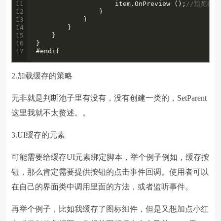
11

					item.OnPreview ();
//预览界
12

				}

13

			}

14

		}

15

	}

16

}

17
#endif
2.加载缓存的策略
无非就是判断池子里有没有，没有创建一类的，SetParent
这里我就不太赘述。。
3.UI缓存的元素
可能需要给缓存UI元素绑定脚本，举个例子例如，缓存按
钮，那么肯定需要提供按钮的点击事件回调。使用者可以
在自己的界面类中调用里面的方法，或者监听事件。
再举个例子，比如我缓存了图标组件，但是又想加点小红