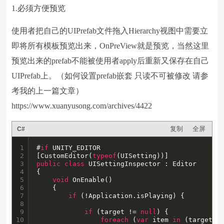
1.必须方便预览
使用者把自己的UIPrefab文件拖入Hierarchy视图中需要立
即将所有模板预览出来，OnPreView就是预览，当然这里
预览出来的prefab不能被使用者apply后重新又保存在自己
UIPrefab上。（如何设置prefab嵌套 只读不可被修改 请参
考我的上一篇文章）
https://www.xuanyusong.com/archives/4422
复制
全屏
C#
1

#
if
 UNITY_EDITOR

2

[CustomEditor(
typeof
3

public
class
 UISettingInspector : Editor

4

{

5

void
 OnEnable()

6

	{

7

if
 (!Application.isPlaying) {

8

9

if
 (target != 
null
) {

10

foreach
 (
var
 item 
in
 (target 
a