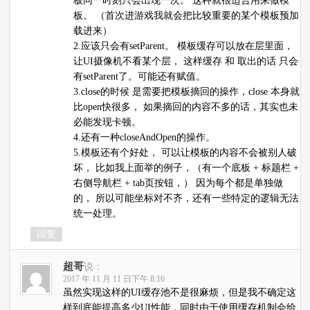
板同一时刻只会出现一次。 这种就很适合用来做模
板。 （首次进游戏我就会把比较重要的某个模板预加
载进来）
2.应该只会有setParent。 模板缓存可以放在层里面，
让UI摄像机不看某个层， 这样缓存 和 取出的话 只会
有setParent了。可能还有赋值。
3.close的时候 是需要把模板摘回的操作，close 本身就
比open快很多， 如果摘回的内容不多的话，其实也未
必能发现卡顿。
4.还有一种closeAndOpen的操作。
5.模板还有个好处， 可以让模板的内容不会被别人破
坏， 比如我上面举的例子，（有一个底板 + 标题栏 +
右侧导航栏 + tab页按钮，） 因为每个都是单独做
的， 所以可能坐标对不齐，还有一些特定的逻辑无法
统一处理。
回复
超哥
说：
2017 年 11 月 11 日下午 8:16
虽然实现这样的UI缓存池不是很麻烦，但是我不确定这
样到底能提高多少UI性能，同时由于使用缓存机制会给