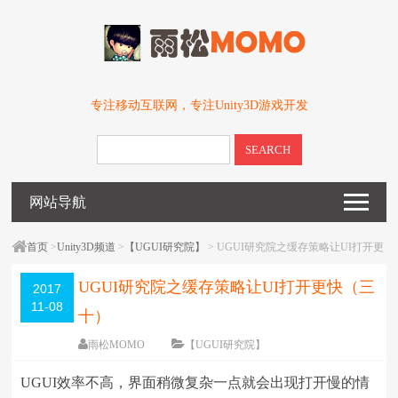
专注移动互联网，专注Unity3D游戏开发
SEARCH
网站导航
首页
>
Unity3D频道
>
【UGUI研究院】
> UGUI研究院之缓存策略让UI打开更
快（三十）
UGUI研究院之缓存策略让UI打开更快（三
2017
11-08
十）
雨松MOMO
【UGUI研究院】
围观
37653
次
19 条评论
UGUI效率不高，界面稍微复杂一点就会出现打开慢的情
编辑日期：
2017-11-08
字体：
大
中
小