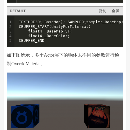
复制
全屏
DEFAULT
1

TEXTURE2D(_BaseMap); SAMPLER(sampler_BaseMap);

2

CBUFFER_START(UnityPerMaterial)

3

    float4 _BaseMap_ST;

4

    float4 _BaseColor;

5
CBUFFER_END
如下图所示，多个Actor层下的物体以不同的参数进行绘
制OverridMaterial。