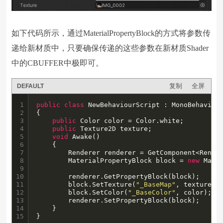
如下代码所示，通过MaterialPropertyBlock的方式将参数传
递给新材质中，只要确保传递的这些参数在新材质Shader
中的CBUFFER中极即可。
复制
全屏
DEFAULT
1

public
class
 NewBehaviourScript : MonoBehaviour
2

{

3

public
 Color color = Color.white;

4

public
 Texture2D texture;

5

void
 Awake()

6

    {

7

        Renderer renderer = GetComponent<Render
8

        MaterialPropertyBlock block = 
new
 Mater
9

10

        renderer.GetPropertyBlock(block);

11

        block.SetTexture(
"_BaseMap"
, texture);

12

        block.SetColor(
"_BaseColor"
, color);

13

        renderer.SetPropertyBlock(block);

14

    }

15
}