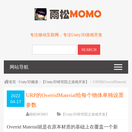
专注移动互联网，专注Unity3D游戏开发
SEARCH
网站导航
首页
>
Unity3D频道
>
【Unity3D研究院之游戏开发】
> URP的OverridMaterial
给每个物体单独设置参数
URP的OverridMaterial给每个物体单独设置
2022
04-17
参数
雨松MOMO
【Unity3D研究院之游戏开发】
围观
3401
次
留下评论
Overrid Material就是在原本材质的基础上在覆盖一个新
编辑日期：
2022-06-11
字体：
大
中
小