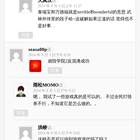
天真汉
说：
2014 年 8 月 4 日上午 11:27
泰瑞宝和万德福就是terrible和wonderful的意思 武
林外传里的段子哈~这破解如果泛滥的话 觉得也不
是好事…
回复
seasa00p
说：
2014 年 8 月 3 日下午 8:56
崩毁学院2反混淆成功
回复
雨松MOMO
说：
2014 年 8 月 3 日下午 9:32
嗯， 我试了一些游戏真的是可以的。 不过全民打怪
兽不行，不知道它是怎么做的。。
回复
洪峤
说：
2014 年 8 月 6 日下午 6:02
这样不是可以搞到游戏源代码了吗？