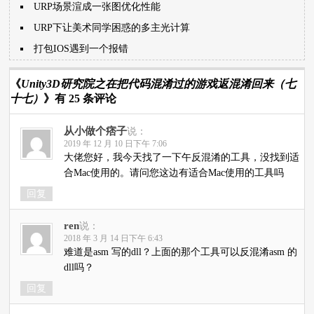
URP场景渲成一张图优化性能
URP下让美术同学困惑的多主光计算
打包IOS遇到一个报错
《
Unity3D研究院之在把代码混淆过的游戏返混淆回来（七
十七）
》有 25 条评论
从小做个痞子
说：
2019 年 12 月 10 日下午 7:06
大佬您好，我今天找了一下午反混淆的工具，没找到适
合Mac使用的。请问您这边有适合Mac使用的工具吗
回复
ren
说：
2018 年 3 月 14 日下午 6:43
难道是asm 写的dll？上面的那个工具可以反混淆asm 的
dll吗？
回复