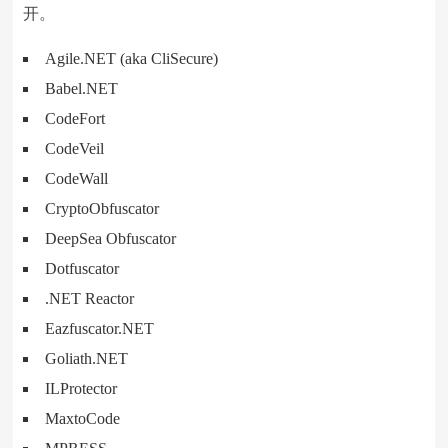
开。
Agile.NET (aka CliSecure)
Babel.NET
CodeFort
CodeVeil
CodeWall
CryptoObfuscator
DeepSea Obfuscator
Dotfuscator
.NET Reactor
Eazfuscator.NET
Goliath.NET
ILProtector
MaxtoCode