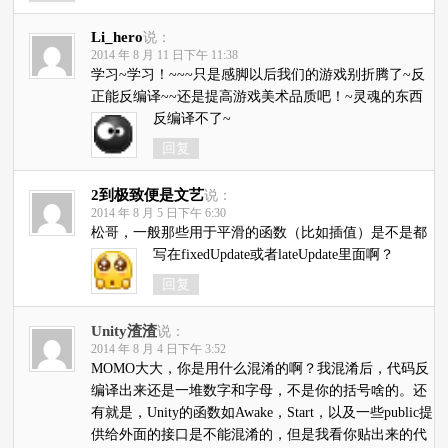
Li_hero
说：
2014 年 8 月 11 日下午 11:38
学习~学习！~~~只是感脚以后我们的游戏别折腾了~反
正能反编译~~还是提高游戏美术品质吧！~灵魂的东西
反编译不了~
回复
2到极致便是文艺
说：
2014 年 8 月 5 日下午 6:30
松哥，一般那些用于平滑的函数（比如插值）是不是都
写在fixedUpdate或者lateUpdate里面啊？
回复
Unity渣渣
说：
2014 年 8 月 4 日下午 3:52
MOMO大大，你是用什么混淆的啊？我混淆后，代码反
编译出来还是一堆数字和字母，不是你的括号啥的。还
有就是，Unity的函数如Awake，Start，以及一些public提
供给外面的接口是不能混淆的，但是我看你贴出来的代