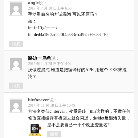
angle
说：
2017 年 7 月 30 日上午 6:50
手动重命名的方试混淆 可以还原吗？
如：
int i=10;//====>
int ded4a18c3ad220f4c883cbaf97ae69c83=10;
回复
路边一乌龟
说：
2015 年 1 月 28 日下午 4:04
没做过混沌 难道是把编译好的APK 用这个.EXE来混
沌？
回复
hiyforever
说：
2014 年 11 月 18 日上午 10:49
方法名类似c_iterval，变量是f$__this这样的，不做任何
修改直接编译替换回去就会闪退，de4dot反混淆失败，
是不是要自己一个个改正变量名?
回复