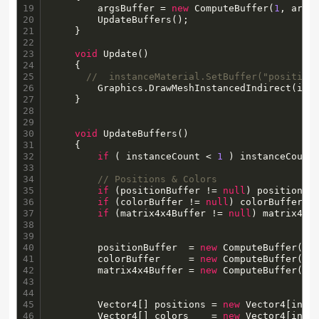
19

        argsBuffer = 
new
 ComputeBuffer(
1
, args
20

        UpdateBuffers();

21

    }

22

23

void
 Update()

24

	{ 

25

//  instanceMaterial.SetBuffer("position
26

        Graphics.DrawMeshInstancedIndirect(ins
27

    }

28

29

30

void
 UpdateBuffers()

31

	{ 

32

if
 ( instanceCount < 
1
 ) instanceCount
33

34

// Positions & Colors
35

if
 (positionBuffer != 
null
) positionBuf
36

if
 (colorBuffer != 
null
) colorBuffer.Re
37

if
 (matrix4x4Buffer != 
null
) matrix4x4B
38

39

40

        positionBuffer	= 
new
 ComputeBuffer(in
41

		colorBuffer		= 
new
 ComputeBuffer(in
42

		matrix4x4Buffer = 
new
 ComputeBuffer(in
43

44

45

        Vector4[] positions = 
new
 Vector4[insta
46

		Vector4[] colors	= 
new
 Vector4[insta