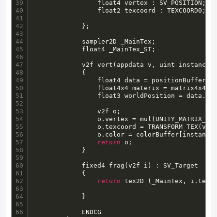
39

				float4 vertex : SV_POSITION;

40

				float2 texcoord : TEXCOORD0;

41

42

			};

43

44

			sampler2D _MainTex;

45

            float4 _MainTex_ST;

46

47

			v2f vert(appdata v, uint instanceID : SV_InstanceID)

48

			{

49

				float4 data = positionBuffer[instanceID];

50

				float4x4 materix = matrix4x4Buffer[instanceID / matrix4x4Buffer.Length];				

51

				float3 worldPosition = data.xyz + mul(materix,v.vertex.xyz * data.w);

52

53

				v2f o;

54

				o.vertex = mul(UNITY_MATRIX_V
55

				o.texcoord = TRANSFORM_TEX(v.texcoord, _MainTex);

56

				o.color = colorBuffer[instanceID];

57

return
 o;

58

			}

59

60

			fixed4 frag(v2f i) : SV_Target

61

			{

62

return
 tex2D (_MainTex, i.texco
63

64

			}

65

66

			ENDCG
