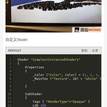
自定义Shader
复制
全屏
DEFAULT
1

Shader 
"SimplestInstancedShader1"
2

{

3

    Properties

4

    {

5

        _Color (
"Color"
, Color) = (
1
, 
1
, 
1
, 
1
)

6

        _MainTex (
"Texture"
, 2D) = 
"white"
 {}

7

8

    }

9

10

    SubShader

11

    {

12

        Tags { 
"RenderType"
=
"Opaque"
 }

13

        LOD 
100