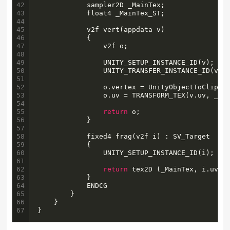
42

            sampler2D _MainTex;

43

            float4 _MainTex_ST;

44

45

            v2f vert(appdata v)

46

            {

47

                v2f o;

48

49

                UNITY_SETUP_INSTANCE_ID(v);

50

                UNITY_TRANSFER_INSTANCE_ID(v, 
51

52

                o.vertex = UnityObjectToClipPos
53

                o.uv = TRANSFORM_TEX(v.uv, _Mai
54

55

return
 o;

56

            }

57

58

            fixed4 frag(v2f i) : SV_Target

59

            {

60

                UNITY_SETUP_INSTANCE_ID(i); 
//
61

62

return
 tex2D (_MainTex, i.uv) *
63

            }

64

            ENDCG

65

        }

66

    }

67
}