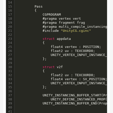
14

15

        Pass

16

        {

17

            CGPROGRAM

18

            #pragma vertex vert

19

            #pragma fragment frag

20

            #pragma multi_compile_instancing

21

            #include 
"UnityCG.cginc"
22

23

struct
 appdata

24

            {

25

                float4 vertex : POSITION;

26

                float2 uv : TEXCOORD0;

27

                UNITY_VERTEX_INPUT_INSTANCE_ID

28

            };

29

30

struct
 v2f

31

            {

32

                float2 uv : TEXCOORD0;

33

                float4 vertex : SV_POSITION;

34

                UNITY_VERTEX_INPUT_INSTANCE_ID
35

            };

36

37

            UNITY_INSTANCING_BUFFER_START(Props
38

                UNITY_DEFINE_INSTANCED_PROP(flo
39

            UNITY_INSTANCING_BUFFER_END(Props)

40

41
