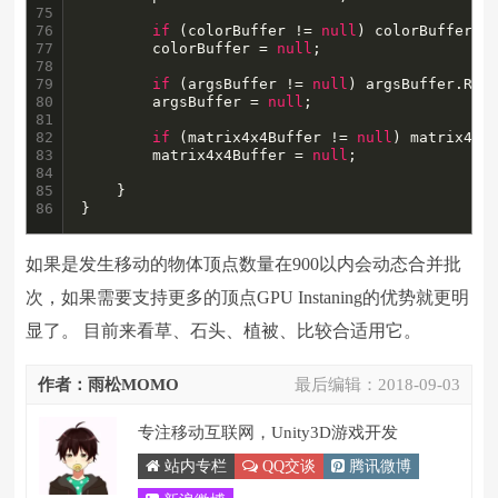
75

76

if
 (colorBuffer != 
null
) colorBuffer.Re
77

        colorBuffer = 
null
;

78

79

if
 (argsBuffer != 
null
) argsBuffer.Rele
80

        argsBuffer = 
null
;

81

82

if
 (matrix4x4Buffer != 
null
) matrix4x4B
83

		matrix4x4Buffer = 
null
;

84

85

    }

86
}
如果是发生移动的物体顶点数量在900以内会动态合并批
次，如果需要支持更多的顶点GPU Instaning的优势就更明
显了。 目前来看草、石头、植被、比较合适用它。
作者：雨松MOMO
最后编辑：
2018-09-03
专注移动互联网，Unity3D游戏开发
站内专栏
QQ交谈
腾讯微博