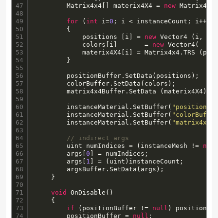
47

		Matrix4x4[] materix4X4 = 
new
 Matrix4x4[
48

49

for
 (
int
 i=
0
; i < instanceCount; i++)

50

		{

51

			positions [i] = 
new
 Vector4 (i, 0f,
52

			colors[i]		= 
new
 Vector4(  1f,
53

			materix4X4[i] = Matrix4x4.TRS (positions [i], Quaternion.Euler (0F, 0F, 0F), Vector3.one);

54

        }

55

56

        positionBuffer.SetData(positions);

57

		colorBuffer.SetData(colors);

58

		matrix4x4Buffer.SetData (materix4X4);

59

60

		instanceMaterial.SetBuffer(
"positionBu
61

		instanceMaterial.SetBuffer(
"colorBuffe
62

		instanceMaterial.SetBuffer(
"matrix4x4B
63

64

// indirect args
65

        uint numIndices = (instanceMesh != 
nul
66

        args[
0
] = numIndices;

67

        args[
1
] = (uint)instanceCount;

68

        argsBuffer.SetData(args);

69

    }

70

71

void
 OnDisable()

72

	{

73

if
 (positionBuffer != 
null
) positionBuf
74

        positionBuffer = 
null
;
