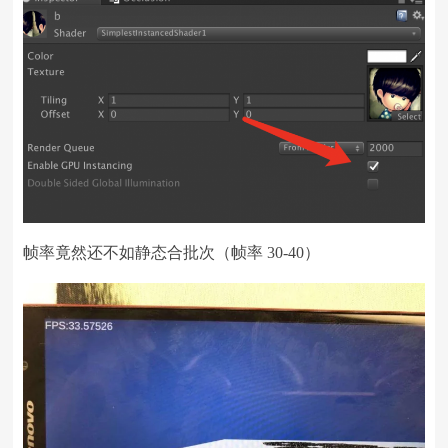
帧率竟然还不如静态合批次（帧率 30-40）