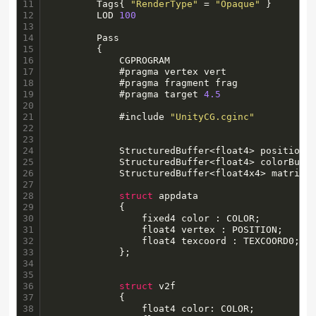
11

		Tags{ 
"RenderType"
 = 
"Opaque"
 }

12

		LOD 
100
13

14

		Pass

15

		{

16

			CGPROGRAM

17

			#pragma vertex vert

18

			#pragma fragment frag		

19

			#pragma target 
4.5
20

21

			#include 
"UnityCG.cginc"
22

23

24

			StructuredBuffer<float4> positionBuffer;

25

			StructuredBuffer<float4> colorBuffer;

26

			StructuredBuffer<float4x4> matrix4x4Buffer;

27

28

struct
 appdata

29

			{

30

				fixed4 color : COLOR;

31

			    float4 vertex : POSITION;

32

			    float4 texcoord : TEXCOORD0;

33

			};

34

35

36

struct
 v2f

37

			{

38

				float4 color: COLOR;
