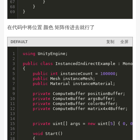
67

		}

68

	}

69
}
在代码中将位置 颜色 矩阵传进去就行了
复制
全屏
DEFAULT
1

using
 UnityEngine;

2

3

public
class
 InstancedIndirectExample : MonoBeh
4

{ 

5

public
int
 instanceCount = 
100000
;

6

public
 Mesh instanceMesh;

7

public
 Material instanceMaterial;

8

9

private
 ComputeBuffer positionBuffer;

10

private
 ComputeBuffer argsBuffer;

11

private
 ComputeBuffer colorBuffer;

12

private
 ComputeBuffer matrix4x4Buffer;

13

14

15

private
 uint[] args = 
new
 uint[
5
] { 
0
, 
0
, 
16

17

void
 Start()

18

	{
