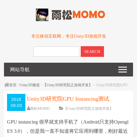
专注移动互联网，专注Unity3D游戏开发
SEARCH
网站导航
首页
>
Unity3D频道
>
【Unity3D研究院之游戏开发】
> Unity3D研究院GPU
Instancing测试
Unity3D研究院GPU Instancing测试
2018
09-03
雨松MOMO
【Unity3D研究院之游戏开发】
围观
30110
次
7 条评论
GPU instancing 很早就支持手机了（Android只支持Opengl
编辑日期：
2018-09-03
字体：
大
中
小
ES 3.0），但是我一直不知道将它应用到哪里，刚好最近