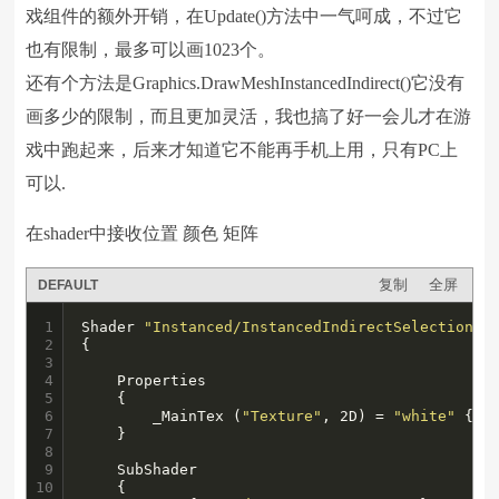
戏组件的额外开销，在Update()方法中一气呵成，不过它
也有限制，最多可以画1023个。
还有个方法是Graphics.DrawMeshInstancedIndirect()它没有
画多少的限制，而且更加灵活，我也搞了好一会儿才在游
戏中跑起来，后来才知道它不能再手机上用，只有PC上
可以.
在shader中接收位置 颜色 矩阵
复制
全屏
DEFAULT
1

Shader 
"Instanced/InstancedIndirectSelection"
2

{

3

4

 	Properties

5

    {

6

        _MainTex (
"Texture"
, 2D) = 
"white"
 {}

7

    }

8

9

	SubShader

10

	{
