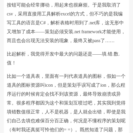
按钮可能会经常挪动，用起来也很麻烦。于是我取消了
csv，采用直接用工具解析excel的方式，但不巧的是我编
写工具的语言是C#，解析表格时用到了.net库，这无形中
又增加了成本——策划必须安装.net framework才能使用，
而且也会出现无法安装的现象，最终又被pass了……
比起解析，我觉得开发中最大的问题还是——填.错.数.
值！
比如一个道具表，里面有一列代表道具的图标，假如一个
道具的图标资源叫icon，但是策划手误写成了ion，那么程
序运行的时候肯定会找不到该资源，最终导致崩溃或异
常。很多程序都因为这个和策划互喷过吧，其实我到觉得
填错数值很正常，人不是机器，是人就会出错，即使是我
们自己去填也难保百分百正确，何况是不懂程序的策划呢
（有时我还真挺可怜他们的= =）。既然知道了问题，那