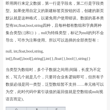
即用两行来定义数据，第一行是字段名，第二行是字段类
型。如果使用自定义的新建标签页按钮的话，创建的新页
默认就是这种格式，以避免用户使用错误。数据的基本类
型有int,float,bool,string四种，且每种都有数组和字典两种
集合类型( []和{} ) ，null为特殊类型，标记为null的列不会
导出，可作为注释使用。所以可以选择的全部类型有：
null, int,float,bool,string,
int[],float[],bool[],string[],int{},float{},bool{},string{}
当类型为数组时，多个子数据之间用;间隔，长度为不定
长，写几个就是几个，只要符合业务逻辑即可，但所有子
数据必须是同一类型，泛型数组暂不支持……单元格可以
为空，此时代码中索引该值的返回值就是空数组或null(视
语言而定)。