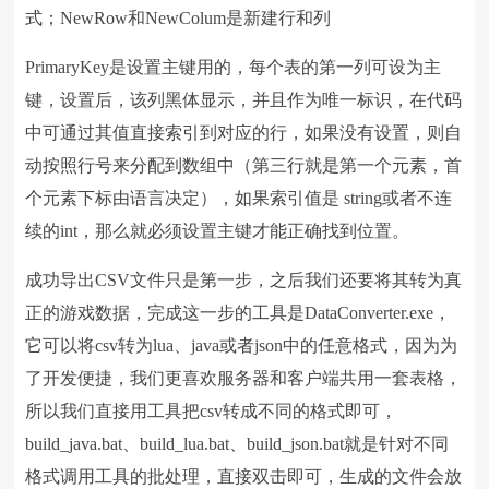
式；NewRow和NewColum是新建行和列
PrimaryKey是设置主键用的，每个表的第一列可设为主
键，设置后，该列黑体显示，并且作为唯一标识，在代码
中可通过其值直接索引到对应的行，如果没有设置，则自
动按照行号来分配到数组中（第三行就是第一个元素，首
个元素下标由语言决定），如果索引值是 string或者不连
续的int，那么就必须设置主键才能正确找到位置。
成功导出CSV文件只是第一步，之后我们还要将其转为真
正的游戏数据，完成这一步的工具是DataConverter.exe，
它可以将csv转为lua、java或者json中的任意格式，因为为
了开发便捷，我们更喜欢服务器和客户端共用一套表格，
所以我们直接用工具把csv转成不同的格式即可，
build_java.bat、build_lua.bat、build_json.bat就是针对不同
格式调用工具的批处理，直接双击即可，生成的文件会放