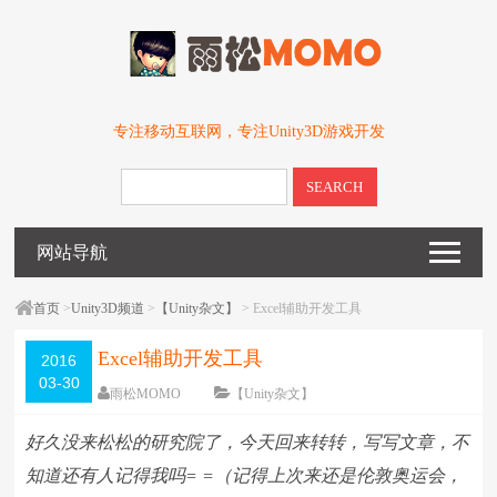
专注移动互联网，专注Unity3D游戏开发
SEARCH
网站导航
首页
>
Unity3D频道
>
【Unity杂文】
> Excel辅助开发工具
Excel辅助开发工具
2016
03-30
雨松MOMO
【Unity杂文】
围观
38080
次
25 条评论
好久没来松松的研究院了，今天回来转转，写写文章，不
编辑日期：
2016-04-29
字体：
大
中
小
知道还有人记得我吗= =（记得上次来还是伦敦奥运会，