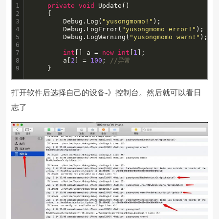
1

private
void
 Update()

2

    {

3

        Debug.Log(
"yusongmomo!"
);

4

        Debug.LogError(
"yusongmomo error!"
);

5

        Debug.LogWarning(
"yusongmomo warn!"
);

6

7

int
[] a = 
new
int
[
1
];

8

        a[
2
] = 
100
; 
//异常
9
    }
打开软件后选择自己的设备-》控制台。然后就可以看日
志了