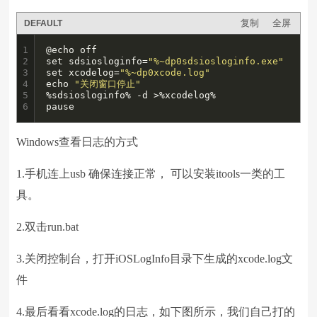
复制
全屏
DEFAULT
1

@echo off  

2

set sdsiosloginfo=
"%~dp0sdsiosloginfo.exe"
3

set xcodelog=
"%~dp0xcode.log"
4

echo 
"关闭窗口停止"
5

%sdsiosloginfo% -d >%xcodelog%

6
pause
Windows查看日志的方式
1.手机连上usb 确保连接正常， 可以安装itools一类的工
具。
2.双击run.bat
3.关闭控制台，打开iOSLogInfo目录下生成的xcode.log文
件
4.最后看看xcode.log的日志，如下图所示，我们自己打的