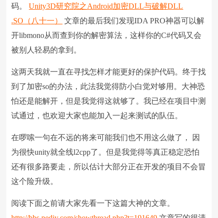
码。
Unity3D研究院之Android加密DLL与破解DLL
.SO（八十一）
文章的最后我们发现IDA PRO神器可以解
开libmono从而查到你的解密算法，这样你的C#代码又会
被别人轻易的拿到。
这两天我就一直在寻找怎样才能更好的保护代码。终于找
到了加密so的办法，此法我觉得防小白觉对够用。大神恐
怕还是能解开，但是我觉得这就够了。我已经在项目中测
试通过，也欢迎大家也能加入一起来测试的队伍。
在啰嗦一句在不远的将来可能我们也不用这么做了， 因
为很快unity就全线l2cpp了。但是我觉得等真正稳定恐怕
还有很多路要走，所以估计大部分正在开发的项目不会冒
这个险升级。
阅读下面之前请大家先看一下这篇大神的文章。
http://bbs.pediy.com/showthread.php?t=191649
文章写的很清