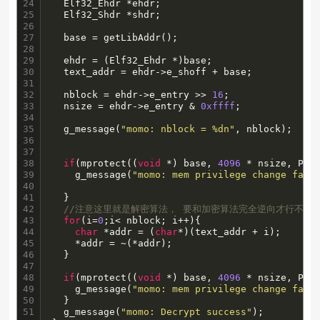
24

  Elf32_Ehdr *ehdr;

25

  Elf32_Shdr *shdr;

26

27

  base = getLibAddr();

28

29

  ehdr = (Elf32_Ehdr *)base;

30

  text_addr = ehdr->e_shoff + base;

31

32

  nblock = ehdr->e_entry >> 
16
;

33

  nsize = ehdr->e_entry & 
0xffff
;

34

35

  g_message(
"momo: nblock = %dn"
, nblock);

36

37

38

if
(mprotect((
void
 *) base, 
4096
 * nsize, PRO
39

    g_message(
"momo: mem privilege change fail
40

41

  }

42

//注意这里就是解密算法， 要和加密算法完全逆向才行不然
43

for
(i=
0
;i< nblock; i++){  

44

char
 *addr = (
char
*)(text_addr + i);

45

    *addr = ~(*addr);

46

  }

47

48

if
(mprotect((
void
 *) base, 
4096
 * nsize, PRO
49

    g_message(
"momo: mem privilege change fail
50

  }

51

  g_message(
"momo: Decrypt success"
);
