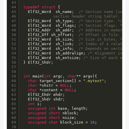
43

44

typedef
struct
 {

45

  Elf32_Word  sh_name;  
/* Section name (index
46

             section header string table). */
47

  Elf32_Word  sh_type;  
/* Section type. */
48

  Elf32_Word  sh_flags; 
/* Section flags. */
49

  Elf32_Addr  sh_addr;  
/* Address in memory 
50

  Elf32_Off sh_offset;  
/* Offset in file. */
51

  Elf32_Word  sh_size;  
/* Size in bytes. */
52

  Elf32_Word  sh_link;  
/* Index of a related
53

  Elf32_Word  sh_info;  
/* Depends on section
54

  Elf32_Word  sh_addralign; 
/* Alignment in b
55

  Elf32_Word  sh_entsize; 
/* Size of each ent
56

} Elf32_Shdr;

57

58

59

int
 main(
int
 argc, 
char
** argv){

60

char
 target_section[] = 
".mytext"
;

61

char
 *shstr = 
NULL
;

62

char
 *content = 
NULL
;

63

  Elf32_Ehdr ehdr;

64

  Elf32_Shdr shdr;

65

int
 i;

66

unsigned
int
 base, length;

67

unsigned
short
 nblock;

68

unsigned
short
 nsize;

69

unsigned
char
 block_size = 
16
;

70
