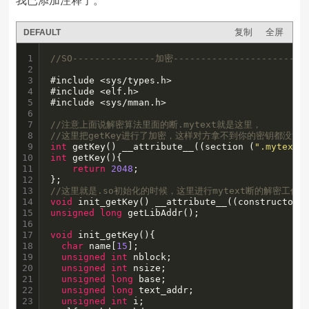
我已添加注释了。
复制
全屏
DEFAULT
1

//SO---------------加密----------------------
2

3

#include <sys/types.h>

4

#include <elf.h>

5

#include <sys/mman.h>

6

7

//注意上面说解密算法里面的断.mytext就是这里，
8

//这里把getKey进行了加密，这样对方拿不到你的密钥都没法破
9

int
 getKey() __attribute__((section (
".mytext"
10

int
 getKey(){

11

return
2048
;

12

13

//这里就是.so初始化的时候，这里进行mytext断的解密工作
14

void
15

unsigned
long
 getLibAddr();

16

17

void
 init_getKey(){

18

char
 name[
15
];

19

unsigned
int
 nblock;

20

unsigned
int
 nsize;

21

unsigned
long
 base;

22

unsigned
long
 text_addr;

23

unsigned
int
 i;
