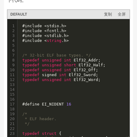
下代码。
复制
全屏
DEFAULT
1

#include <stdio.h>

2

#include <fcntl.h>

3

#include <stdlib.h>

4

#include <
string
.h>

5

6

7

/* 32-bit ELF base types. */
8

typedef
unsigned
int
9

typedef
unsigned
short
10

typedef
unsigned
int
11

typedef
 signed 
int
12

typedef
unsigned
int
 Elf32_Word;

13

14

15

16

17

#define EI_NIDENT 
16
18

19

/*

20

 * ELF header.

21

 */
22

23

typedef
struct
 {
