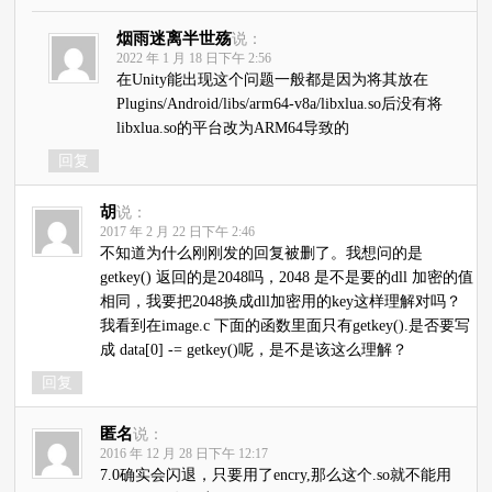
烟雨迷离半世殇
说：
2022 年 1 月 18 日下午 2:56
在Unity能出现这个问题一般都是因为将其放在
Plugins/Android/libs/arm64-v8a/libxlua.so后没有将
libxlua.so的平台改为ARM64导致的
回复
胡
说：
2017 年 2 月 22 日下午 2:46
不知道为什么刚刚发的回复被删了。我想问的是
getkey() 返回的是2048吗，2048 是不是要的dll 加密的值
相同，我要把2048换成dll加密用的key这样理解对吗？
我看到在image.c 下面的函数里面只有getkey().是否要写
成 data[0] -= getkey()呢，是不是该这么理解？
回复
匿名
说：
2016 年 12 月 28 日下午 12:17
7.0确实会闪退，只要用了encry,那么这个.so就不能用