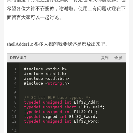
希望各位大神不吝赐教，谢谢啦。使用上有问题欢迎在下
面留言大家可以一起讨论。
shellAdder1.c 很多人都问我要我还是都放出来吧。
复制
全屏
DEFAULT
1

#include <stdio.h>

2

#include <fcntl.h>

3

#include <stdlib.h>

4

#include <
string
.h>

5

6

7

/* 32-bit ELF base types. */
8

typedef
unsigned
int
9

typedef
unsigned
short
10

typedef
unsigned
int
11

typedef
 signed 
int
12

typedef
unsigned
int
 Elf32_Word;

13

14
