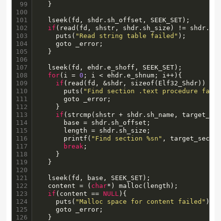
99

  }

100

101

  lseek(fd, shdr.sh_offset, SEEK_SET);

102

if
(read(fd, shstr, shdr.sh_size) != shdr.sh_
103

    puts(
"Read string table failed"
);

104

    goto _error;

105

  }

106

107

  lseek(fd, ehdr.e_shoff, SEEK_SET);

108

for
(i = 
0
; i < ehdr.e_shnum; i++){

109

if
(read(fd, &shdr, sizeof(Elf32_Shdr)) != 
110

      puts(
"Find section .text procedure fail
111

      goto _error;

112

    }

113

if
(strcmp(shstr + shdr.sh_name, target_se
114

      base = shdr.sh_offset;

115

      length = shdr.sh_size;

116

      printf(
"Find section %sn"
, target_sectio
117

break
;

118

    }

119

  }

120

121

  lseek(fd, base, SEEK_SET);

122

  content = (
char
*) malloc(length);

123

if
(content == 
NULL
){

124

    puts(
"Malloc space for content failed"
);

125

    goto _error;

126

  }
