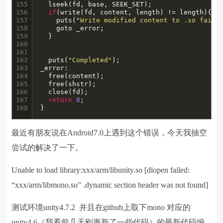
155

  lseek(fd, base, SEEK_SET);

156

if
(write(fd, content, length) != length){

157

    puts(
"Write modified content to .so faile
158

    goto _error;

159

  }

160

161

162

  puts(
"Completed"
);

163

_error:

164

  free(content);

165

  free(shstr);

166

  close(fd);

167

return
0
;

168
}
最近有朋友说在Android7.0上遇到这个错误，今天我抽空
尝试的解决了一下。
Unable to load library:xxx/arm/libunity.so [dlopen failed:
“xxx/arm/libmono.so” .dynamic section header was not found]
测试环境unity4.7.2 并且在github上取下mono 对应的
unity4.6（我看前几天刚更新了一些代码）的最新代码编