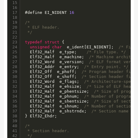
15

16

17

#define EI_NIDENT 
16
18

19

/*

20

 * ELF header.

21

 */
22

23

typedef
struct
 {

24

unsigned
char
  e_ident[EI_NIDENT];  
/* File
25

  Elf32_Half  e_type;    
/* File type. */
26

  Elf32_Half  e_machine;  
/* Machine architec
27

  Elf32_Word  e_version;  
/* ELF format versi
28

  Elf32_Addr  e_entry;  
/* Entry point. */
29

  Elf32_Off  e_phoff;  
/* Program header file
30

  Elf32_Off  e_shoff;  
/* Section header file
31

  Elf32_Word  e_flags;  
/* Architecture-speci
32

  Elf32_Half  e_ehsize;  
/* Size of ELF heade
33

  Elf32_Half  e_phentsize;  
/* Size of progra
34

  Elf32_Half  e_phnum;  
/* Number of program 
35

  Elf32_Half  e_shentsize;  
/* Size of sectio
36

  Elf32_Half  e_shnum;  
/* Number of section 
37

  Elf32_Half  e_shstrndx;  
/* Section name st
38

} Elf32_Ehdr;

39

40

/*

41

 * Section header.

42

 */