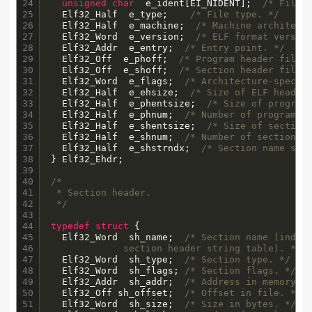
24

unsigned
char
  e_ident[EI_NIDENT];  
/* File 
25

  Elf32_Half  e_type;    
/* File type. */
26

  Elf32_Half  e_machine;  
/* Machine architect
27

  Elf32_Word  e_version;  
/* ELF format versio
28

  Elf32_Addr  e_entry;  
/* Entry point. */
29

  Elf32_Off  e_phoff;  
/* Program header file 
30

  Elf32_Off  e_shoff;  
/* Section header file 
31

  Elf32_Word  e_flags;  
/* Architecture-specif
32

  Elf32_Half  e_ehsize;  
/* Size of ELF header
33

  Elf32_Half  e_phentsize;  
/* Size of program
34

  Elf32_Half  e_phnum;  
/* Number of program h
35

  Elf32_Half  e_shentsize;  
/* Size of section
36

  Elf32_Half  e_shnum;  
/* Number of section h
37

  Elf32_Half  e_shstrndx;  
/* Section name str
38

} Elf32_Ehdr;

39

40

/*

41

 * Section header.

42

 */
43

44

typedef
struct
 {

45

  Elf32_Word  sh_name;  
/* Section name (index 
46

             section header string table). */
47

  Elf32_Word  sh_type;  
/* Section type. */
48

  Elf32_Word  sh_flags; 
/* Section flags. */
49

  Elf32_Addr  sh_addr;  
/* Address in memory i
50

  Elf32_Off sh_offset;  
/* Offset in file. */
51

  Elf32_Word  sh_size;  
/* Size in bytes. */