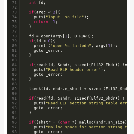
71

int
 fd;

72

73

if
(argc < 
2
){

74

    puts(
"Input .so file"
);

75

return
 -
1
;

76

  }

77

78

  fd = open(argv[
1
], O_RDWR);

79

if
(fd < 
0
){

80

    printf(
"open %s failedn"
, argv[
1
]);

81

    goto _error;

82

  }

83

84

if
(read(fd, &ehdr, sizeof(Elf32_Ehdr)) != si
85

    puts(
"Read ELF header error"
);

86

    goto _error;

87

  }

88

89

  lseek(fd, ehdr.e_shoff + sizeof(Elf32_Shdr) 
90

91

if
(read(fd, &shdr, sizeof(Elf32_Shdr)) != si
92

    puts(
"Read ELF section string table error
93

    goto _error;

94

  }

95

96

if
((shstr = (
char
 *) malloc(shdr.sh_size)) 
97

    puts(
"Malloc space for section string tab
98

    goto _error;
