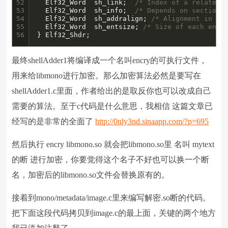
52

  Elf32_Word  sh_link;  
/* Index of a related 
53

  Elf32_Word  sh_info;  
/* Depends on section 
54

  Elf32_Word  sh_addralign; 
/* Alignment in by
55

  Elf32_Word  sh_entsize; 
/* Size of each entr
56
} Elf32_Shdr;
最终shellAdder1将编译成一个名叫encry的可执行文件，
用来给libmono进行加密。那么加密算法必然是要写在
shellAdder1.c里面，作者给出的是取反你也可以改成自己
需要的算法。至于c代码是什么意思，我相信 这篇文章已
经写的是非常的全面了
http://0nly3nd.sinaapp.com/?p=695
然后执行 encry libmono.so 就会把libmono.so里 名叫 mytext
的断 进行加密，你要觉得这个名子不好也可以换一个断
名，加密后的libmono.so文件会替换原有的。
接着到mono/metadata/image.c里来编写解密.so断的代码。
把下面这段代码拷贝到image.c的最上面，关键的两个地方