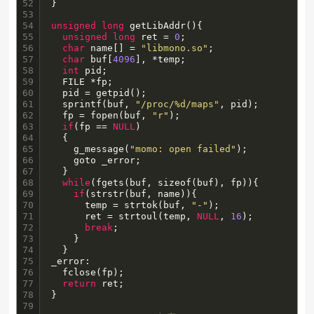
52

}

53

54

unsigned
long
 getLibAddr(){

55

unsigned
long
 ret = 
0
;

56

char
 name[] = 
"libmono.so"
;

57

char
 buf[
4096
], *temp;

58

int
 pid;

59

  FILE *fp;

60

  pid = getpid();

61

  sprintf(buf, 
"/proc/%d/maps"
, pid);

62

  fp = fopen(buf, 
"r"
);

63

if
(fp == 
NULL
)

64

  {

65

    g_message(
"momo: open failed"
);

66

    goto _error;

67

  }

68

while
(fgets(buf, sizeof(buf), fp)){

69

if
(strstr(buf, name)){

70

      temp = strtok(buf, 
"-"
);

71

      ret = strtoul(temp, 
NULL
, 
16
);

72

break
;

73

    }

74

  }

75

_error:

76

  fclose(fp);

77

return
 ret;

78

}

79
