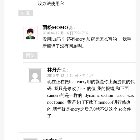
没办法使用它.
回复
雨松MOMO
说：
2016 年 12 月 16 日下午 7:02
没用lua吗？ 还有encry 加密是怎么写的， 我重
新编译了没有问题啊。
回复
林丹丹
说：
2016 年 12 月 19 日下午 4:57
现在正在做lua. encry用的就是你上面提供的代
码. 我只是修改了text的值.我的报错,和下面
canders的是一样的 .dynamic section header was
not found. 我还专门下载了mono5.4进行修改
的.我怀疑是encry之后.7.0就不认这个.so文件
了
canders
说：