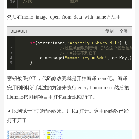
80
//SO---------------加密----------------------
然后在mono_image_open_from_data_with_name方法里
复制
全屏
DEFAULT
1

if
(strstr(name,
"Assembly-CSharp.dll"
)){

2

//这里就能取到密钥，那么这个函数被加密
3

//IDA就看不到它了
4

		g_message(
"momo: key = %dn"
, getKey());

5
	}
密钥被保护了，代码修改完就是开始编译mono吧。编译
完用刚刚我们说过的方法来执行 encry libmono.so 然后把
libmono拷贝到项目里打包android就行了。
可以测试一下加密的效果。用Ida 打开。这里的函数已经
打不开了