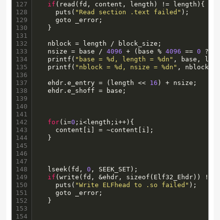
127

if
(read(fd, content, length) != length){

128

    puts(
"Read section .text failed"
);

129

    goto _error;

130

  }

131

132

  nblock = length / block_size;

133

  nsize = base / 
4096
 + (base % 
4096
 == 
0
 ? 
0
134

  printf(
"base = %d, length = %dn"
, base, leng
135

  printf(
"nblock = %d, nsize = %dn"
, nblock, n
136

137

  ehdr.e_entry = (length << 
16
) + nsize;

138

  ehdr.e_shoff = base;

139

140

141

142

for
(i=
0
;i<length;i++){

143

    content[i] = ~content[i];

144

  }

145

146

147

148

  lseek(fd, 
0
, SEEK_SET);

149

if
(write(fd, &ehdr, sizeof(Elf32_Ehdr)) != s
150

    puts(
"Write ELFhead to .so failed"
);

151

    goto _error;

152

  }

153

154
