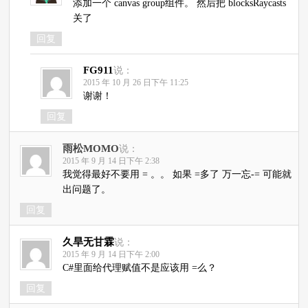
添加一个 canvas group组件。 然后把 blocksRaycasts
关了
回复
FG911
说：
2015 年 10 月 26 日下午 11:25
谢谢！
回复
雨松MOMO
说：
2015 年 9 月 14 日下午 2:38
我觉得最好不要用 = 。。 如果 =多了 万一忘-= 可能就
出问题了。
回复
久旱无甘霖
说：
2015 年 9 月 14 日下午 2:00
C#里面给代理赋值不是应该用 =么？
回复