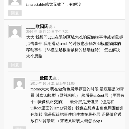
interactable感觉无效了，有解没
回复
____欧阳氏
说：
2016 年 10 月 20 日下午 7:22
大大 我想问ugui在限制区域怎么响应触摸事件或者鼠标
点击事件 我用滑动scroll的时候也会触发3d模型物体的
移动事件（3d模型是根据鼠标的移动旋转） 怎么解决
求个思路
回复
____欧阳氏
说：
2016 年 10 月 21 日上午 11:06
momo大大 我在做角色展示界面的时候 最底层是3d背
景 其次3d模型（透视相机） 然后是uiRoot层（里面有
个ui摄像机正交的），最外层是按钮层（也是在
uiRoot里面的iamge背景）我也在想点击角色周围使角
色旋转 我是应该把事件组件放在最外层 还是做穿透
放在3d背景层 （穿透又应该大概怎么做）