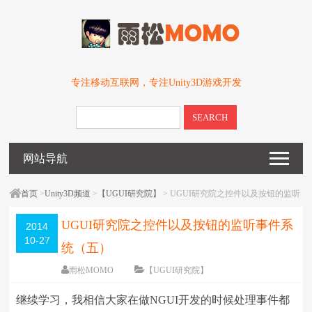
专注移动互联网，专注Unity3D游戏开发
SEARCH
网站导航
首页
>
Unity3D频道
>
【UGUI研究院】
> UGUI研究院之控件以及按钮的监听
事件系统（五）
UGUI研究院之控件以及按钮的监听事件系
2014
10-27
统（五）
雨松MOMO
【UGUI研究院】
围观
291501
次
84 条评论
继续学习，我相信大家在做NGUI开发的时候处理事件都
编辑日期：
2016-05-03
字体：
大
中
小