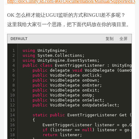
http://docs.unity3d.com/460/Documentation/Manual/SupportedEve
OK 怎么样才能让UGUI监听的方式和NGUI差不多呢？
这里我给大家引一个思路，把下面代码放在你的项目里。
复制
全屏
DEFAULT
1

using
2

using
3

using
4

public
class
 EventTriggerListener : UnityEngine
5

public
 delegate 
void
 VoidDelegate (GameObje
6

public
 VoidDelegate onClick;

7

public
 VoidDelegate onDown;

8

public
 VoidDelegate onEnter;

9

public
 VoidDelegate onExit;

10

public
 VoidDelegate onUp;

11

public
 VoidDelegate onSelect;

12

public
 VoidDelegate onUpdateSelect;

13

14

static
public
 EventTriggerListener Get (Gam
15

	{

16

		EventTriggerListener listener = go.GetComponent<EventTriggerListener>();

17

if
 (listener == 
null
) listener = go.Add
18

return
 listener;
