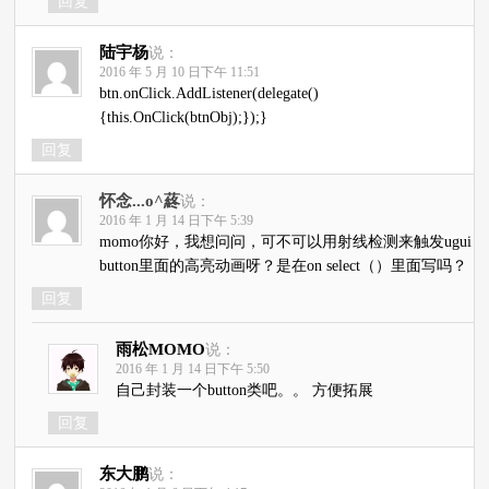
回复
陆宇杨
说：
2016 年 5 月 10 日下午 11:51
btn.onClick.AddListener(delegate()
{this.OnClick(btnObj);});}
回复
怀念...o^蔠
说：
2016 年 1 月 14 日下午 5:39
momo你好，我想问问，可不可以用射线检测来触发ugui
button里面的高亮动画呀？是在on select（）里面写吗？
回复
雨松MOMO
说：
2016 年 1 月 14 日下午 5:50
自己封装一个button类吧。。 方便拓展
回复
东大鹏
说：