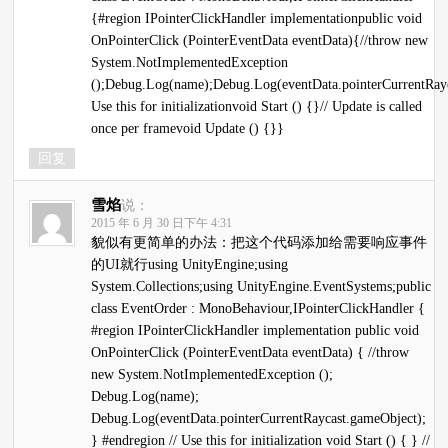
{#region IPointerClickHandler implementationpublic void
OnPointerClick (PointerEventData eventData){//throw new
System.NotImplementedException
();Debug.Log(name);Debug.Log(eventData.pointerCurrentRayc
Use this for initializationvoid Start () {}// Update is called
once per framevoid Update () {}}
回复
雪焰
说：
2015 年 6 月 30 日下午 4:31
貌似有更简单的办法：把这个代码添加给需要响应事件
的UI就行using UnityEngine;using
System.Collections;using UnityEngine.EventSystems;public
class EventOrder : MonoBehaviour,IPointerClickHandler {
#region IPointerClickHandler implementation public void
OnPointerClick (PointerEventData eventData) { //throw
new System.NotImplementedException ();
Debug.Log(name);
Debug.Log(eventData.pointerCurrentRaycast.gameObject);
} #endregion // Use this for initialization void Start () { } //