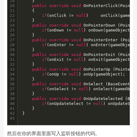
19

	}

20

public
override
void
 OnPointerClick(Pointer
21

	{

22

if
(onClick != 
null
) 	onClick(gameObject);

23

	}

24

public
override
void
 OnPointerDown (Pointer
25

if
(onDown != 
null
) onDown(gameObject);

26

	}

27

public
override
void
 OnPointerEnter (Pointe
28

if
(onEnter != 
null
) onEnter(gameObject)
29

	}

30

public
override
void
 OnPointerExit (Pointer
31

if
(onExit != 
null
) onExit(gameObject);

32

	}

33

public
override
void
 OnPointerUp (PointerEv
34

if
(onUp != 
null
) onUp(gameObject);

35

	}

36

public
override
void
 OnSelect (BaseEventDat
37

if
(onSelect != 
null
) onSelect(gameObjec
38

	}

39

public
override
void
 OnUpdateSelected (Base
40

if
(onUpdateSelect != 
null
) onUpdateSele
41

	}

42

43
然后在你的界面里面写入监听按钮的代码。