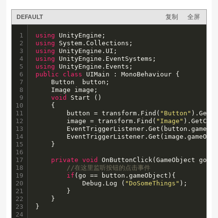
复制
全屏
DEFAULT
1

using
2

using
3

using
4

using
5

using
6

public
class
 UIMain : MonoBehaviour {

7

	Button	button;

8

	Image image;

9

void
 Start () 

10

	{

11

		button = transform.Find(
"Button"
).GetCo
12

		image = transform.Find(
"Image"
).GetComp
13

		EventTriggerListener.Get(button.gameObject).onClick =OnButtonClick;

14

		EventTriggerListener.Get(image.gameObject).onClick =OnButtonClick;

15

	}

16

17

private
void
 OnButtonClick(GameObject go){

18

//在这里监听按钮的点击事件
19

if
(go == button.gameObject){

20

			Debug.Log (
"DoSomeThings"
);

21

		}

22

	}

23

24