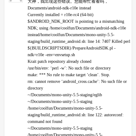
大神，我出现这些错误。您能帮忙看看吗，
Documents/android-ndk-r10e instead
Currently installed = r10e-rc4 (64-bit)
$ANDROID_NDK_ROOT is pointing to a mismatching
NDK; using /home/coolfun/Documents/android-ndk-r10e
instead/home/coolfun/Documents/mono-unity-5.5-
staging/build_runtime_android.sh: line 14: 7407 Killed perl
${BUILDSCRIPTSDIR}/PrepareAndroidSDK.pl -
ndk=r10e -env=envsetup.sh
Krait patch repository already cloned
/usr/bin/env: ‘perl -w’: No such file or directory
make: *** No rule to make target ‘clean’. Stop.
rm: cannot remove ‘android_cross.cache’: No such file or
directory
~/Documents/mono-unity-5.5-staging/eglib
~/Documents/mono-unity-5.5-staging
/home/coolfun/Documents/mono-unity-5.5-
staging/build_runtime_android.sh: line 122: autoreconf:
command not found
~/Documents/mono-unity-5.5-staging
/home/coolfun/Documents/mono-unity-5.5-