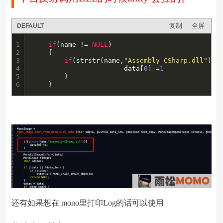
复制
全屏
DEFAULT
1

if
(name != 
NULL
)

2

	{

3

if
(strstr(name,
"Assembly-CSharp.dll"
)){

4

                       data[
0
]-=
1
5

		}

6
	}
还有如果想在 mono里打印Log的话可以使用