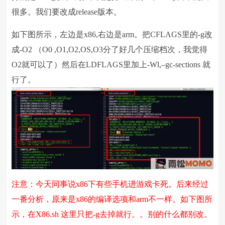
很多。我们要改成release版本。
如下图所示，左边是x86,右边是arm。把CFLAGS里的-g改
成-O2 （O0 ,O1,O2,OS,O3分了好几个压缩档次，我觉得
O2就可以了）然后在LDFLAGS里加上-Wl,–gc-sections 就
行了。
注意：今天同事说x86下有些手机进游戏卡死。后来经过
一番分析，原来是x86的编译选项和arm不一样。如下图所
示，在X86.sh 这里只把-g去掉就行。。别的什么都别改。