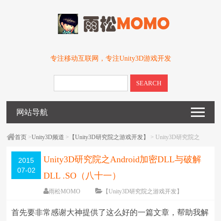
专注移动互联网，专注Unity3D游戏开发
SEARCH
网站导航
首页
>
Unity3D频道
>
【Unity3D研究院之游戏开发】
> Unity3D研究院之
Android加密DLL与破解DLL .SO（八十一）
Unity3D研究院之Android加密DLL与破解
2015
07-02
DLL .SO（八十一）
雨松MOMO
【Unity3D研究院之游戏开发】
围观
163868
次
125 条评论
首先要非常感谢大神提供了这么好的一篇文章，帮助我解
编辑日期：
2016-01-11
字体：
大
中
小