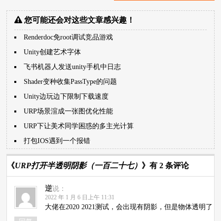
您可能还会对这些文章感兴趣！
Renderdoc免root调试竞品游戏
Unity创建艺术字体
飞书机器人发送unity手机中日志
Shader变种收集PassType的问题
Unity边玩边下限制下载速度
URP场景渲成一张图优化性能
URP下让美术同学困惑的多主光计算
打包IOS遇到一个报错
《
URP打开半透明阴影（一百二十七）
》有 2 条评论
逆
说：
2022 年 1 月 6 日上午 11:31
大佬在2020 2021测试，会出现有阴影，但是物体透明了