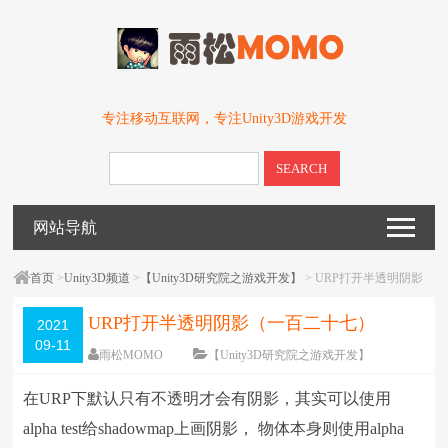
专注移动互联网，专注Unity3D游戏开发
SEARCH
网站导航
首页
>
Unity3D频道
>
【Unity3D研究院之游戏开发】
> URP打开半透明阴影
（一百二十七）
URP打开半透明阴影（一百二十七）
2021
09-11
雨松MOMO
【Unity3D研究院之游戏开发】
围观
5903
次
2 条评论
在URP下默认只有不透明才会有阴影，其实可以使用
编辑日期：
2021-09-11
字体：
大
中
小
alpha test给shadowmap上画阴影， 物体本身则使用alpha