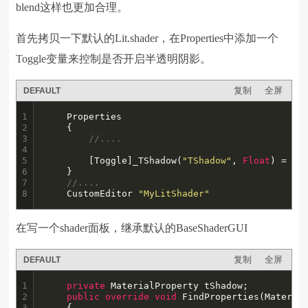
blend这样也更加合理。
首先拷贝一下默认的Lit.shader，在Properties中添加一个
Toggle变量来控制是否开启半透明阴影。
复制
全屏
DEFAULT
1

    Properties

2

    {

3

//....
4

5

        [Toggle]_TShadow(
"TShadow"
, 
Float
) = 
0
6

    }

7

//....
8
    CustomEditor 
"MyLitShader"
在写一个shader面板，继承默认的BaseShaderGUI
复制
全屏
DEFAULT
1

private
 MaterialProperty tShadow;

2

public
override
void
 FindProperties(Material
3

    {
