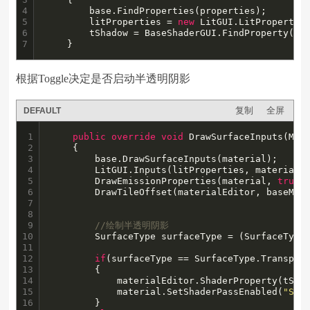
4

        base.FindProperties(properties);

5

        litProperties = 
new
 LitGUI.LitProperties
6

        tShadow = BaseShaderGUI.FindProperty(
"_
7
    }
根据Toggle决定是否启动半透明阴影
复制
全屏
DEFAULT
1

public
override
void
 DrawSurfaceInputs(Mate
2

    {

3

        base.DrawSurfaceInputs(material);

4

        LitGUI.Inputs(litProperties, materialEd
5

        DrawEmissionProperties(material, 
true
);
6

        DrawTileOffset(materialEditor, baseMapP
7

8

9

//绘制半透明阴影
10

        SurfaceType surfaceType = (SurfaceType
11

12

if
(surfaceType == SurfaceType.Transpare
13

        {

14

            materialEditor.ShaderProperty(tSha
15

            material.SetShaderPassEnabled(
"Sha
16

        }
