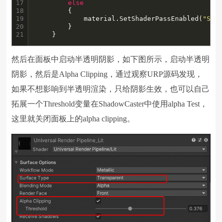
17

else
18

        {

19

            material.SetShaderPassEnabled(
"Sha
20

        }

21
    }
然后在面板中启动半透明阴影，如下图所示，启动半透明
阴影，然后是Alpha Clipping，通过观察URP源码发现，
如果不想影响到半透明渲染，只给阴影生效，也可以自己
拓展一个Threshold变量在ShadowCaster中使用alpha Test，
这里就关闭面板上的alpha clipping。