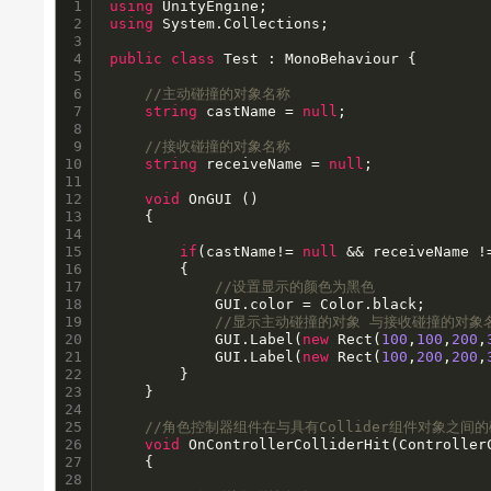
1

using
2

using
 System.Collections;

3

4

public
class
 Test : MonoBehaviour {

5

6

//主动碰撞的对象名称
7

string
 castName = 
null
;

8

9

//接收碰撞的对象名称
10

string
 receiveName = 
null
;

11

12

void
 OnGUI () 

13

    {

14

15

if
(castName!= 
null
 && receiveName !
16

		{

17

//设置显示的颜色为黑色
18

			GUI.color = Color.black;

19

//显示主动碰撞的对象 与接收碰撞的对象
20

	    	GUI.Label(
new
 Rect(
100
,
100
,
200
,
21

	    	GUI.Label(
new
 Rect(
100
,
200
,
200
,
22

		}

23

	}

24

25

//角色控制器组件在与具有Collider组件对象之间
26

void
 OnControllerColliderHit(ControllerC
27

	{

28
