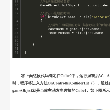
29

//得到接收碰撞名称
30

		GameObject hitObject = hit.collider.gameObject;

31

32

//当它不是地面时间
33

if
(!hitObject.name.Equals(
"Terrain"
34

		{

35

//得到主动碰撞的对象 与接收碰撞的对象
36

			castName = gameObject.name;

37

			receiveName = hitObject.name;

38

		}	

39

40

	}

41

42
}
将上面这段代码绑定在Cube0中，运行游戏后W、A、S、
时，程序将进入方法OnControllerColliderHit
gameObject就是当前主动发生碰撞的Cube1。如