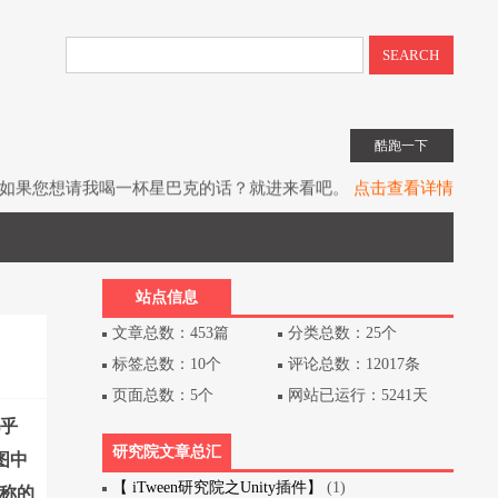
SEARCH
酷跑一下
如果您想请我喝一杯星巴克的话？就进来看吧。
点击查看详情
子书教程《UIToolkit下一代UI系统》全网上架。
点击查看详情
书《Unity3D游戏开发》（第3版）已经出版上架。
点击查看详情
站点信息
文章总数：453篇
分类总数：25个
标签总数：10个
评论总数：12017条
页面总数：5个
网站已运行：5241天
几乎
研究院文章总汇
图中
【 iTween研究院之Unity插件】
(1)
人称的