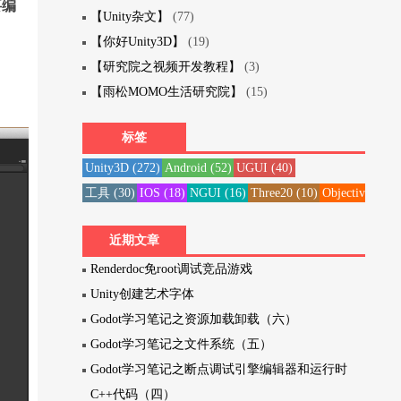
要编
【Unity杂文】
(77)
【你好Unity3D】
(19)
【研究院之视频开发教程】
(3)
【雨松MOMO生活研究院】
(15)
标签
Unity3D
(272)
Android
(52)
UGUI
(40)
工具
(30)
IOS
(18)
NGUI
(16)
Three20
(10)
Objective-C
(1
近期文章
Renderdoc免root调试竞品游戏
Unity创建艺术字体
Godot学习笔记之资源加载卸载（六）
Godot学习笔记之文件系统（五）
Godot学习笔记之断点调试引擎编辑器和运行时
C++代码（四）