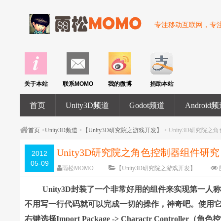
专注移动互联网，专注U
关于本站
联系MOMO
我的微博
捐助本站
首页
Unity3D频道
Godot频道
Android
首页
>
Unity3D频道
>
【Unity3D研究院之游戏开发】
> Unity3D研究
Unity3D研究院之角色控制器组件研
2012
05-09
雨松MOMO
【Unity3D研究院之游戏开发】
Unity3D封装了一个非常好用的组件来实现第一人
不用写一行代码就可以完成一切的操作，神奇吧。使用它的方
右键选择Import Package -> Charactr Con