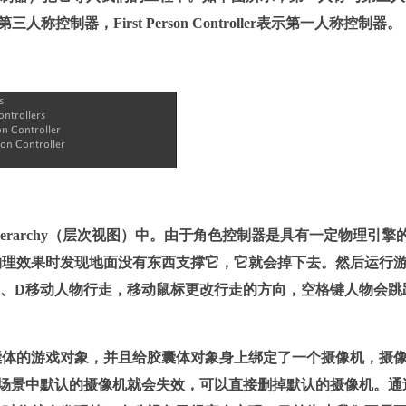
 表示第三人称控制器，First Person Controller表示第一人称控制器。
拖拽入Hierarchy（层次视图）中。由于角色控制器是具有一定物理引擎
物理效果时发现地面没有东西支撑它，它就会掉下去。然后运行
、A、D移动人物行走，移动鼠标更改行走的方向，空格键人物会跳
囊体的游戏对象，并且给胶囊体对象身上绑定了一个摄像机，摄
r”中。这时场景中默认的摄像机就会失效，可以直接删掉默认的摄像机。