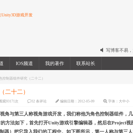
nity3D游戏开发
写博客不易，
2022我的电
频道
IOS频道
我的著作
联系站长
2023我的新
院之角色控制器组件研究（二十二）
究（二十二）
围观
93171
次
32 条评论
编辑日期：
2012-05-09
字体：
大
中
小
称视角与第三人称视角游戏开发，我们称他为角色控制器组件，
法如下，首先打开Unity游戏引擎编辑器，然后在Project视
troller（角色控制器）把它导入我们的工程中。如下图所示，第一人称与第三