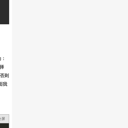
为：
选择
，否则
面我
全屏