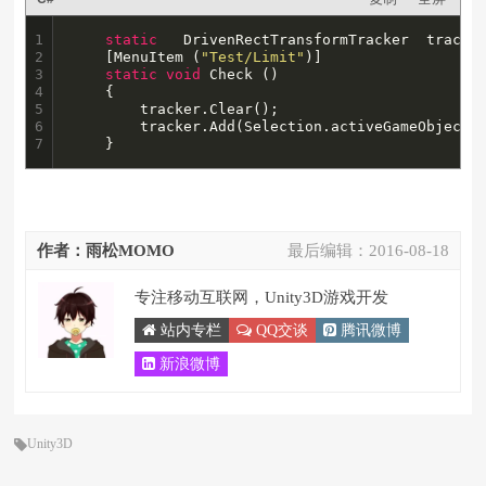
1

static
   DrivenRectTransformTracker  tracke
2

    [MenuItem (
"Test/Limit"
)]

3

static
void
 Check ()

4

    {

5

        tracker.Clear();

6

        tracker.Add(Selection.activeGameObject,S
7
    }
作者：雨松MOMO
最后编辑：
2016-08-18
专注移动互联网，Unity3D游戏开发
站内专栏
QQ交谈
腾讯微博
新浪微博
Unity3D