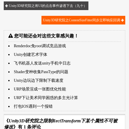
Unity3D研究院之将UI的点击事件渗透下去（九十）
Unity3D研究院之ContentSizeFitter同步立即响应回调
您可能还会对这些文章感兴趣！
Renderdoc免root调试竞品游戏
Unity创建艺术字体
飞书机器人发送unity手机中日志
Shader变种收集PassType的问题
Unity边玩边下限制下载速度
URP场景渲成一张图优化性能
URP下让美术同学困惑的多主光计算
打包IOS遇到一个报错
《
Unity3D研究院之限制RectTransform下某个属性不可被
修改
》有 1 条评论