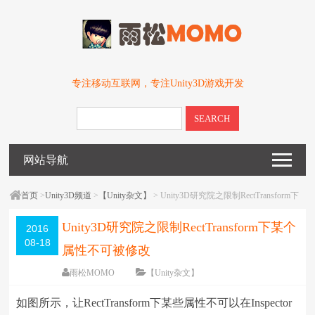
专注移动互联网，专注Unity3D游戏开发
SEARCH
网站导航
首页
>
Unity3D频道
>
【Unity杂文】
> Unity3D研究院之限制RectTransform下
某个属性不可被修改
Unity3D研究院之限制RectTransform下某个
2016
08-18
属性不可被修改
雨松MOMO
【Unity杂文】
围观
22733
次
一条评论
如图所示，让RectTransform下某些属性不可以在Inspector
编辑日期：
2016-08-18
字体：
大
中
小