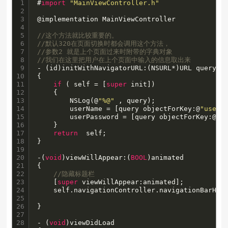
1

#
import
"MainViewController.h"
2

3

@implementation MainViewController

4

5

//这个方法就比较重要的。
6

//默认320在页面切换时都会调用这个方法，
7

//参数2 就是上个页面过来时附带的字典对象
8

//我们在这里把用户在上个页面中输入的信息取出来
9

- (id)initWithNavigatorURL:(NSURL*)URL query:(N
10

{

11

if
 ( self = [
super
 init])

12

    {

13

        NSLog(@
"%@"
 , query);

14

        userName = [query objectForKey:@
"userN
15

        userPassword = [query objectForKey:@
"p
16

    }

17

return
  self;

18

}

19

20

-(
void
)viewWillAppear:(
BOOL
)animated

21

{

22

//隐藏标题栏
23

    [
super
 viewWillAppear:animated];

24

    self.navigationController.navigationBarHidd
25

26

}

27

28

- (
void
)viewDidLoad
