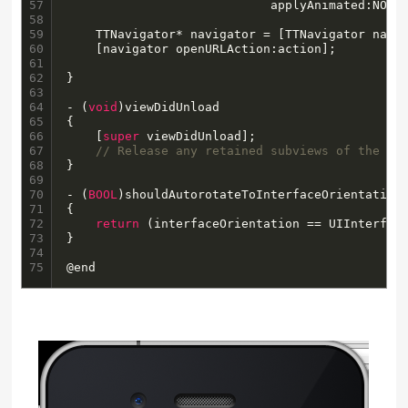
57

                            applyAnimated:NO];

58

59

    TTNavigator* navigator = [TTNavigator navig
60

    [navigator openURLAction:action];

61

62

}

63

64

- (
void
)viewDidUnload

65

{

66

    [
super
 viewDidUnload];

67

// Release any retained subviews of the ma
68

}

69

70

- (
BOOL
)shouldAutorotateToInterfaceOrientation:
71

{

72

return
 (interfaceOrientation == UIInterface
73

}

74

75
@end