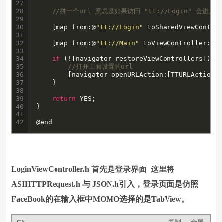
27

28

//拼一个url 意思是如果访问 "tt://Login" 会进入 MyV
29

30

    [map from:@
"tt://Login"
 toSharedViewContro
31

32

    [map from:@
"tt://Main"
 toViewController:[M
33

34

if
 (![navigator restoreViewControllers]) {

35

//打开上面设置的url
36

        [navigator openURLAction:[TTURLAction 
37

    }

38

39

return
 YES;

40

}

41

42
@end
LoginViewController.h 首先是登录界面 这里将
ASIHTTPRequest.h 与 JSON.h引入，登录页面是仿照
FaceBook的在输入框中MOMO选择的是TabView。
复制
全屏
C#