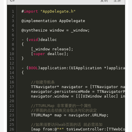
复制
全屏
C#
1

#
import
"AppDelegate.h"
2

3

@implementation AppDelegate

4

5

@synthesize window = _window;

6

7

- (
void
)dealloc

8

{

9

    [_window release];

10

    [
super
 dealloc];

11

}

12

13

- (
BOOL
)application:(UIApplication *)applicatio
14

{

15

16

//创建导航条
17

    TTNavigator* navigator = [TTNavigator navig
18

    navigator.persistenceMode = TTNavigatorPers
19

    navigator.window = [[[UIWindow alloc] initW
20

21

//TTURLMap 非常重要的一个属性
22

//界面的点击切换完全取决与它的设定
23

    TTURLMap* map = navigator.URLMap;

24

25

//如果须要访问wab页面的话 就必需添加
26

    [map from:@
"*"
 toViewController:[TTWebCont