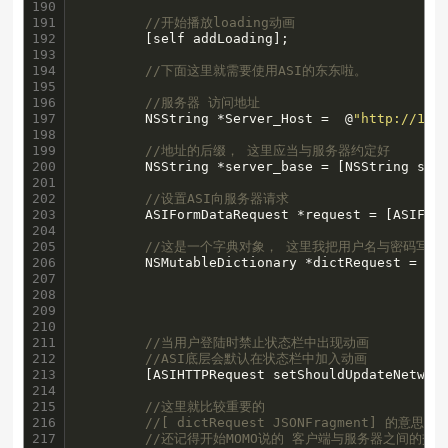
190

191

//开始播放loading动画
192

        [self addLoading];

193

194

//下面这里就需要使用ASI的东东啦。
195

196

//服务器 访问地址
197

        NSString *Server_Host =  @
"http://192
198

199

//地址的后缀， 这里应当与服务器约定好
200

        NSString *server_base = [NSString str
201

202

//设置ASI向服务器请求
203

        ASIFormDataRequest *request = [ASIForm
204

205

//这是一个字典对象， 这里我把用户名与密码写入
206

        NSMutableDictionary	*dictRequest = [NSMutableDictionary dictionaryWithObjectsAndKeys:

207

                                            u
208

                                            p
209

                                            ni
210

211

//当用户登陆时禁止状态栏中出现动画
212

//ASI底层会默认在状态栏中加入动画
213

        [ASIHTTPRequest setShouldUpdateNetwork
214

215

//这里就比较重要的
216

//[ dictRequest JSONFragment] 的意
217

//还记得开始MOMO说的 客户端与服务器之间的交