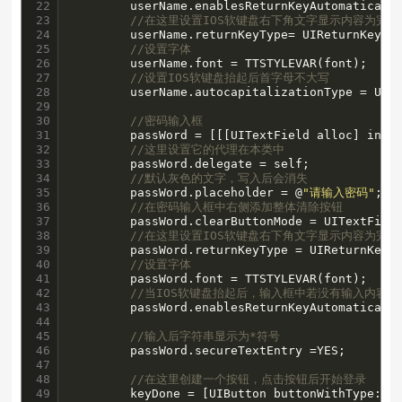
22

        userName.enablesReturnKeyAutomaticall
23

//在这里设置IOS软键盘右下角文字显示内容为完
24

        userName.returnKeyType= UIReturnKeyDon
25

//设置字体
26

        userName.font = TTSTYLEVAR(font);

27

//设置IOS软键盘抬起后首字母不大写
28

        userName.autocapitalizationType = UITe
29

30

//密码输入框
31

        passWord = [[[UITextField alloc] init]
32

//这里设置它的代理在本类中
33

        passWord.delegate = self;

34

//默认灰色的文字，写入后会消失
35

        passWord.placeholder = @
"请输入密码"
;

36

//在密码输入框中右侧添加整体清除按钮
37

        passWord.clearButtonMode = UITextField
38

//在这里设置IOS软键盘右下角文字显示内容为完
39

        passWord.returnKeyType = UIReturnKeyDo
40

//设置字体
41

        passWord.font = TTSTYLEVAR(font);

42

//当IOS软键盘抬起后，输入框中若没有输入内容
43

        passWord.enablesReturnKeyAutomaticall
44

45

//输入后字符串显示为*符号
46

        passWord.secureTextEntry =YES;

47

48

//在这里创建一个按钮，点击按钮后开始登录
49

        keyDone = [UIButton buttonWithType:UIB