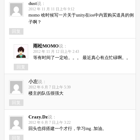
dust
说：
2012 年 11 月 11 日上午 9:12
momo 啥时候写一片关于unity在ios中内置购买道具的例
子啊？
回复
雨松MOMO
说：
2012 年 11 月 12 日上午 2:43
等有时间了一定哈。。。 最近真心有点忙碌啊。。
回复
小左
说：
2012 年 6 月 7 日上午 5:39
楼主的队伍很强大
回复
Crazy.Dz
说：
2012 年 6 月 7 日上午 3:22
回头也得搭建一个才行，学习ing..加油。
回复