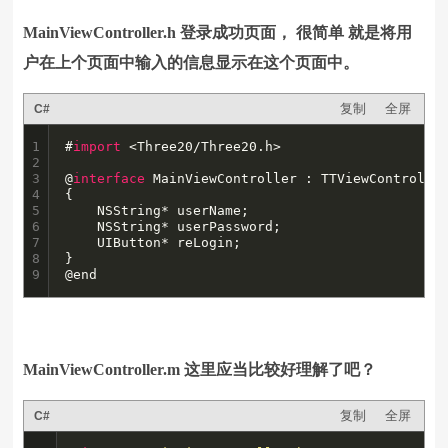
MainViewController.h 登录成功页面， 很简单 就是将用
户在上个页面中输入的信息显示在这个页面中。
复制
全屏
C#
1

#
import
 <Three20/Three20.h>

2

3

@
interface
 MainViewController : TTViewController
4

{

5

    NSString* userName;

6

    NSString* userPassword;

7

    UIButton* reLogin;

8

}

9
@end
MainViewController.m 这里应当比较好理解了吧？
复制
全屏
C#