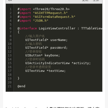
1

#
import
 <Three20/Three20.h>

2

#
import
"ASIHTTPRequest.h"
3

#
import
"ASIFormDataRequest.h"
4

#
import
"JSON.h"
5

6

@
interface
 LoginViewController : TTTableViewCon
7

{

8

//输入用户名
9

    UITextField* userName;

10

//输入密码
11

    UITextField* passWord;

12

//登录按钮
13

    UIButton* keyDone;

14

//登录时动画
15

    UIActivityIndicatorView *activity;

16

//登录半透明背景
17

    UITextView *textView;

18

19

}

20

21
@end