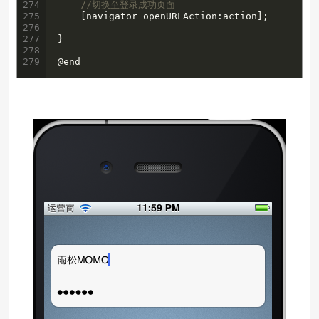
274

//切换至登录成功页面
275

    [navigator openURLAction:action];

276

277

}

278

279
@end