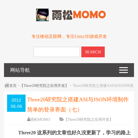
专注移动互联网，专注Unity3D游戏开发
SEARCH
网站导航
首页
>
【Three20研究院之应用开发】
> Three20研究院之搭建ASI与JSON环境
制作简单的登录界面（七）
Three20研究院之搭建ASI与JSON环境制作
2012
06-06
简单的登录界面（七）
雨松MOMO
【Three20研究院之应用开发】
围观
10473
次
6 条评论
Three20 这系列的文章也好久没更新了，学习的路上
编辑日期：
2012-08-09
字体：
大
中
小