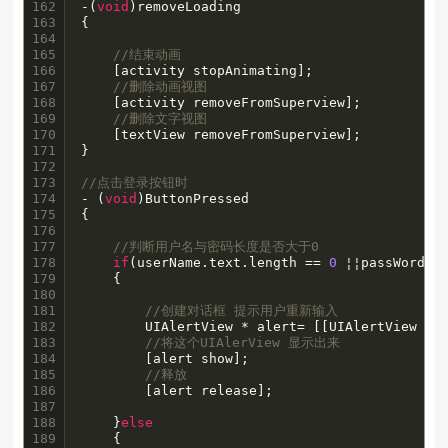
162

-(
void
)removeLoading

163

{

164

165

//结束动画
166

    [activity stopAnimating];

167

//删除动画视图
168

    [activity removeFromSuperview];

169

//删除文字视图
170

    [textView removeFromSuperview];

171

}

172

173

//点击登录按钮时
174

- (
void
)ButtonPressed

175

{  

176

177

//判断用户名与密码长度是否大于0
178

if
(userName.text.length == 
0
 ¦¦passWord.t
179

    {

180

181

//创建对话框 提示用户重新输入
182

        UIAlertView * alert= [[UIAlertView al
183

//将这个UIAlerView 显示出来
184

        [alert show];

185

//释放
186

        [alert release];

187

188

    }
else
189

    {
