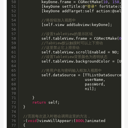
50

        keyDone.frame = CGRectMake(
10
, 
150
, 
3
51

        [keyDone setTitle:@
"登录"
 forState:UIC
52

        [keyDone addTarget:self action:@select
53

54

//将按钮加入视图中
55

        [self.view addSubview:keyDone];

56

57

//设置tableView的显示区域
58

        self.tableView.frame = CGRectMake(
0
, 
59

//TabView默认触摸时可以上下滑动
60

//这里禁止它上滑滑动
61

        self.tableView.scrollEnabled = NO;

62

//设置TableView背景颜色为透明状态
63

        self.tableView.backgroundColor = [UICo
64

65

//将用户名与密码输入框加入视图中
66

        self.dataSource = [TTListDataSource da
67

                           userName,

68

                           passWord,

69

                           nil];

70

71

    }

72

return
 self;

73

}

74

75

//页面每次进入时都会调用这里的方法，
76

-(
void
)viewWillAppear:(
BOOL
)animated

77

{
