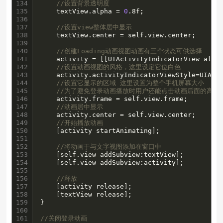
134

//设置背景透明度
135

    textView.alpha = 
0
.8f; 

136

137

//设置view整体居中显示
138

    textView.center = self.view.center;

139

140

//创建Loading动画视图动画有三个状态可供选择
141

    activity = [[UIActivityIndicatorView alloc
142

//设置动画视图的风格，这里设定它位白色
143

    activity.activityIndicatorViewStyle=UIActi
144

//设置它显示的区域 这里设置为整个手机屏幕大小
145

//为了避免登录动画播放时用户还能点击动画后面的高级
146

    activity.frame = self.view.frame;

147

//动画居中显示
148

    activity.center = self.view.center;

149

//开始播放动画
150

    [activity startAnimating];

151

152

//将动画于与文字视图添加在窗口中
153

    [self.view addSubview:textView];

154

    [self.view addSubview:activity];

155

156

//释放
157

    [activity release];

158

    [textView release];

159

}

160

161

//关闭登录动画