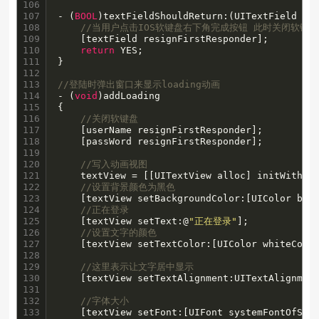
106

107

- (
BOOL
)textFieldShouldReturn:(UITextField *)t
108

//当用户点击IOS软键盘右下角完成按钮 此时关闭软键盘
109

    [textField resignFirstResponder];

110

return
 YES;

111

}

112

113

//登陆时弹出窗口来显示loading动画
114

- (
void
)addLoading

115

{

116

//关闭软键盘
117

    [userName resignFirstResponder];

118

    [passWord resignFirstResponder];

119

120

//写入动画视图
121

    textView = [[UITextView alloc] initWithFr
122

//设置背景颜色为黑色
123

    [textView setBackgroundColor:[UIColor blac
124

//正在登录
125

    [textView setText:@
"正在登录"
];

126

//设置文字的颜色
127

    [textView setTextColor:[UIColor whiteColor
128

129

//这里表示让文字居中显示
130

    [textView setTextAlignment:UITextAlignment
131

132

//字体大小
133

    [textView setFont:[UIFont systemFontOfSiz