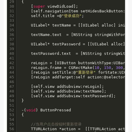
29

{

30

    [
super
 viewDidLoad];

31

    [self.navigationItem setHidesBackButton:YES
32

    self.title =@
"登录成功"
;

33

34

    UILabel* textName = [[UILabel alloc] initW
35

36

    textName.text  = [NSString stringWithForma
37

38

    UILabel* textPassword = [[UILabel alloc] i
39

40

    textPassword.text  = [NSString stringWithF
41

42

    reLogin = [UIButton buttonWithType:UIBarSty
43

    reLogin.frame = CGRectMake(
10
, 
150
, 
300
, 
4
44

    [reLogin setTitle:@
"重新登录"
 forState:UICon
45

    [reLogin addTarget:self action:@selector(Bu
46

47

    [self.view addSubview:reLogin];

48

    [self.view addSubview:textName];

49

    [self.view addSubview:textPassword];

50

}

51

52

-(
void
) ButtonPressed

53

{

54

55

//当用户点击按钮时重新登录
56

    TTURLAction *action =  [[TTURLAction actio