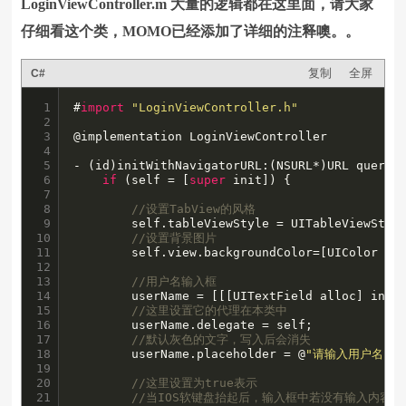
LoginViewController.m 大量的逻辑都在这里面，请大家
仔细看这个类，MOMO已经添加了详细的注释噢。。
复制
全屏
C#
1

#
import
"LoginViewController.h"
2

3

@implementation LoginViewController

4

5

- (id)initWithNavigatorURL:(NSURL*)URL query:(
6

if
 (self = [
super
 init]) {

7

8

//设置TabView的风格
9

        self.tableViewStyle = UITableViewStyle
10

//设置背景图片
11

        self.view.backgroundColor=[UIColor co
12

13

//用户名输入框
14

        userName = [[[UITextField alloc] init]
15

//这里设置它的代理在本类中
16

        userName.delegate = self;

17

//默认灰色的文字，写入后会消失
18

        userName.placeholder = @
"请输入用户名"
;

19

20

//这里设置为true表示
21

//当IOS软键盘抬起后，输入框中若没有输入内容