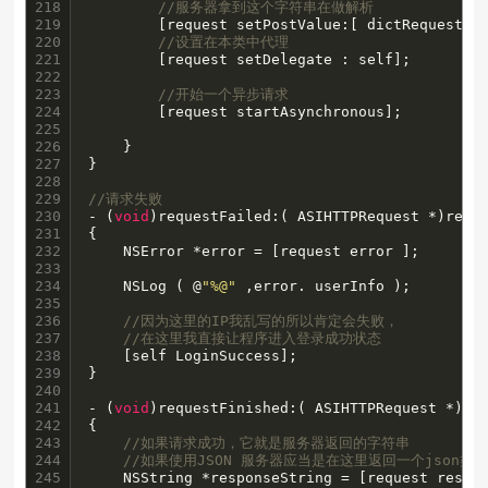
218

//服务器拿到这个字符串在做解析
219

        [request setPostValue:[ dictRequest J
220

//设置在本类中代理
221

        [request setDelegate : self];

222

223

//开始一个异步请求
224

        [request startAsynchronous];

225

226

    }

227

}

228

229

//请求失败
230

- (
void
)requestFailed:( ASIHTTPRequest *)reque
231

{

232

    NSError *error = [request error ];

233

234

    NSLog ( @
"%@"
 ,error. userInfo );

235

236

//因为这里的IP我乱写的所以肯定会失败，
237

//在这里我直接让程序进入登录成功状态
238

    [self LoginSuccess];

239

}

240

241

- (
void
)requestFinished:( ASIHTTPRequest *)req
242

{

243

//如果请求成功，它就是服务器返回的字符串
244

//如果使用JSON 服务器应当是在这里返回一个json类
245

    NSString *responseString = [request respon