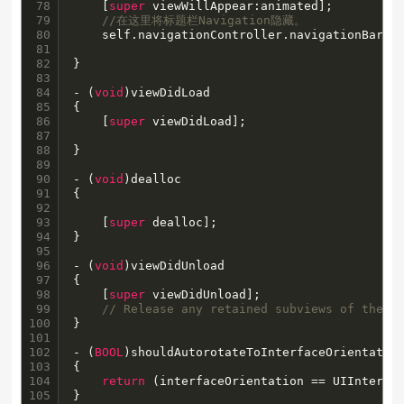
78

    [
super
 viewWillAppear:animated];

79

//在这里将标题栏Navigation隐藏。
80

    self.navigationController.navigationBarHid
81

82

}

83

84

- (
void
)viewDidLoad

85

{

86

    [
super
 viewDidLoad];

87

88

}

89

90

- (
void
)dealloc

91

{

92

93

    [
super
 dealloc];

94

}

95

96

- (
void
)viewDidUnload

97

{

98

    [
super
 viewDidUnload];

99

// Release any retained subviews of the m
100

}

101

102

- (
BOOL
)shouldAutorotateToInterfaceOrientation
103

{

104

return
 (interfaceOrientation == UIInterfac
105

}
