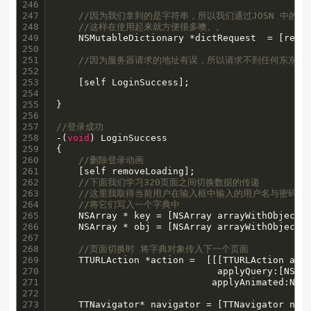
246

247

//因为我们拿到的是字符串，所以我们通过JOSN 中的
248

//这样在使用起来就方便很多噢。。
249

    NSMutableDictionary	*dictRequest  = [responseString JSONValue];

250

251

//因为服务器请求的地址有误，所以请求不到任何东东
252

253

    [self LoginSuccess];

254

255

}

256

257

//登录成功
258

-(
void
) LoginSuccess

259

{

260

//删除登录动画
261

    [self removeLoading];

262

//下面我们学习320页面之间切换数据的传递
263

//这里我取得当前用户在输入框中输入的用户名与密码
264

//将它们写入一个字典中
265

    NSArray * key = [NSArray arrayWithObjects
266

    NSArray * obj = [NSArray arrayWithObjects:
267

268

//页面切换时 将字典对象传入下一个页面
269

    TTURLAction *action =  [[[TTURLAction act
270

                             applyQuery:[NSDic
271

                            applyAnimated:NO];
272

273

    TTNavigator* navigator = [TTNavigator navi