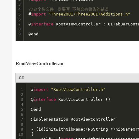
3

4

//这个头文件一定要写 不然会有警告的错误
5

#
import
"Three20UI/Three20UI+Additions.h"
6

7

@
interface
 RootViewController : UITabBarContr
8

9
@end
RootViewController.m
C#
1

#
import
"RootViewController.h"
2

3

@
interface
 RootViewController ()

4

5

@end

6

7

@implementation RootViewController

8

9

- (id)initWithNibName:(NSString *)nibNameOrN
10

{
