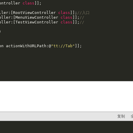
ontroller 
class
]];

ller:[RootViewController 
class
]];
//入口
oller:[MenuViewController 
class
]];
//
oller:[TestViewController 
class
]];
//


on actionWithURLPath:@
"tt://Tab"
]];

复制