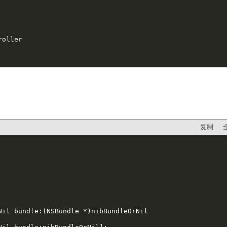
oller

复制
il bundle:(NSBundle *)nibBundleOrNil
