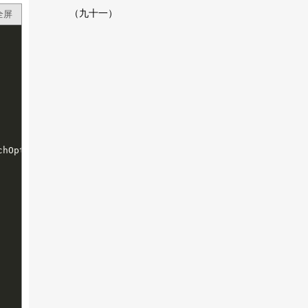
（九十一）
全屏
hOptions
