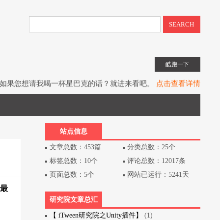
SEARCH
酷跑一下
如果您想请我喝一杯星巴克的话？就进来看吧。
点击查看详情
子书教程《UIToolkit下一代UI系统》全网上架。
点击查看详情
书《Unity3D游戏开发》（第3版）已经出版上架。
点击查看详情
站点信息
文章总数：453篇
分类总数：25个
标签总数：10个
评论总数：12017条
页面总数：5个
网站已运行：5241天
最
研究院文章总汇
【 iTween研究院之Unity插件】
(1)