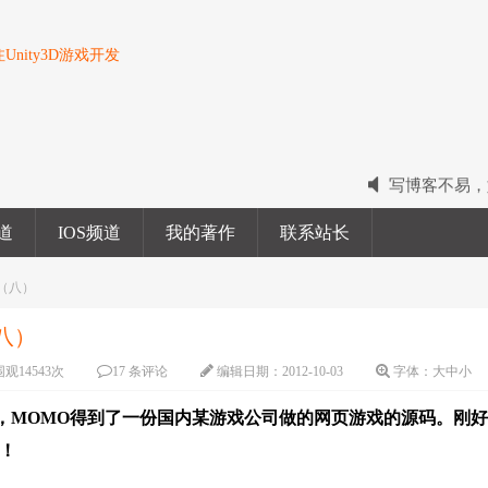
nity3D游戏开发
写博客不易，
2022我的电
频道
IOS频道
我的著作
联系站长
2023我的新
r（八）
（八）
围观
14543
次
17 条评论
编辑日期：
2012-10-03
字体：
大
中
小
MOMO得到了一份国内某游戏公司做的网页游戏的源码。刚好
！！