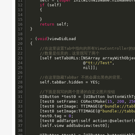
11

    self = [
super
 initWithNibName:nibNameOr
12

if
 (self)

13

    {

14

15

    }

16

return
 self;

17

}

18

19

- (
void
)viewDidLoad

20

{

21

//在这里设置Tab中指向的所有ViewController的U
22

//数量是任意的，这里我写了两个
23

    [self setTabURLs:[NSArray arrayWithObje
24

                      @
"tt://Test"
,

25

                      nil]];

26

27

//在这里隐藏TabBar 不然会露出黑色的背景。
28

    self.tabBar.hidden = YES;

29

30

//下面是我写的两个普通的自定义图片按钮
31

    UIButton *test0 = [UIButton buttonWithTy
32

    [test0 setFrame: CGRectMake(
15
, 
200
, 
25
33

    [test0 setImage: TTIMAGE(@
"bundle://tab
34

    [test0 setImage:TTIMAGE(@
"bundle://tabb
35

    test0.tag = 
0
;

36

    [test0 addTarget:self action:@selector(
37

    [self.view addSubview:test0];

38
