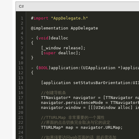
C#
1

#
import
"AppDelegate.h"
2

3

@implementation AppDelegate

4

5

- (
void
)dealloc

6

{

7

    [_window release];

8

    [
super
 dealloc];

9

}

10

11

- (
BOOL
)application:(UIApplication *)applic
12

{

13

14

    [application setStatusBarOrientation:UI
15

16

//创建导航条
17

    TTNavigator* navigator = [TTNavigator na
18

    navigator.persistenceMode = TTNavigatorP
19

    navigator.window = [[[UIWindow alloc] i
20

21

//TTURLMap 非常重要的一个属性
22

//界面的点击切换完全取决与它的设定
23

    TTURLMap* map = navigator.URLMap;

24

25

//如果须要访问wab页面的话 就必需添加