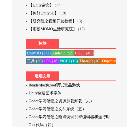
【Unity杂文】
(77)
【你好Unity3D】
(19)
【研究院之视频开发教程】
(3)
【雨松MOMO生活研究院】
(15)
标签
Unity3D
(272)
Android
(52)
UGUI
(40)
工具
(30)
IOS
(18)
NGUI
(16)
Three20
(10)
Objective-C
(1
近期文章
Renderdoc免root调试竞品游戏
Unity创建艺术字体
Godot学习笔记之资源加载卸载（六）
Godot学习笔记之文件系统（五）
Godot学习笔记之断点调试引擎编辑器和运行时
C++代码（四）