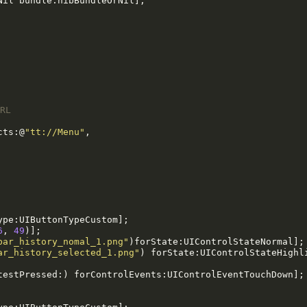
Nil bundle:nibBundleOrNil];

RL
cts:@
"tt://Menu"
,

pe:UIButtonTypeCustom];

6
, 
49
)];

bar_history_nomal_1.png"
)forState:UIControlStateNormal];

ar_history_selected_1.png"
) forState:UIControlStateHighli
testPressed:) forControlEvents:UIControlEventTouchDown];
