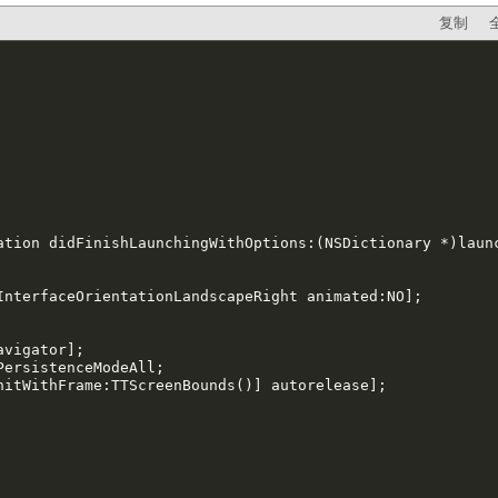
复制
ation didFinishLaunchingWithOptions:(NSDictionary *)launc
InterfaceOrientationLandscapeRight animated:NO];

vigator];

ersistenceModeAll;

nitWithFrame:TTScreenBounds()] autorelease];
