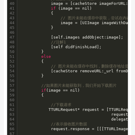
40

            image = [cacheStore imageForURL:_ur
41

if
 (image == nil)

42

            {

43

// 图片未能在缓存中获取，尝试在内存
44

                image = [UIImage imageWithData:
45

            }

46

47

            [self.images addObject:image];

48

//注解1
49

            [self didFinishLoad];

50

        }

51

else
52

        {

53

// 图片未能在缓存中找到，删除缓存地址尝试
54

            [cacheStore removeURL:_url fromDisk
55

        }

56

57

//如果图片未能获取到，我们开始下载图片
58

if
(image == nil)

59

        {

60

61

//下载请求
62

           TTURLRequest* request = [TTURLReques
63

                                     requestWit
64

                                     delegate: 
65

//表示接收图片数据
66

            request.response = [[[TTURLImageRes
67
