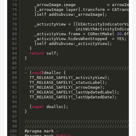
74

    _arrowImage.image             = arrowImage
75

    [_arrowImage layer].transform = CATransfo
76

    [self addSubview:_arrowImage];

77

78

    _activityView = [[UIActivityIndicatorView 
79

                     initWithActivityIndicator
80

    _activityView.frame = CGRectMake( 
30
.0f, 
81

    _activityView.hidesWhenStopped  = YES;

82

    [self addSubview:_activityView];

83

  }

84

return
 self;

85

}

86

87

/////////////////////////////////////////////
88

- (
void
)dealloc {

89

  TT_RELEASE_SAFELY(_activityView);

90

  TT_RELEASE_SAFELY(_statusLabel);

91

  TT_RELEASE_SAFELY(_arrowImage);

92

  TT_RELEASE_SAFELY(_lastUpdatedLabel);

93

  TT_RELEASE_SAFELY(_lastUpdatedDate);

94

95

  [
super
 dealloc];

96

}

97

98

/////////////////////////////////////////////
99

/////////////////////////////////////////////
100

#pragma mark -

101

#pragma mark 
Public