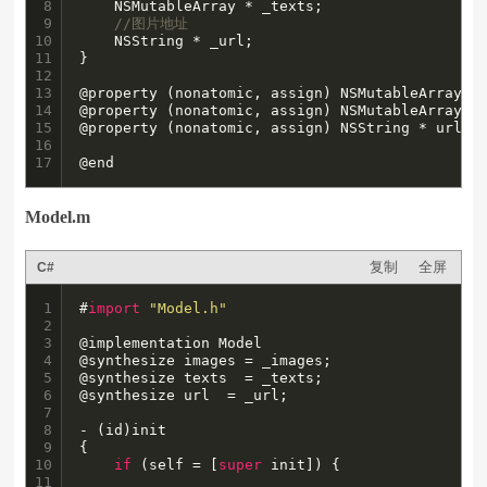
8

    NSMutableArray * _texts;

9

//图片地址
10

    NSString * _url;

11

}

12

13

@property (nonatomic, assign) NSMutableArray * 
14

@property (nonatomic, assign) NSMutableArray * 
15

@property (nonatomic, assign) NSString * url;

16

17
@end
Model.m
复制
全屏
C#
1

#
import
"Model.h"
2

3

@implementation Model

4

@synthesize images = _images;

5

@synthesize texts  = _texts;

6

@synthesize url  = _url;

7

8

- (id)init

9

{

10

if
 (self = [
super
 init]) { 

11
