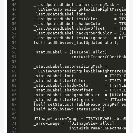
46

    _lastUpdatedLabel.autoresizingMask =

47

      UIViewAutoresizingFlexibleRightMargin ¦ 
48

    _lastUpdatedLabel.font            = TTSTYL
49

    _lastUpdatedLabel.textColor       = TTSTYL
50

    _lastUpdatedLabel.shadowColor     = TTSTYL
51

    _lastUpdatedLabel.shadowOffset    = TTSTYL
52

    _lastUpdatedLabel.backgroundColor = [UICol
53

    _lastUpdatedLabel.textAlignment   = UIText
54

    [self addSubview:_lastUpdatedLabel];

55

56

    _statusLabel = [[UILabel alloc]

57

                    initWithFrame:CGRectMake(
58

                                             
59

    _statusLabel.autoresizingMask =

60

      UIViewAutoresizingFlexibleRightMargin ¦ 
61

    _statusLabel.font             = TTSTYLEVAR
62

    _statusLabel.textColor        = TTSTYLEVAR
63

    _statusLabel.shadowColor      = TTSTYLEVAR
64

    _statusLabel.shadowOffset     = TTSTYLEVAR
65

    _statusLabel.backgroundColor  = [UIColor c
66

    _statusLabel.textAlignment    = UITextAlig
67

    [self setStatus:TTTableHeaderDragRefreshPu
68

    [self addSubview:_statusLabel];

69

70

    UIImage* arrowImage = TTSTYLEVAR(tableRefr
71

    _arrowImage = [[UIImageView alloc]

72

                   initWithFrame:CGRectMake(
2
73

                                            ar