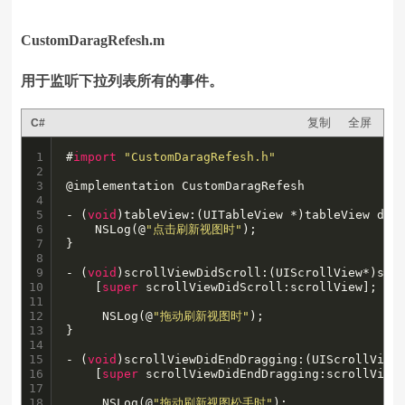
CustomDaragRefesh.m
用于监听下拉列表所有的事件。
复制
全屏
C#
1

#
import
"CustomDaragRefesh.h"
2

3

@implementation CustomDaragRefesh

4

5

- (
void
)tableView:(UITableView *)tableView didS
6

    NSLog(@
"点击刷新视图时"
);

7

}

8

9

- (
void
)scrollViewDidScroll:(UIScrollView*)scro
10

    [
super
 scrollViewDidScroll:scrollView];

11

12

     NSLog(@
"拖动刷新视图时"
);

13

}

14

15

- (
void
)scrollViewDidEndDragging:(UIScrollView
16

    [
super
 scrollViewDidEndDragging:scrollView 
17

18

     NSLog(@
"拖动刷新视图松手时"
);
