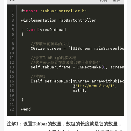
1

#
import
"TabBarController.h"
2

3

@implementation TabBarController

4

5

- (
void
)viewDidLoad

6

{

7

8

//获取当前屏幕的尺寸
9

    CGSize screen = [[UIScreen mainScreen]bound
10

11

//设置TabBar的现实区域
12

//这里表示位置在屏幕底部并且高度是44
13

    self.tabBar.frame = CGRectMake(
0
, screen.h
14

15

//注解1
16

    [self setTabURLs:[NSArray arrayWithObjects
17

                      @
"tt://menuView/1"
,

18

                      nil]];

19

20

}

21

22
@end
注解1：设置Tabbar的数量，数组的长度就是它的数量，