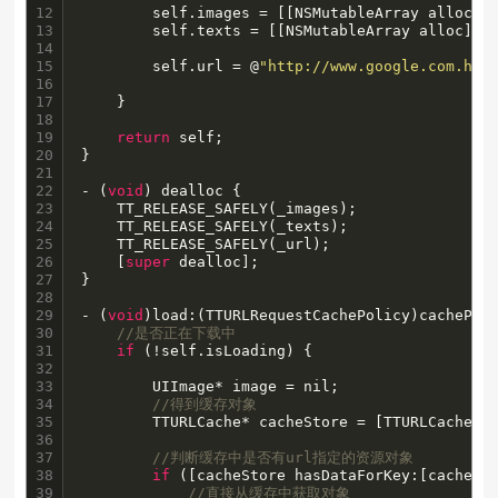
12

        self.images = [[NSMutableArray alloc] i
13

        self.texts = [[NSMutableArray alloc] in
14

15

        self.url = @
"http://www.google.com.hk/
16

17

    } 

18

19

return
 self;

20

}

21

22

- (
void
) dealloc {

23

    TT_RELEASE_SAFELY(_images);

24

    TT_RELEASE_SAFELY(_texts);

25

    TT_RELEASE_SAFELY(_url);

26

    [
super
 dealloc];

27

}

28

29

- (
void
)load:(TTURLRequestCachePolicy)cachePol
30

//是否正在下载中
31

if
 (!self.isLoading) { 

32

33

        UIImage* image = nil;

34

//得到缓存对象
35

        TTURLCache* cacheStore = [TTURLCache sh
36

37

//判断缓存中是否有url指定的资源对象
38

if
 ([cacheStore hasDataForKey:[cacheSt
39

//直接从缓存中获取对象