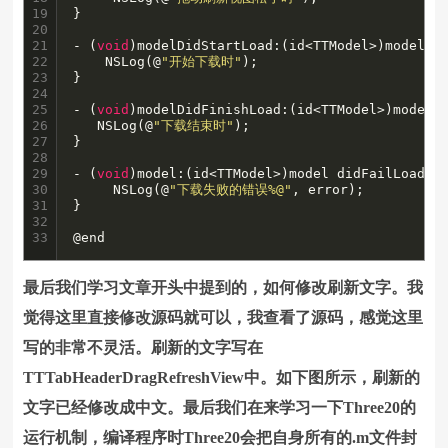
19

}

20

21

- (
void
)modelDidStartLoad:(id<TTModel>)model {

22

    NSLog(@
"开始下载时"
);

23

}

24

25

- (
void
)modelDidFinishLoad:(id<TTModel>)model {
26

   NSLog(@
"下载结束时"
);

27

}

28

29

- (
void
)model:(id<TTModel>)model didFailLoadWit
30

     NSLog(@
"下载失败的错误%@"
, error);

31

}

32

33
@end
最后我们学习文章开头中提到的，如何修改刷新文字。我
觉得这里直接修改源码就可以，我查看了源码，感觉这里
写的非常不灵活。刷新的文字写在
TTTabHeaderDragRefreshView中。如下图所示，刷新的
文字已经修改成中文。最后我们在来学习一下Three20的
运行机制，编译程序时Three20会把自身所有的.m文件封