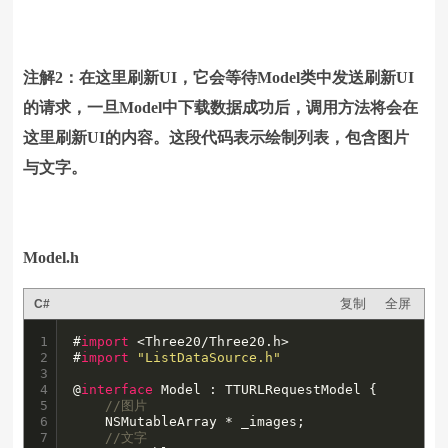
注解2：在这里刷新UI，它会等待Model类中发送刷新UI
的请求，一旦Model中下载数据成功后，调用方法将会在
这里刷新UI的内容。这段代码表示绘制列表，包含图片
与文字。
Model.h
复制
全屏
C#
1

#
import
 <Three20/Three20.h>

2

#
import
"ListDataSource.h"
3

4

@
interface
 Model : TTURLRequestModel {

5

//图片
6

    NSMutableArray * _images;

7

//文字