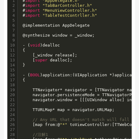
1

#
import
"AppDelegate.h"
2

#
import
"TabBarController.h"
3

#
import
"MenuViewController.h"
4

#
import
"TableTestContrller.h"
5

6

@implementation AppDelegate

7

8

@synthesize window = _window;

9

10

- (
void
)dealloc

11

{

12

    [_window release];

13

    [
super
 dealloc];

14

}

15

16

- (
BOOL
)application:(UIApplication *)applicatio
17

{

18

19

    TTNavigator* navigator = [TTNavigator navig
20

    navigator.persistenceMode = TTNavigatorPers
21

    navigator.window = [[[UIWindow alloc] initW
22

23

    TTURLMap* map = navigator.URLMap;

24

25

// Any URL that doesn't match will fall ba
26

    [map from:@
"*"
 toViewController:[TTWebCont
27

28

//注解1