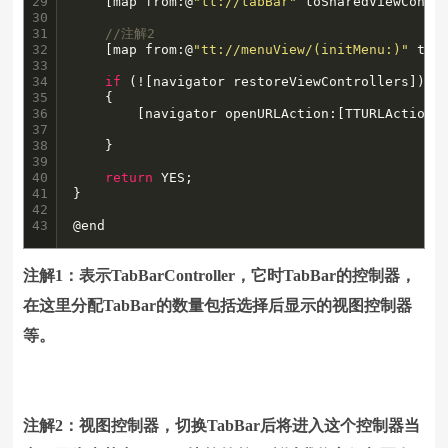
29

    [map from:@
"tt://tabBar"
 toSharedViewContr
30

31

//注解2
32

    [map from:@
"tt://menuView/(initMenu:)"
 toS
33

34

if
 (![navigator restoreViewControllers])

35

    {

36

        [navigator openURLAction:[TTURLAction 
37

38

    }

39

40

return
 YES;

41

}

42

43
@end
注解1：表示TabBarController，它时TabBar的控制器，
在这里分配TabBar的数量包括选择后显示的视图控制器
等。
注解2：视图控制器，切换TabBar后将进入这个控制器当