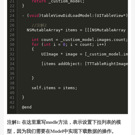
21

return
 _custiom_model;

22

}

23

24

- (
void
)tableViewDidLoadModel:(UITableView*)tab
25

26

//注解2
27

  NSMutableArray* items = [[[NSMutableArray all
28

29

int
 count = _custiom_model.images.count;

30

for
 (
int
 i = 
0
; i < count; i++)

31

    {

32

        UIImage * image = [_custiom_model.image
33

34

        [items addObject: [TTTableRightImageIt
35

                                               
36

                                              
37

    }

38

39

    self.items = items;

40

41

}

42

43
@end
注解1: 在这里重写modle方法，表示设置下拉列表的模
型，因为我们需要在Model中实现下载数据的操作。