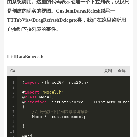
由系统调用。这里的代码表示创建一个下拉列表，仅仅只
是创建的现实的视图。CustiomDaragRefesh继承于
TTTabViewDragRefreshDelegate类，我们在这里监听用
户拖动下拉列表的事件。
ListDataSource.h
复制
全屏
C#
1

#
import
 <Three20/Three20.h>

2

3

#
import
"Model.h"
4

@
class
 Model;

5

@
interface
 ListDataSource : TTListDataSource

6

{

7

//用于监听下拉列表读取与刷新
8

    Model* _custiom_model;  

9

10

}

11

12
@end