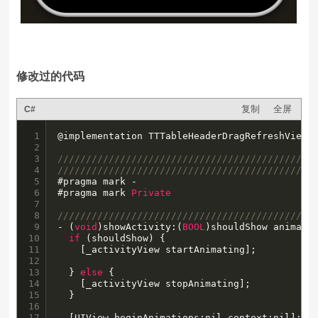
修改过的代码
复制
全屏
C#
1

@implementation TTTableHeaderDragRefreshView

2

3

/////////////////////////////////////////////
4

/////////////////////////////////////////////
5

#pragma mark -

6

#pragma mark 
Private
7

8

/////////////////////////////////////////////
9

- (
void
)showActivity:(
BOOL
)shouldShow animate
10

if
 (shouldShow) {

11

    [_activityView startAnimating];

12

13

  } 
else
 {

14

    [_activityView stopAnimating];

15

  }

16

17

  [UIView beginAnimations:nil context:nil];
