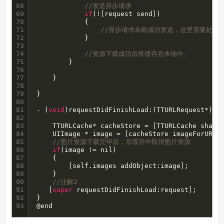
68

//发送异步请求
69

if
(![request send])

70

            {

71

//异步请求未能成功发送，这里需要处理
72

            }

73

74

//资源下载成功后将缓存在本地中。
75

        }

76

77

    } 

78

79

}

80

81

- (
void
)requestDidFinishLoad:(TTURLRequest*)req
82

83

    TTURLCache* cacheStore = [TTURLCache shared
84

    UIImage * image = [cacheStore imageForURL:_
85

//图片资源下载完毕后，后缓存中取得图片资源
86

if
(image != nil)

87

    {

88

        [self.images addObject:image];

89

    }

90

//注解2
91

   [
super
 requestDidFinishLoad:request];

92

}

93
@end