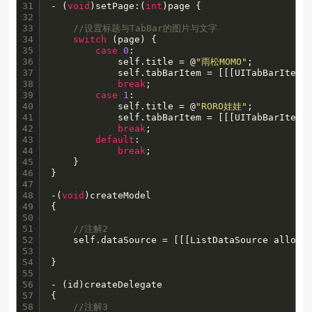
31

- (
void
)setPage:(
int
)page {

32

33

//设置标题与TabBar的图片与文字
34

switch
 (page) {

35

case
0
:

36

            self.title = @
"雨松MOMO"
;

37

            self.tabBarItem = [[[UITabBarItem 
38

break
;

39

case
1
:

40

            self.title = @
"RORO娃娃"
;

41

            self.tabBarItem = [[[UITabBarItem 
42

break
;

43

default
:

44

break
;

45

    }

46

}

47

48

-(
void
)createModel

49

{

50

51

//注解2
52

    self.dataSource = [[[ListDataSource alloc] 
53

54

}

55

56

- (id)createDelegate

57

{

58

//注解3