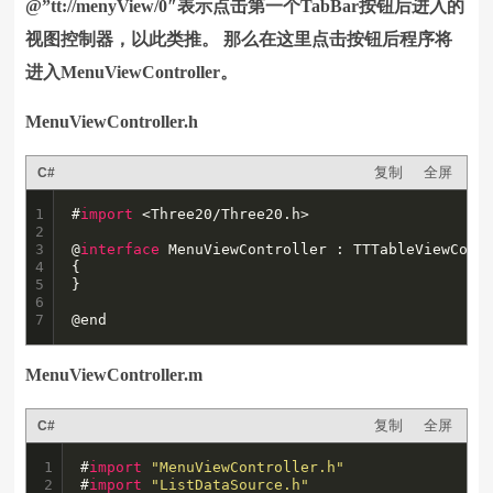
@”tt://menyView/0″表示点击第一个TabBar按钮后进入的
视图控制器，以此类推。 那么在这里点击按钮后程序将
进入MenuViewController。
MenuViewController.h
复制
全屏
C#
1

#
import
 <Three20/Three20.h>

2

3

@
interface
 MenuViewController : TTTableViewContr
4

{

5

}

6

7
@end
MenuViewController.m
复制
全屏
C#
1

#
import
"MenuViewController.h"
2

#
import
"ListDataSource.h"