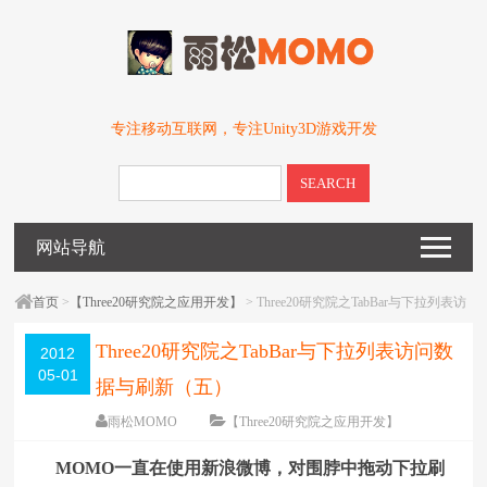
专注移动互联网，专注Unity3D游戏开发
SEARCH
网站导航
首页
>
【Three20研究院之应用开发】
> Three20研究院之TabBar与下拉列表访
问数据与刷新（五）
Three20研究院之TabBar与下拉列表访问数
2012
05-01
据与刷新（五）
雨松MOMO
【Three20研究院之应用开发】
围观
8901
次
8 条评论
MOMO一直在使用新浪微博，对围脖中拖动下拉刷
编辑日期：
2012-08-09
字体：
大
中
小