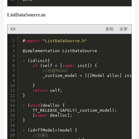
ListDataSource.m
复制
全屏
C#
1

#
import
"ListDataSource.h"
2

3

@implementation ListDataSource

4

5

- (id)init{

6

if
 (self = [
super
 init]) {

7

//创建Model
8

        _custiom_model = [[[Model alloc] init] 
9

10

    }

11

return
 self;

12

}

13

14

- (
void
)dealloc {

15

    TT_RELEASE_SAFELY(_custiom_model);

16

    [
super
 dealloc];

17

}

18

19

- (id<TTModel>)model {

20

//注解1