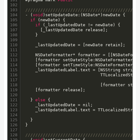
102

103

/////////////////////////////////////////////
104

- (
void
)setUpdateDate:(NSDate*)newDate {

105

if
 (newDate) {

106

if
 (_lastUpdatedDate != newDate) {

107

      [_lastUpdatedDate release];

108

    }

109

110

    _lastUpdatedDate = [newDate retain];

111

112

    NSDateFormatter* formatter = [[NSDateForma
113

    [formatter setDateStyle:NSDateFormatterSho
114

    [formatter setTimeStyle:NSDateFormatterSho
115

    _lastUpdatedLabel.text = [NSString stringW
116

                              TTLocalizedStri
117

                                             
118

                              [formatter strin
119

    [formatter release];

120

121

  } 
else
 {

122

    _lastUpdatedDate = nil;

123

    _lastUpdatedLabel.text = TTLocalizedStrin
124

                                             
125

  }

126

}

127

128

/////////////////////////////////////////////
129

- (
void
)setCurrentDate {
