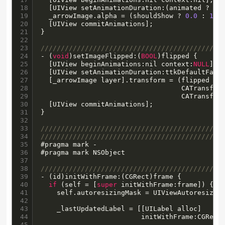
18

  [UIView setAnimationDuration:(animated ? tt
19

  _arrowImage.alpha = (shouldShow ? 
0.0
 : 
1.0
)
20

  [UIView commitAnimations];

21

}

22

23

/////////////////////////////////////////////
24

- (
void
)setImageFlipped:(
BOOL
)flipped {

25

  [UIView beginAnimations:nil context:
NULL
];

26

  [UIView setAnimationDuration:ttkDefaultFastT
27

  [_arrowImage layer].transform = (flipped ?

28

                                   CATransfor
29

                                   CATransfor
30

  [UIView commitAnimations];

31

}

32

33

/////////////////////////////////////////////
34

/////////////////////////////////////////////
35

#pragma mark -

36

#pragma mark NSObject

37

38

/////////////////////////////////////////////
39

- (id)initWithFrame:(CGRect)frame {

40

if
 (self = [
super
 initWithFrame:frame]) {

41

    self.autoresizingMask = UIViewAutoresizing
42

43

    _lastUpdatedLabel = [[UILabel alloc]

44

                         initWithFrame:CGRect
45

                                             