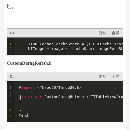
址。
复制
全屏
C#
1

    TTURLCache* cacheStore = [TTURLCache sharedC
2
    UIImage * image = [cacheStore imageForURL:_
CustomDaragRefesh.h
复制
全屏
C#
1

#
import
 <Three20/Three20.h>

2

3

@
interface
 CustomDaragRefesh : TTTableViewDragRe
4

{

5

6

}

7
@end