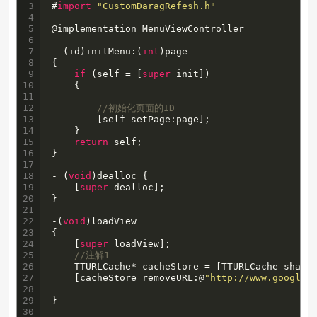
3

#
import
"CustomDaragRefesh.h"
4

5

@implementation MenuViewController

6

7

- (id)initMenu:(
int
)page

8

{

9

if
 (self = [
super
 init])

10

    {

11

12

//初始化页面的ID
13

        [self setPage:page];

14

    }

15

return
 self;

16

}

17

18

- (
void
)dealloc {

19

    [
super
 dealloc];

20

}

21

22

-(
void
)loadView

23

{

24

    [
super
 loadView];

25

//注解1
26

    TTURLCache* cacheStore = [TTURLCache shared
27

    [cacheStore removeURL:@
"http://www.google.
28

29

}

30
