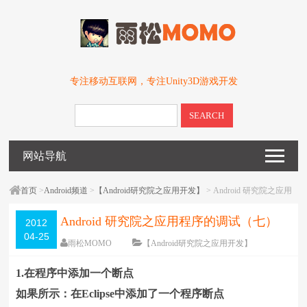
专注移动互联网，专注Unity3D游戏开发
SEARCH
网站导航
首页
>
Android频道
>
【Android研究院之应用开发】
> Android 研究院之应用
程序的调试（七）
Android 研究院之应用程序的调试（七）
2012
04-25
雨松MOMO
【Android研究院之应用开发】
围观
14941
次
3 条评论
1.在程序中添加一个断点
编辑日期：
2012-05-05
字体：
大
中
小
如果所示：在Eclipse中添加了一个程序断点