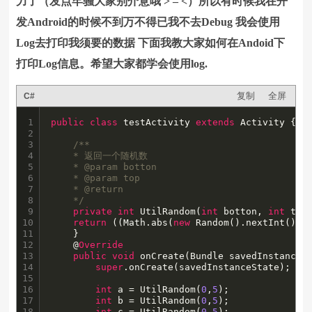
力了（发点牢骚大家别介意哦 > – <）所以有时候我在开
发Android的时候不到万不得已我不去Debug 我会使用
Log去打印我须要的数据 下面我教大家如何在Andoid下
打印Log信息。希望大家都学会使用log.
复制
全屏
C#
1

public
class
 testActivity 
extends
 Activity {

2

3

/**

4

    * 返回一个随机数

5

    * @param botton

6

    * @param top

7

    * @return

8

    */
9

private
int
 UtilRandom(
int
 botton, 
int
 top)
10

return
 ((Math.abs(
new
 Random().nextInt()) %
11

    }

12

    @
Override
13

public
void
 onCreate(Bundle savedInstanceSt
14

super
.onCreate(savedInstanceState);

15

16

int
 a = UtilRandom(
0
,
5
);

17

int
 b = UtilRandom(
0
,
5
);

18

int
 c = UtilRandom(
0
,
5
);
