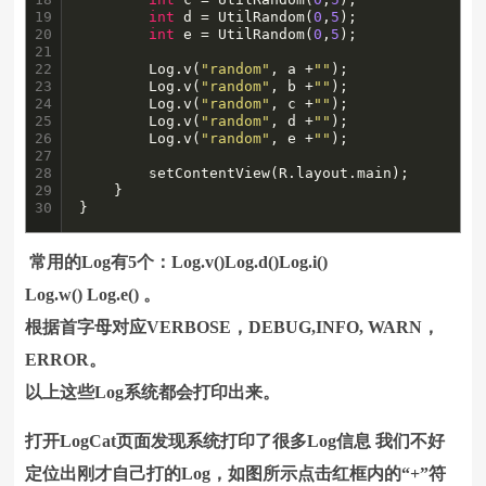
19

int
 d = UtilRandom(
0
,
5
);

20

int
 e = UtilRandom(
0
,
5
);

21

22

        Log.v(
"random"
, a +
""
);

23

        Log.v(
"random"
, b +
""
);

24

        Log.v(
"random"
, c +
""
);

25

        Log.v(
"random"
, d +
""
);

26

        Log.v(
"random"
, e +
""
);

27

28

        setContentView(R.layout.main);

29

    }

30
}
常用的Log有5个：Log.v()Log.d()Log.i()
Log.w() Log.e() 。
根据首字母对应VERBOSE，DEBUG,INFO, WARN，
ERROR。
以上这些Log系统都会打印出来。
打开LogCat页面发现系统打印了很多Log信息 我们不好
定位出刚才自己打的Log，如图所示点击红框内的“+”符