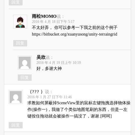
回复
雨松MOMO
说：
2016 年 4 月 18 日下午 5:17
不太好弄， 你可以参考一下我之前的这个例子
https://bitbucket.org/xuanyusong/unity-terraingrid
回复
吴欣
说：
2016 年 4 月 19 日上午 10:19
好，多谢大神
回复
（??? ）
说：
2016 年 1 月 27 日下午 11:46
求教如何屏蔽掉SceneView里的鼠标左键拖拽选择物体操
作(操作一)，我做了个类似地图笔刷的东西，但是一左
键按住拖动就会被操作一搞没了，谢谢.[呵呵]
回复