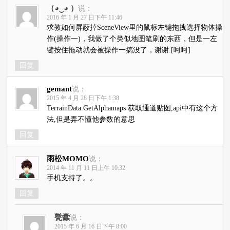
（◕‿◕ ）
说：
2016 年 1 月 27 日下午 11:46
求教如何屏蔽掉SceneView里的鼠标左键拖拽选择物体操
作(操作一)，我做了个类似地图笔刷的东西，但是一左
键按住拖动就会被操作一搞没了，谢谢.[呵呵]
回复
gemant
说：
2015 年 4 月 28 日下午 1:38
TerrainData.GetAlphamaps 获取通道贴图,api中有这个方
法,但是弄不懂他参数的意思
回复
雨松MOMO
说：
2014 年 11 月 11 日上午 10:32
手机支持了。。
回复
甏蠹
说：
2015 年 6 月 16 日下午 8:00