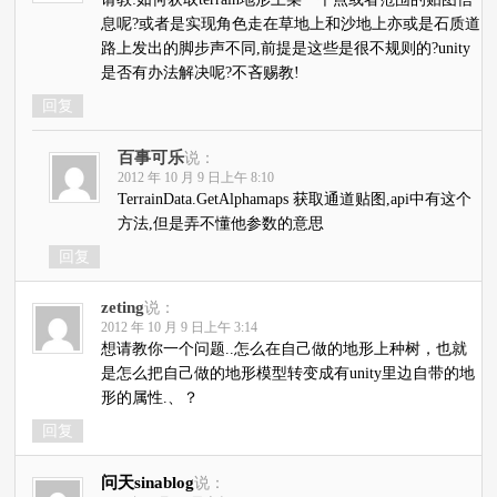
息呢?或者是实现角色走在草地上和沙地上亦或是石质道
路上发出的脚步声不同,前提是这些是很不规则的?unity
是否有办法解决呢?不吝赐教!
回复
百事可乐
说：
2012 年 10 月 9 日上午 8:10
TerrainData.GetAlphamaps 获取通道贴图,api中有这个
方法,但是弄不懂他参数的意思
回复
zeting
说：
2012 年 10 月 9 日上午 3:14
想请教你一个问题..怎么在自己做的地形上种树，也就
是怎么把自己做的地形模型转变成有unity里边自带的地
形的属性.、？
回复
问天sinablog
说：