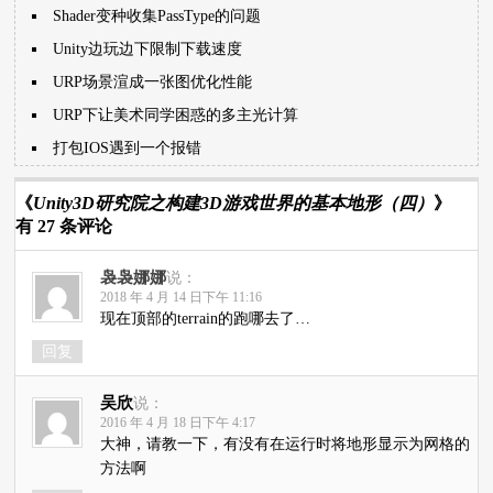
Shader变种收集PassType的问题
Unity边玩边下限制下载速度
URP场景渲成一张图优化性能
URP下让美术同学困惑的多主光计算
打包IOS遇到一个报错
《
Unity3D研究院之构建3D游戏世界的基本地形（四）
》
有 27 条评论
袅袅娜娜
说：
2018 年 4 月 14 日下午 11:16
现在顶部的terrain的跑哪去了…
回复
吴欣
说：
2016 年 4 月 18 日下午 4:17
大神，请教一下，有没有在运行时将地形显示为网格的
方法啊