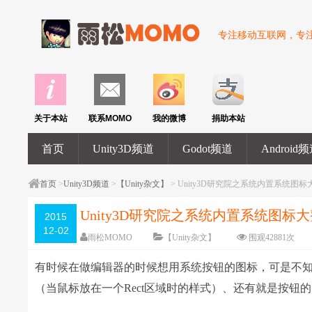
专注移动互联网，专注U
关于本站
联系MOMO
我的微博
捐助本站
首页
Unity3D频道
Godot频道
Android
首页
>
Unity3D频道
>
【Unity杂文】
> Unity3D研究院之系统内置系统图标
Unity3D研究院之系统内置系统图标
2015
12-02
雨松MOMO
【Unity杂文】
围观
42881
次
有时候在做编辑器的时候想用系统按钮的图标，可是不知道
（当鼠标放在一个Rect区域时的样式）、还有就是按钮