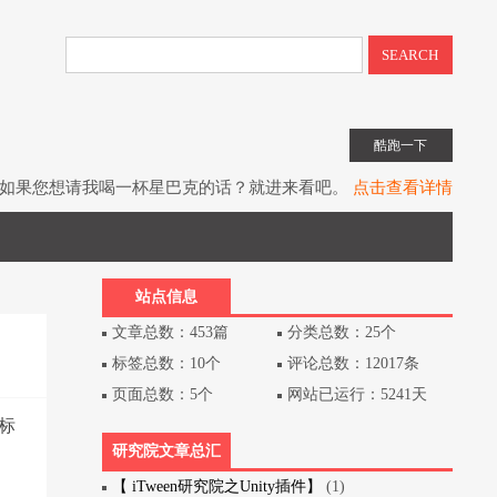
SEARCH
酷跑一下
如果您想请我喝一杯星巴克的话？就进来看吧。
点击查看详情
子书教程《UIToolkit下一代UI系统》全网上架。
点击查看详情
书《Unity3D游戏开发》（第3版）已经出版上架。
点击查看详情
站点信息
文章总数：453篇
分类总数：25个
标签总数：10个
评论总数：12017条
页面总数：5个
网站已运行：5241天
标
研究院文章总汇
【 iTween研究院之Unity插件】
(1)