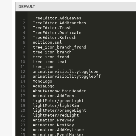
DEFAULT
1

TreeEditor.AddLeaves

2

TreeEditor.AddBranches

3

TreeEditor.Trash

4

TreeEditor.Duplicate

5

TreeEditor.Refresh

6

editicon.sml

7

tree_icon_branch_frond

8

tree_icon_branch

9

tree_icon_frond

10

tree_icon_leaf

11

tree_icon

12

animationvisibilitytoggleon

13

animationvisibilitytoggleoff

14

MonoLogo

15

AgeiaLogo

16

AboutWindow.MainHeader

17

Animation.AddEvent

18

lightMeter/greenLight

19

lightMeter/lightRim

20

lightMeter/orangeLight

21

lightMeter/redLight

22

Animation.PrevKey

23

Animation.NextKey

24

Animation.AddKeyframe

25

Animation.EventMarker
