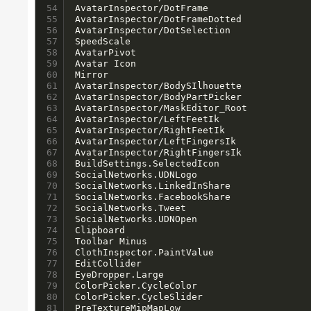
54

AvatarInspector/DotFrame

55

AvatarInspector/DotFrameDotted

56

AvatarInspector/DotSelection

57

SpeedScale

58

AvatarPivot

59

Avatar Icon

60

Mirror

61

AvatarInspector/BodySIlhouette

62

AvatarInspector/BodyPartPicker

63

AvatarInspector/MaskEditor_Root

64

AvatarInspector/LeftFeetIk

65

AvatarInspector/RightFeetIk

66

AvatarInspector/LeftFingersIk

67

AvatarInspector/RightFingersIk

68

BuildSettings.SelectedIcon

69

SocialNetworks.UDNLogo

70

SocialNetworks.LinkedInShare

71

SocialNetworks.FacebookShare

72

SocialNetworks.Tweet

73

SocialNetworks.UDNOpen

74

Clipboard

75

Toolbar Minus

76

ClothInspector.PaintValue

77

EditCollider

78

EyeDropper.Large

79

ColorPicker.CycleColor

80

ColorPicker.CycleSlider

81

PreTextureMipMapLow
