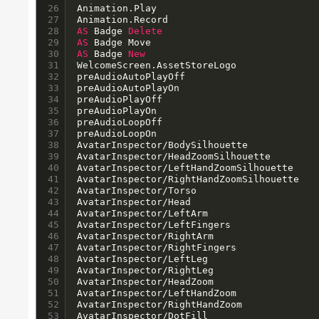
26

Animation.Play

27

28

AS
 Badge 
Delete
29

AS
30

AS
 Badge 
New
31

WelcomeScreen.AssetStoreLogo

32

preAudioAutoPlayOff

33

preAudioAutoPlayOn

34

preAudioPlayOff

35

preAudioPlayOn

36

preAudioLoopOff

37

preAudioLoopOn

38

AvatarInspector/BodySilhouette

39

AvatarInspector/HeadZoomSilhouette

40

AvatarInspector/LeftHandZoomSilhouette

41

AvatarInspector/RightHandZoomSilhouette

42

AvatarInspector/Torso

43

AvatarInspector/Head

44

AvatarInspector/LeftArm

45

AvatarInspector/LeftFingers

46

AvatarInspector/RightArm

47

AvatarInspector/RightFingers

48

AvatarInspector/LeftLeg

49

AvatarInspector/RightLeg

50

AvatarInspector/HeadZoom

51

AvatarInspector/LeftHandZoom

52

AvatarInspector/RightHandZoom

53

AvatarInspector/DotFill
