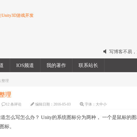
nity3D游戏开发
写博客不易，
2022我的电
频道
IOS频道
我的著作
联系站长
2023我的新
大整理
大整理
12 条评论
编辑日期：
2016-05-03
字体：
大
中
小
怎么写怎么办？ Unity的系统图标分为两种， 一个是鼠标的图
的图标。