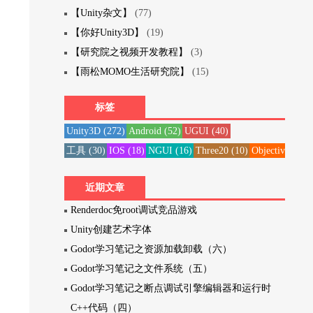
【Unity杂文】
(77)
【你好Unity3D】
(19)
【研究院之视频开发教程】
(3)
【雨松MOMO生活研究院】
(15)
标签
Unity3D
(272)
Android
(52)
UGUI
(40)
工具
(30)
IOS
(18)
NGUI
(16)
Three20
(10)
Objective-C
(1
近期文章
Renderdoc免root调试竞品游戏
Unity创建艺术字体
Godot学习笔记之资源加载卸载（六）
Godot学习笔记之文件系统（五）
Godot学习笔记之断点调试引擎编辑器和运行时
C++代码（四）