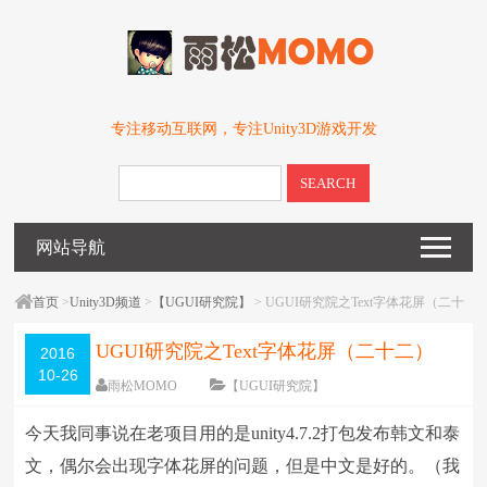
专注移动互联网，专注Unity3D游戏开发
SEARCH
网站导航
首页
>
Unity3D频道
>
【UGUI研究院】
> UGUI研究院之Text字体花屏（二十
二）
UGUI研究院之Text字体花屏（二十二）
2016
10-26
雨松MOMO
【UGUI研究院】
围观
37122
次
10 条评论
今天我同事说在老项目用的是unity4.7.2打包发布韩文和泰
编辑日期：
2016-10-26
字体：
大
中
小
文，偶尔会出现字体花屏的问题，但是中文是好的。（我