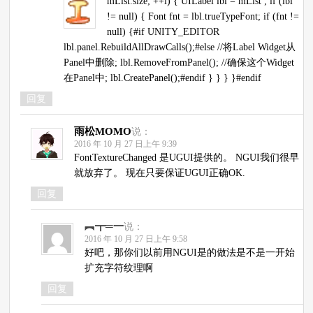
mList.size; ++i) { UILabel lbl = mList
; if (lbl
!= null) { Font fnt = lbl.trueTypeFont; if (fnt !=
null) {#if UNITY_EDITOR
lbl.panel.RebuildAllDrawCalls();#else //将Label Widget从
Panel中删除; lbl.RemoveFromPanel(); //确保这个Widget
在Panel中; lbl.CreatePanel();#endif } } } }#endif
回复
雨松MOMO
说：
2016 年 10 月 27 日上午 9:39
FontTextureChanged 是UGUI提供的。 NGUI我们很早
就放弃了。 现在只要保证UGUI正确OK.
回复
︻┳═一
说：
2016 年 10 月 27 日上午 9:58
好吧，那你们以前用NGUI是的做法是不是一开始
扩充字符纹理啊
回复