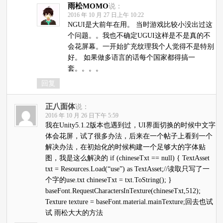
雨松MOMO
说：
2016 年 10 月 27 日上午 10:22
NGUI是大前年在用。 当时游戏比较小没出过这
个问题。。我也不确定UGUI这样是不是真的不
会花屏幕。一开始扩充纹理我个人觉得不是特别
好。 如果做多语言的话每个国家都得搞一
套。。。。
回复
正八面体
说：
2016 年 10 月 26 日下午 5:59
我在Unity5.1.2版本也遇到过，UI界面切换的时候中文字
体会花屏，试了很多办法，后来在一个帖子上看到一个
解决办法，在初始化的时候构建一个足够大的字体贴
图，我是这么解决的 if (chineseTxt == null) { TextAsset
txt = Resources.Load(“use”) as TextAsset;//读取只写了一
个字的use.txt chineseTxt = txt.ToString(); }
baseFont.RequestCharactersInTexture(chineseTxt,512);
Texture texture = baseFont.material.mainTexture;回去也试
试 雨松大大的方法