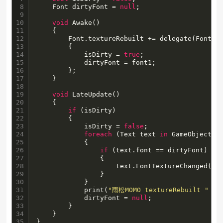
8

    Font dirtyFont = 
null
;

9

10

void
 Awake()

11

    {

12

        Font.textureRebuilt += delegate(Font fo
13

        {

14

            isDirty = 
true
;

15

            dirtyFont = font1;

16

        };

17

    }

18

19

void
 LateUpdate()

20

    {

21

if
 (isDirty)

22

        {

23

            isDirty = 
false
;

24

foreach
 (Text text 
in
 GameObject.Fi
25

            {

26

if
 (text.font == dirtyFont)

27

                {

28

                    text.FontTextureChanged();

29

                }

30

            }

31

            print(
"雨松MOMO textureRebuilt "
 + 
32

            dirtyFont = 
null
;

33

        }

34

    }

35
