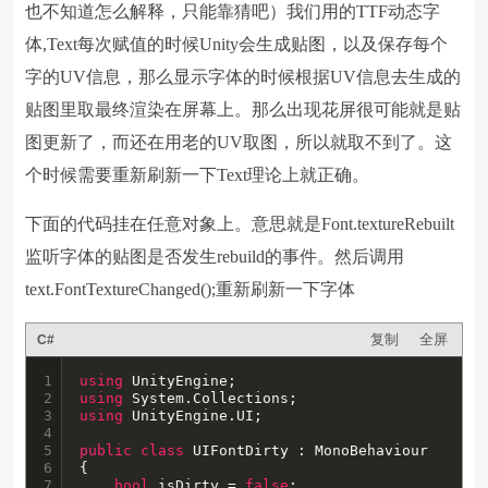
也不知道怎么解释，只能靠猜吧）我们用的TTF动态字
体,Text每次赋值的时候Unity会生成贴图，以及保存每个
字的UV信息，那么显示字体的时候根据UV信息去生成的
贴图里取最终渲染在屏幕上。那么出现花屏很可能就是贴
图更新了，而还在用老的UV取图，所以就取不到了。这
个时候需要重新刷新一下Text理论上就正确。
下面的代码挂在任意对象上。意思就是Font.textureRebuilt
监听字体的贴图是否发生rebuild的事件。然后调用
text.FontTextureChanged();重新刷新一下字体
复制
全屏
C#
1

using
2

using
3

using
 UnityEngine.UI;

4

5

public
class
 UIFontDirty : MonoBehaviour

6

{

7

bool
 isDirty = 
false
;
