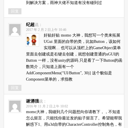
到解决方案，雨神大佬不知道有没有碰到过
回复
纪超
说：
2017 年 2 月 2 日上午 10:46
好贴好贴
momo 大神，我想写一个类来拓展
UGui 里面的自带的类，比如Button，该如何
实现啊… 也可以从顶栏上的GameObject菜单
里面去创建或是右键去创建，就想创建普通的uGUI的
Button 一样，没有unity的源码 只是看了一下Button的函
数简介，只知道上面有一个
AddComponentMenu(“UI/Button”, 30)] 这个貌似是
Component菜单的，求指教
回复
谢湧强
说：
2016 年 11 月 2 日上午 10:02
momo大神，我碰到几个问题想向你请教下，，不知道
怎么留言，只能找你最近发的贴子留言了。希望能帮我
解惑下1、用u3d自带的CharacterController控制角色，有