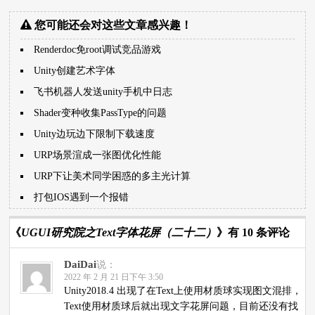
您可能还会对这些文章感兴趣！
Renderdoc免root调试竞品游戏
Unity创建艺术字体
飞书机器人发送unity手机中日志
Shader变种收集PassType的问题
Unity边玩边下限制下载速度
URP场景渲成一张图优化性能
URP下让美术同学困惑的多主光计算
打包IOS遇到一个报错
《
UGUI研究院之Text字体花屏（二十二）
》有 10 条评论
DaiDai
说：
2022 年 2 月 21 日下午 3:50
Unity2018.4 出现了在Text上使用材质球实现图文混排，
Text使用材质球后就出现文字花屏问题，目前还没有找