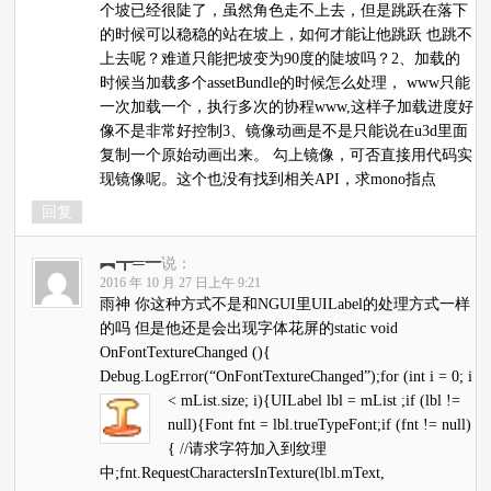
个坡已经很陡了，虽然角色走不上去，但是跳跃在落下
的时候可以稳稳的站在坡上，如何才能让他跳跃 也跳不
上去呢？难道只能把坡变为90度的陡坡吗？2、加载的
时候当加载多个assetBundle的时候怎么处理， www只能
一次加载一个，执行多次的协程www,这样子加载进度好
像不是非常好控制3、镜像动画是不是只能说在u3d里面
复制一个原始动画出来。 勾上镜像，可否直接用代码实
现镜像呢。这个也没有找到相关API，求mono指点
回复
︻┳═一
说：
2016 年 10 月 27 日上午 9:21
雨神 你这种方式不是和NGUI里UILabel的处理方式一样
的吗 但是他还是会出现字体花屏的static void
OnFontTextureChanged (){
Debug.LogError(“OnFontTextureChanged”);for (int i = 0; i
< mList.size; i){UILabel lbl = mList
;if (lbl !=
null){Font fnt = lbl.trueTypeFont;if (fnt != null)
{ //请求字符加入到纹理
中;fnt.RequestCharactersInTexture(lbl.mText,