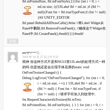
lbl.mPrintedSize, lbl.mFontStyle);}}}for (int i = 0; i <
mList.size; i){UILabel lbl = mList
;if (lbl !=
null){Font fnt = lbl.trueTypeFont;if (fnt != null)
{#if UNITY_EDITOR
lbl.panel.RebuildAllDrawCalls();#else //将Label Widget从
Panel中删除;lbl.RemoveFromPanel(); //确保这个Widget在
Panel中;lbl.CreatePanel();#endif}}}}#endif
回复
︻┳═一
说：
2016 年 10 月 27 日上午 9:21
雨神 你这种方式不是和NGUI里UILabel的处理方式一样
的吗 但是他还是会出现字体花屏的static void
OnFontTextureChanged () {
Debug.LogError(“OnFontTextureChanged”); for (int i = 0;
i < mList.size; ++i) { UILabel lbl = mList
; if
(lbl != null) { Font fnt = lbl.trueTypeFont; if
(fnt != null) { //请求字符加入到纹理中;
fnt.RequestCharactersInTexture(lbl.mText,
lbl.mPrintedSize, lbl.mFontStyle); } } } for (int i = 0; i <