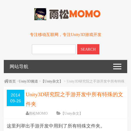
专注移动互联网，专注Unity3D游戏开发
SEARCH
网站导航
首页
>
Unity3D频道
>
【Unity杂文】
> Unity3D研究院之手游开发中所有特殊
的文件夹
Unity3D研究院之手游开发中所有特殊的文
2014
09-26
件夹
雨松MOMO
【Unity杂文】
围观
187205
次
46 条评论
这里列举出手游开发中用到了所有特殊文件夹。
编辑日期：
2016-05-03
字体：
大
中
小