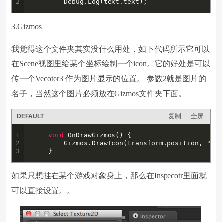
2
		Debug.Log(text.text);
3.Gizmos
我觉得这个文件夹其实没什么用处，如下代码所示它可以
在Scene视图里给某个坐标绘制一个icon。它的好处是可以
传一个Vecotor3 作为图片显示的位置。 参数2就是图片的
名子，当然这个图片必须放在Gizmos文件夹下面。
复制
全屏
DEFAULT
1

void
 OnDrawGizmos() {

2

        Gizmos.DrawIcon(transform.position, 
"0.
3
    }
如果只想挂在某个游戏对象身上，那么在Inspecotr里面就
可以直接设置。。