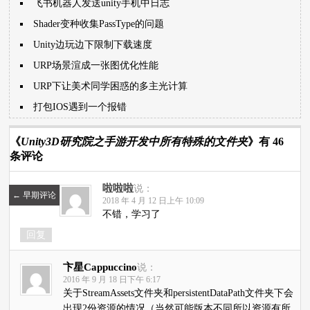
飞书机器人发送unity手机中日志
Shader变种收集PassType的问题
Unity边玩边下限制下载速度
URP场景渲成一张图优化性能
URP下让美术同学困惑的多主光计算
打包IOS遇到一个报错
《
Unity3D研究院之手游开发中所有特殊的文件夹
》有 46
条评论
啦啦啦
说：
←
早期评论
2018 年 4 月 12 日上午 10:09
不错，学习了
回复
卞星Cappuccino
说：
2016 年 9 月 18 日下午 6:17
关于StreamAssets文件夹和persistentDataPath文件夹下会
出现2份资源的情况（当然可能版本不同所以资源有所