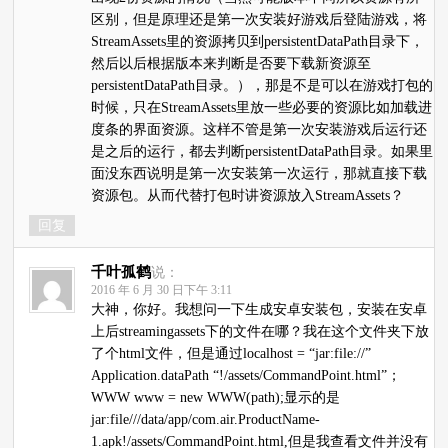
区别，但是原理还是第一次安装好游戏后登陆游戏，将
StreamAssets里的资源拷贝到persistentDataPath目录下，
然后以后根据版本来判断是否要下载新资源至
persistentDataPath目录。），那是不是可以在游戏打包的
时候，只在StreamAssets里放一些必要的资源比如加载进
度条的界面资源。这样不管是第一次安装游戏后运行还
是之后的运行，都去判断persistentDataPath目录。如果里
面没东西说明是第一次安装第一次运行，那就直接下载
资源包。从而代替打包时讲资源放入StreamAssets？
回复
千叶孤鹤
说：
2016 年 6 月 30 日下午 3:11
大神，你好。我想问一下生成安卓安装包，安装在安卓
上后streamingassets下的文件在哪？我在这个文件夹下放
了个html文件，但是通过localhost = “jar:file://”
Application.dataPath “!/assets/CommandPoint.html”；
WWW www = new WWW(path);显示的是
jar:file///data/app/com.air.ProductName-
1.apk!/assets/CommandPoint.html,但是我查看文件并没有