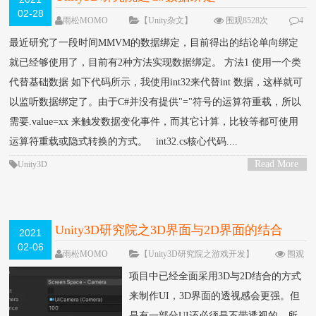
02-28
雨松MOMO
【Unity杂文】
围观8528次
4
条评论
最近研究了一段时间MMVM的数据绑定，目前得出的结论单向绑定
就已经够使用了，目前有2种方法实现数据绑定。 方法1 使用一个类
代替基础数据 如下代码所示，我使用int32来代替int 数据，这样就可
以监听数据绑定了。由于C#并没有提供"="符号的运算符重载，所以
需要.value=xx 来触发数据变化事件，而其它计算，比较等都可使用
运算符重载或隐式转换的方式。 int32.cs核心代码....
Read More
Unity3D
>
Unity3D研究院之3D界面与2D界面的结合
2021
02-06
（一百二十四）
雨松MOMO
【Unity3D研究院之游戏开发】
围观
11998次
2 条评论
项目中已经全面采用3D与2D结合的方式
来制作UI，3D界面的透视感会更强。但
是有一部分UI还必须是不带透视的，所