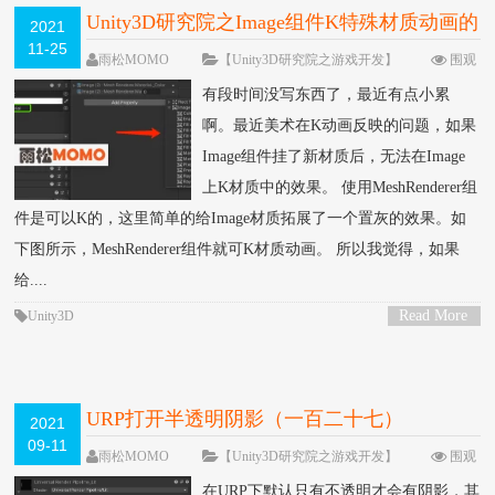
Unity3D研究院之Image组件K特殊材质动画的
2021
11-25
一种方法（一百二十八）
雨松MOMO
【Unity3D研究院之游戏开发】
围观
7545次
7 条评论
有段时间没写东西了，最近有点小累
啊。最近美术在K动画反映的问题，如果
Image组件挂了新材质后，无法在Image
上K材质中的效果。 使用MeshRenderer组
件是可以K的，这里简单的给Image材质拓展了一个置灰的效果。如
下图所示，MeshRenderer组件就可K材质动画。 所以我觉得，如果
给....
Read More
Unity3D
>
URP打开半透明阴影（一百二十七）
2021
09-11
雨松MOMO
【Unity3D研究院之游戏开发】
围观
5902次
2 条评论
在URP下默认只有不透明才会有阴影，其