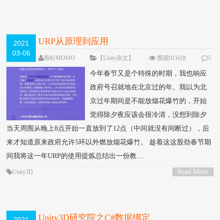
>
URP从原理到应用
2021
03-06
雨松MOMO
【Unity杂文】
围观9116次
5
条评论
今年春节又是个特殊的时期，我也响应
政府号召就地在北京过的年。我以为北
京过年期间是不能放烟花爆竹的，开始
觉得除夕夜应该会很冷清，没想到除夕
当天周围从晚上8点开始一直放到了12点（中间就没有间断过），后
来才知道原来政府允许5环以外燃放烟花爆竹。 趁着这这股劲春节期
间我将这一年URP的使用提炼总结出一份教....
Read More
Unity3D
>
Unity3D研究院之C#数据绑定
2021