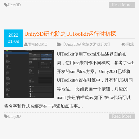
Read More
Unity3D
>
Unity3D研究院之UIToolkit运行时初探
2022
01-09
雨松MOMO
【Unity3D研究院之游戏开发】
围观
11959次
6 条评论
UIToolkit使用了uxml来描述界面的布
局，使用uss来制作不同样式，参考了web
开发的xml和css方案。Unity2021已经将
UIToolkit内置在引擎中，具有和UGUI同
等地位。 比如要画一个按钮，对应的
uxml 按钮的样式uss如下 在C#代码可以
将名字和样式名绑定在一起添加点击事....
Read More
Unity3D
>