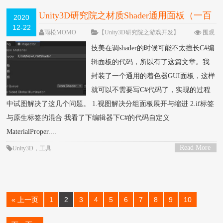
Unity3D研究院之材质Shader通用面板（一百
2020
12-22
二十一）
雨松MOMO
【Unity3D研究院之游戏开发】
围观
7528次
4 条评论
技美在调shader的时候可能不太擅长C#编
辑面板的代码，所以有了这篇文章。我
封装了一个通用的着色器GUI面板，这样
就可以不需要写C#代码了，实现的过程
中试图解决了这几个问题。 1.视图解决分组面板展开与缩进 2.if标签
与原生标签的混合 我看了下编辑器下C#的代码自定义
MaterialProper....
Read More
Unity3D
，
工具
>
« 上一页
1
2
3
4
5
6
7
8
9
10