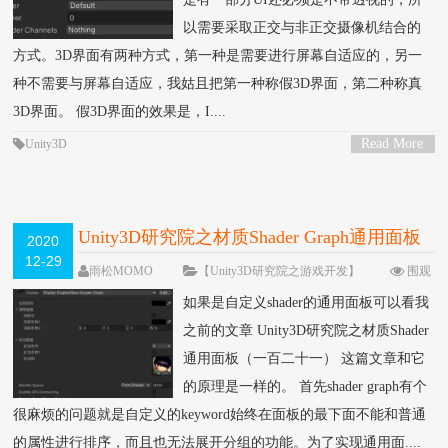
以需要采取正交与非正交摄像机结合的
方式。3D界面有两种方式，第一种是需要进行屏幕自适应的，另一
种不需要与屏幕自适应，我姑且把第一种称假3D界面，第二种称真
3D界面。 假3D界面的效果是，I....
Read More
Unity3D
>
Unity3D研究院之材质Shader Graph通用面板
2020
12-29
（一百二十三）
雨松MOMO
【Unity3D研究院之游戏开发】
围观
5895次
留下评论
如果是自定义shader的通用面板可以看我
之前的文章 Unity3D研究院之材质Shader
通用面板（一百二十一） 这篇文章和它
的原理是一样的。 首先shader graph有个
很麻烦的问题就是自定义的keyword始终在面板的最下面不能和普通
的属性进行排序，而且也无法展开分组的功能。为了实现通用面....