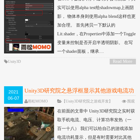
实可以使用alpha test给shadowmap上画阴
影， 物体本身则使用alpha blend这样也更
加合理。 首先拷贝一下默认的
Lit.shader，在Properties中添加一个Toggle
变量来控制是否开启半透明阴影。 在写
一个shader面板，继承....
Read More
Unity3D
>
Unity3D研究院之悬浮框显示其他游戏电流功
2021
06-07
耗（一百二十六）
雨松MOMO
【Unity3D研究院之游戏开发】
围观
7719次
2 条评论
在前面的文章中 Unity3D研究院之实时获
取手机电流、电压、计算功率发热（一
百一十八） 我们可以给自己的游戏添加
电流功耗显示，但是有时需要对比其他