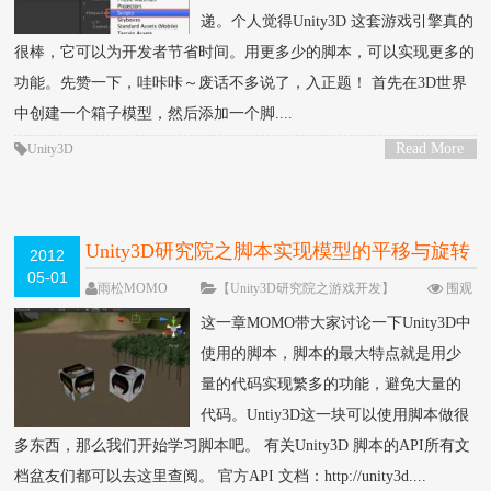
递。个人觉得Unity3D 这套游戏引擎真的
很棒，它可以为开发者节省时间。用更多少的脚本，可以实现更多的
功能。先赞一下，哇咔咔～废话不多说了，入正题！ 首先在3D世界
中创建一个箱子模型，然后添加一个脚....
Read More
Unity3D
>
Unity3D研究院之脚本实现模型的平移与旋转
2012
05-01
（六）
雨松MOMO
【Unity3D研究院之游戏开发】
围观
171523次
43 条评论
这一章MOMO带大家讨论一下Unity3D中
使用的脚本，脚本的最大特点就是用少
量的代码实现繁多的功能，避免大量的
代码。Untiy3D这一块可以使用脚本做很
多东西，那么我们开始学习脚本吧。 有关Unity3D 脚本的API所有文
档盆友们都可以去这里查阅。 官方API 文档：http://unity3d....