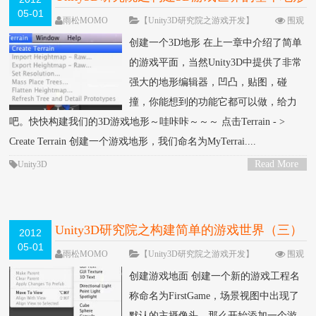
05-01
（四）
雨松MOMO
【Unity3D研究院之游戏开发】
围观
93949次
27 条评论
创建一个3D地形 在上一章中介绍了简单
的游戏平面，当然Unity3D中提供了非常
强大的地形编辑器，凹凸，贴图，碰
撞，你能想到的功能它都可以做，给力
吧。快快构建我们的3D游戏地形～哇咔咔～～～ 点击Terrain - >
Create Terrain 创建一个游戏地形，我们命名为MyTerrai....
Read More
Unity3D
>
Unity3D研究院之构建简单的游戏世界（三）
2012
05-01
雨松MOMO
【Unity3D研究院之游戏开发】
围观
45853次
10 条评论
创建游戏地面 创建一个新的游戏工程名
称命名为FirstGame，场景视图中出现了
默认的主摄像头，那么开始添加一个游