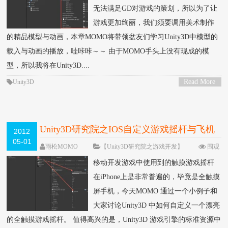
无法满足GD对游戏的策划，所以为了让
游戏更加绚丽，我们须要调用美术制作
的精品模型与动画，本章MOMO将带领盆友们学习Unity3D中模型的
载入与动画的播放，哇咔咔～～ 由于MOMO手头上没有现成的模
型，所以我将在Unity3D....
Read More
Unity3D
>
Unity3D研究院之IOS自定义游戏摇杆与飞机
2012
05-01
平滑的移动（十一）
雨松MOMO
【Unity3D研究院之游戏开发】
围观
42295次
25 条评论
移动开发游戏中使用到的触摸游戏摇杆
在iPhone上是非常普遍的，毕竟是全触摸
屏手机，今天MOMO 通过一个小例子和
大家讨论Unity3D 中如何自定义一个漂亮
的全触摸游戏摇杆。 值得高兴的是，Unity3D 游戏引擎的标准资源中