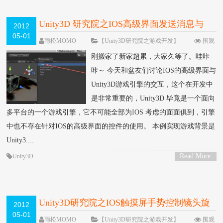
Unity3D 研究院之IOS高级界面发送消息与
2012
05-01
Unity3D消息的接收（九）
雨松MOMO
【Unity3D研究院之游戏开发】
围观
86464次
89 条评论
刚搬家了新家超累，大家久等了。哇咔
咔～ 今天和盆友们讨论IOS的高级界面与
Unity3D游戏引擎的交互，这个在开发中
是非常重要的，Unity3D 毕竟是一个面向
多平台的一个游戏引擎，它不可能全部为IOS 考虑的面面俱到，引擎
中也不存在针对IOS的高级界面的控件的使用。 本例实现游戏背景是
Unity3....
Read More
Unity3D
>
Unity3D研究院之IOS触摸屏手势控制镜头旋
2012
05-01
转与缩放（八）
雨松MOMO
【Unity3D研究院之游戏开发】
围观