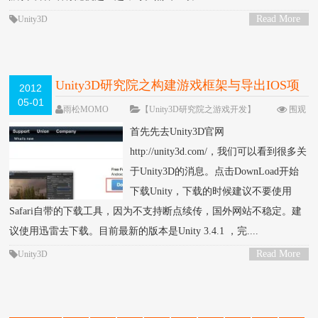
Read More
Unity3D
>
Unity3D研究院之构建游戏框架与导出IOS项
2012
05-01
目（一）
雨松MOMO
【Unity3D研究院之游戏开发】
围观
160360次
46 条评论
首先先去Unity3D官网
http://unity3d.com/，我们可以看到很多关
于Unity3D的消息。点击DownLoad开始
下载Unity，下载的时候建议不要使用
Safari自带的下载工具，因为不支持断点续传，国外网站不稳定。建
议使用迅雷去下载。目前最新的版本是Unity 3.4.1 ，完....
Read More
Unity3D
>