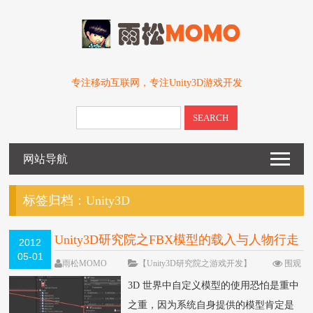
专注移动互联网，专注Unity3D游戏开发
SEARCH
网站导航
标签归档：
Unity3D
Unity3D研究院之FBX模型的载入与人物行走
2012
05-01
动画的播放（十二）
雨松MOMO
【Unity3D研究院之游戏开发】
围观
189544次
19 条评论
3D 世界中自定义模型的使用恐怕是重中
之重，因为系统自身提供的模型肯定是