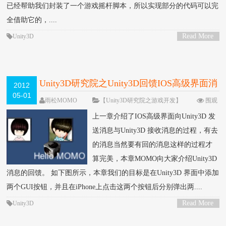
已经帮助我们封装了一个游戏摇杆脚本，所以实现部分的代码可以完
全借助它的，....
Read More
Unity3D
>
Unity3D研究院之Unity3D回馈IOS高级界面消
2012
05-01
息（十）
雨松MOMO
【Unity3D研究院之游戏开发】
围观
67506次
52 条评论
上一章介绍了IOS高级界面向Unity3D 发
送消息与Unity3D 接收消息的过程，有去
的消息当然要有回的消息这样的过程才
算完美，本章MOMO向大家介绍Unity3D
消息的回馈。 如下图所示，本章我们的目标是在Unity3D 界面中添加
两个GUI按钮，并且在iPhone上点击这两个按钮后分别弹出两....
Read More
Unity3D
>