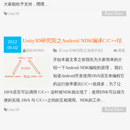
大家能给予支持，嘿嘿....
Read More
Unity3D
>
Unity3D研究院之Android NDK编译C/C++结
2012
06-02
合Unity实现本地数据共享（二十八）
雨松MOMO
【Unity3D研究院之游戏开发】
围观
88861次
76 条评论
开始本篇文章之前我先为大家简单的介
绍一下Android NDK编程的原理， 我们
知道Android开发使用JAVA语言来编程它
的运行效率要比C/C++低很多，为了让
JAVA语言可以调用 C/C++ 这时候NDK就出现了，使用DNK可以很方
便的实现 JAVA 与 C/C++之间的互相调用。NDK的工作....
Read More
Unity3D
>