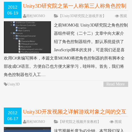
Unity3D研究院之第一人称第三人称角色控制
2012
06-19
组件修改C#版本（二十九）
雨松MOMO
【Unity3D研究院之游戏开发】
围观
79708次
30 条评论
之前MOMO在 Unity3D研究院之角色控制
器组件研究（二十二）文章中向大家介
绍了角色控制器组件。默认系统提供了
JavaScript脚本的支持，可是我们还是喜
欢用C#来编写脚本，本篇文章MOMO将把角色控制器的所有脚本全
部改成C#语言。方便自己也方便大家学习，哇咔咔。首先，我们将
角色控制器包引入工....
Read More
Unity3D
>
Unity3D开发视频之详解游戏对象之间的交互
2012
06-17
（三）
雨松MOMO
【研究院之视频开发教程】
围观
27462次
44 条评论
这节视频长度为45分钟。本节我们深入