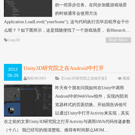
的一些异步任务。在同步加载游戏场景
的时候通常会使用方法
Application.LoadLevel("yourScene"); 这句代码执行完毕后程序会干什
么呢？？如下图所示，这是我随便找了一个游戏场景， 在Hierarch....
Read More
Unity3D
>
Unity3D研究院之在Android中打开
2012
06-26
WebView（三十）
雨松MOMO
【Unity3D研究院之游戏开发】
围观
92632次
50 条评论
昨天有个朋友问我如何在Unity中调用
Android中的WebView组件，实现内部浏
览器样式的页面切换。开始我告诉他可
以通过Unity中打开Activity来实现，其实
在之前的文章Unity3D研究院之打开Activity与调用JAVA代码传递参数
（十八） 我已经写的很清楚啦。难得有时间那么MOM....