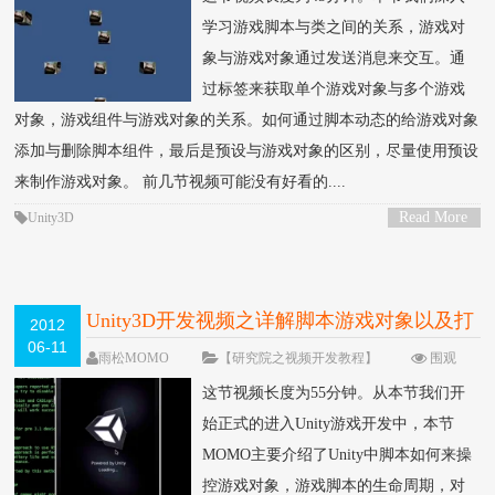
学习游戏脚本与类之间的关系，游戏对
象与游戏对象通过发送消息来交互。通
过标签来获取单个游戏对象与多个游戏
对象，游戏组件与游戏对象的关系。如何通过脚本动态的给游戏对象
添加与删除脚本组件，最后是预设与游戏对象的区别，尽量使用预设
来制作游戏对象。 前几节视频可能没有好看的....
Read More
Unity3D
>
Unity3D开发视频之详解脚本游戏对象以及打
2012
06-11
包发布（二）
雨松MOMO
【研究院之视频开发教程】
围观
25822次
22 条评论
这节视频长度为55分钟。从本节我们开
始正式的进入Unity游戏开发中，本节
MOMO主要介绍了Unity中脚本如何来操
控游戏对象，游戏脚本的生命周期，对