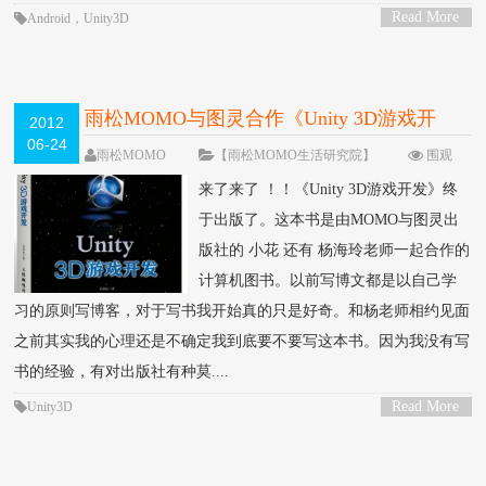
Read More
Android
，
Unity3D
>
雨松MOMO与图灵合作《Unity 3D游戏开
2012
06-24
发》终于出版了
雨松MOMO
【雨松MOMO生活研究院】
围观
173484次
236 条评论
来了来了 ！！《Unity 3D游戏开发》终
于出版了。这本书是由MOMO与图灵出
版社的 小花 还有 杨海玲老师一起合作的
计算机图书。以前写博文都是以自己学
习的原则写博客，对于写书我开始真的只是好奇。和杨老师相约见面
之前其实我的心理还是不确定我到底要不要写这本书。因为我没有写
书的经验，有对出版社有种莫....
Read More
Unity3D
>