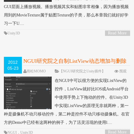
GUI层面上播放视频。播放视频其实和贴图非常相像，因为播放视频
用到的MovieTexture属于贴图Texture的子类，那么本章我们就好好学
习一下U....
Read More
Unity3D
>
NGUI研究院之自制ListView动态增加与删除
2012
05-23
（三）
雨松MOMO
【NGUI研究院之Unity插件】
围观
94014次
90 条评论
在NGUI中可以很方便的实现ListView的
控件，ListView就好比IOS或Android平台
中使用手势上下拖动的控件。在Unity3D
中实现ListView的原理无非就两种，第一
种是摄像机不动只移动控件，第二种是控件不动只移动摄像机。在官
方的Demo中已经有这两种的例子，为了活灵活现的使用l....
Read More
NGUI
，
Unity3D