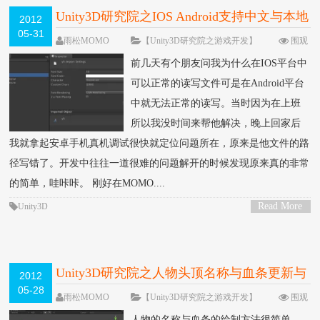
Unity3D研究院之IOS Android支持中文与本地
2012
05-31
文件的读取写入（二十七）
雨松MOMO
【Unity3D研究院之游戏开发】
围观
164980次
83 条评论
前几天有个朋友问我为什么在IOS平台中
可以正常的读写文件可是在Android平台
中就无法正常的读写。当时因为在上班
所以我没时间来帮他解决，晚上回家后
我就拿起安卓手机真机调试很快就定位问题所在，原来是他文件的路
径写错了。开发中往往一道很难的问题解开的时候发现原来真的非常
的简单，哇咔咔。 刚好在MOMO....
Read More
Unity3D
>
Unity3D研究院之人物头顶名称与血条更新与
2012
05-28
绘制（二十六）
雨松MOMO
【Unity3D研究院之游戏开发】
围观
148481次
70 条评论
人物的名称与血条的绘制方法很简单，