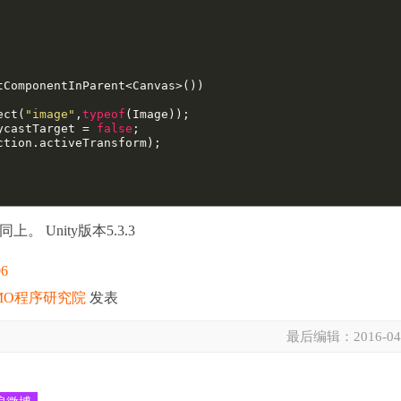
tComponentInParent<Canvas>())

ect(
"image"
,
typeof
(Image));

aycastTarget = 
false
;

上。 Unity版本5.3.3
06
MO程序研究院
发表
最后编辑：
2016-04