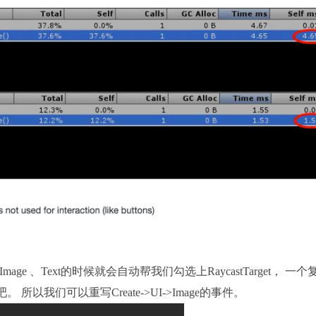
->Image 、Text的时候就会自动帮我们勾选上RaycastTarget， 一个
 所以我们可以重写Create->UI->Image的事件。