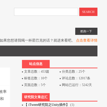
SEARCH
酷跑一下
如果您想请我喝一杯星巴克的话？就进来看吧。
点击查看详情
子书教程《UIToolkit下一代UI系统》全网上架。
点击查看详情
书《Unity3D游戏开发》（第3版）已经出版上架。
点击查看详情
站点信息
文章总数：453篇
分类总数：25个
标签总数：10个
评论总数：12017条
页面总数：5个
网站已运行：5242天
省效率
研究院文章总汇
e和
【 iTween研究院之Unity插件】
(1)