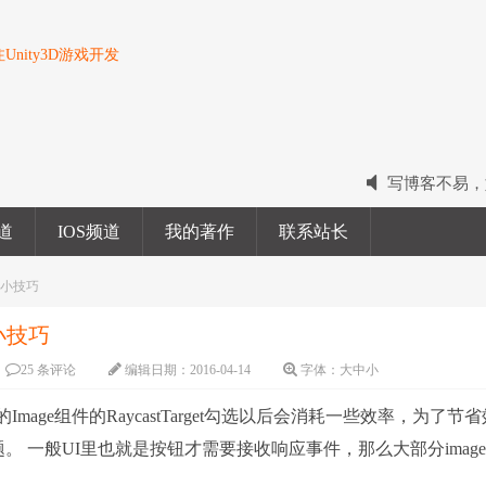
nity3D游戏开发
写博客不易，
2022我的电
频道
IOS频道
我的著作
联系站长
2023我的新
率小技巧
小技巧
25 条评论
编辑日期：
2016-04-14
字体：
大
中
小
ge组件的RaycastTarget勾选以后会消耗一些效率，为了节
题。 一般UI里也就是按钮才需要接收响应事件，那么大部分imag