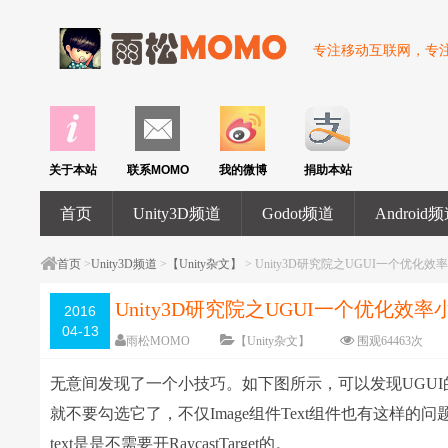
专注移动互联网，专注U
关于本站
联系MOMO
我的微博
捐助本站
首页
Unity3D频道
Godot频道
Android
首页
>
Unity3D频道
>
【Unity杂文】
> Unity3D研究院之UGUI一个优化效
Unity3D研究院之UGUI一个优化效率
2016
04-13
雨松MOMO
【Unity杂文】
围观
64463
次
无意间发现了一个小技巧。如下图所示，可以发现UGUI的Ima
就不要勾选它了，不仅Image组件Text组件也有这样的问
text是是不需要开RaycastTarget的。