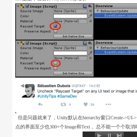
但是问题就来了，Unity默认在hierarchy窗口Create->UI
点的界面至少也300+个Image和Text， 总不能一个个取消吧。