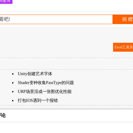
浪微博
看吧!
捐 赠
Excel工
Unity创建艺术字体
Shader变种收集PassType的问题
URP场景渲成一张图优化性能
打包IOS遇到一个报错
评论