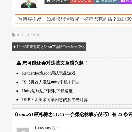
站内专栏
QQ交谈
腾讯微博
新
写博客不易，如果您想请我喝一杯星巴克的话？就进来
UGUI
，
Unity3D
Unity3D研究院之Editor下监听Transform变化
您可能还会对这些文章感兴趣！
Renderdoc免root调试竞品游戏
飞书机器人发送unity手机中日志
Unity边玩边下限制下载速度
URP下让美术同学困惑的多主光计算
《
Unity3D研究院之UGUI一个优化效率小技巧
》有 25 条
Leovany
说：