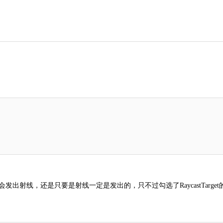
上点击才会发出射线，还是只要是射线一定是发出的，只不过勾选了RaycastTarget