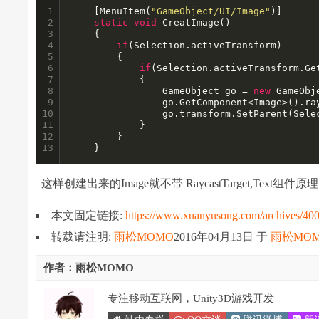
1

	[MenuItem(
"GameObject/UI/Image"
)]

2

static
void
 CreatImage()

3

	{

4

if
(Selection.activeTransform)

5

		{

6

if
(Selection.activeTransform.Ge
7

			{

8

				GameObject go = 
new
 GameObj
9

				go.GetComponent<Image>().r
10

				go.transform.SetParent(Selection.activeTransform);

11

			}

12

		}

13
	}
这样创建出来的Image就不带 RaycastTarget,Text组件原理同
本文固定链接:
https://www.xuanyusong.com/archives/40
转载请注明:
雨松MOMO
2016年04月13日
于
雨松MO
作者：雨松MOMO
专注移动互联网，Unity3D游戏开发