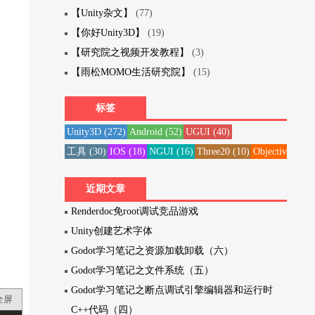
【Unity杂文】
(77)
【你好Unity3D】
(19)
【研究院之视频开发教程】
(3)
【雨松MOMO生活研究院】
(15)
标签
Unity3D
(272)
Android
(52)
UGUI
(40)
工具
(30)
IOS
(18)
NGUI
(16)
Three20
(10)
Objective-C
(1
近期文章
Renderdoc免root调试竞品游戏
Unity创建艺术字体
Godot学习笔记之资源加载卸载（六）
Godot学习笔记之文件系统（五）
Godot学习笔记之断点调试引擎编辑器和运行时
全屏
C++代码（四）