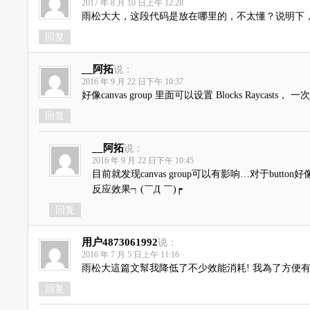
2017 年 8 月 10 日上午 12:28
雨松大大，这段代码是放在哪里的，不太懂？说明下
回复
__阿拓
说：
2016 年 9 月 22 日下午 10:37
好像canvas group 里面可以设置 Blocks Raycast
回复
__阿拓
说：
2016 年 9 月 22 日下午 10:45
目前就发现canvas group可以有影响…对于button好像
反应效果┑(￣Д ￣)┍
回复
用户4873061992
说：
2016 年 7 月 5 日上午 11:16
雨松大這篇文幫我降低了不少效能消耗! 我為了方便有進
回复