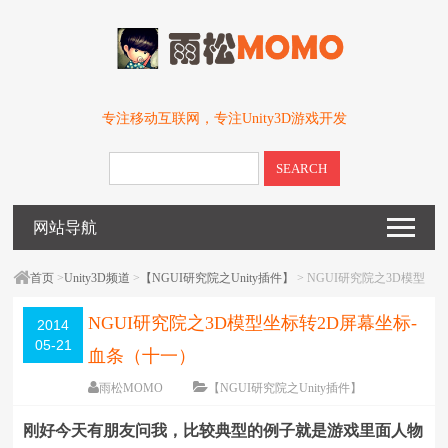
专注移动互联网，专注Unity3D游戏开发
SEARCH
网站导航
首页
>
Unity3D频道
>
【NGUI研究院之Unity插件】
> NGUI研究院之3D模型
坐标转2D屏幕坐标-血条（十一）
NGUI研究院之3D模型坐标转2D屏幕坐标-
2014
05-21
血条（十一）
雨松MOMO
【NGUI研究院之Unity插件】
围观
72478
次
50 条评论
刚好今天有朋友问我，比较典型的例子就是游戏里面人物
编辑日期：
2014-05-21
字体：
大
中
小