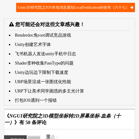
Unity3D研究院之IOS本地消息通知LocalNotification的使用（六十七）
您可能还会对这些文章感兴趣！
Renderdoc免root调试竞品游戏
Unity创建艺术字体
飞书机器人发送unity手机中日志
Shader变种收集PassType的问题
Unity边玩边下限制下载速度
URP场景渲成一张图优化性能
URP下让美术同学困惑的多主光计算
打包IOS遇到一个报错
《
NGUI研究院之3D模型坐标转2D屏幕坐标-血条（十
一）
》有 50 条评论
里
说：