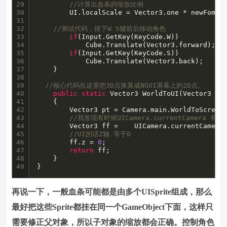
29

//计算出血条的缩放比例 
30

		UI.localScale = Vector3.one * newFomat;

31

32

//测试代码，按下W S键前后移动角色
33

if
(Input.GetKey(KeyCode.W))

34

			Cube.Translate(Vector3.forward);

35

if
(Input.GetKey(KeyCode.S))

36

			Cube.Translate(Vector3.back);

37

	}

38

39

//核心代码在这里把3D点换算成NGUI屏幕上的2D点。
40

public
static
 Vector3 WorldToUI(Vector3 poi
41

	{

42

		Vector3 pt = Camera.main.WorldToScreenPoint(point);

43

//我发现有时候UICamera.currentCamera 
44

		Vector3 ff = 	UICamera.currentCamera.ScreenToWorldPoint(pt);

45

//UI的话Z轴 等于0 
46

		ff.z = 
0
;

47

return
 ff;

48

	}

49
}
再说一下，一般血条可能都是由多个UISprite组成，那么
最好把这些Sprite都挂在同一个GameObject下面，这样只
需要修正父对象，所以子对象的缩放都会正确。控制角色