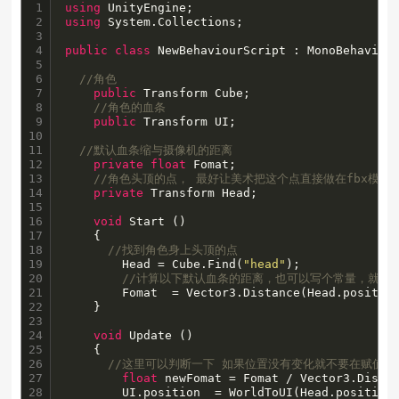
1

using
2

using
 System.Collections;

3

4

public
class
 NewBehaviourScript : MonoBehaviour
5

6

//角色
7

public
 Transform Cube;

8

//角色的血条
9

public
 Transform UI;

10

11

//默认血条缩与摄像机的距离
12

private
float
 Fomat;

13

//角色头顶的点， 最好让美术把这个点直接做在fbx模型
14

private
 Transform Head;

15

16

void
 Start () 

17

	{

18

//找到角色身上头顶的点
19

		Head = Cube.Find(
"head"
);

20

//计算以下默认血条的距离，也可以写个常量，就是
21

		Fomat  = Vector3.Distance(Head.position,Camera.main.transform.position);

22

	}

23

24

void
 Update () 

25

	{

26

//这里可以判断一下 如果位置没有变化就不要在赋值了
27

float
 newFomat = Fomat / Vector3.Distan
28

		UI.position  = WorldToUI(Head.position);
