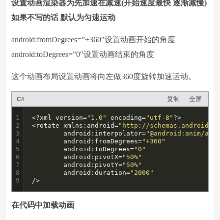
设置动画渲染器为先加速在减速(开始速度最快 逐渐减慢)
如果不写的话 默认为匀速运动
android:fromDegrees=”+360″设置动画开始的角度
android:toDegrees=”0″设置动画结束的角度
这个动画布局设置动画将向左做360度旋转加速运动。
复制
全屏
C#
1

<?xml version=
"1.0"
 encoding=
"utf-8"
?>

2

<rotate xmlns:android=
"http://schemas.android.c
3

        android:interpolator=
"@android:anim/acc
4

        android:fromDegrees=
"+360"
5

        android:toDegrees=
"0"
6

        android:pivotX=
"50%"
7

        android:pivotY=
"50%"
8

        android:duration=
"2000"
9
/>
在代码中加载动画