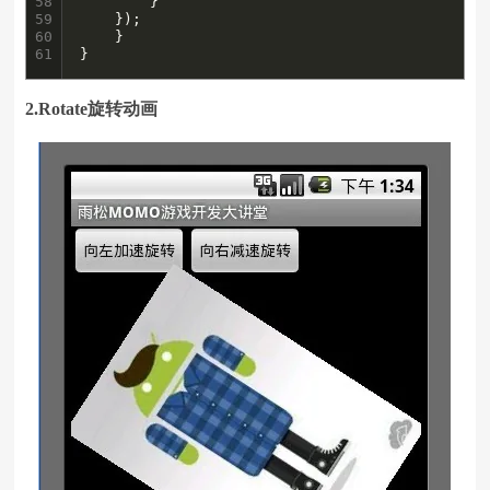
58

	    }

59

	});

60

    }

61
}
2.Rotate旋转动画