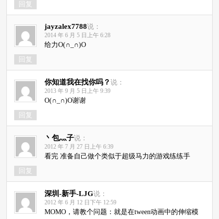
回复
jayzalex7788
说：
2014 年 6 月 5 日上午 6:28
给力O(∩_∩)O
回复
你知道我在找你吗？
说：
2013 年 9 月 5 日上午 9:39
O(∩_∩)O谢谢
回复
丶包灬子
说：
2012 年 7 月 27 日上午 6:39
看完 准备自己做个类似于超级马力的游戏练练手
回复
深圳-新手-LJG
说：
2012 年 6 月 12 日下午 12:59
MOMO，请教个问题：就是在tween动画中的伸缩模