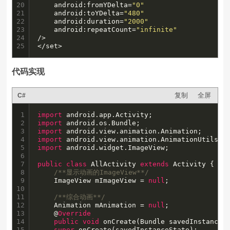
20

    android:fromYDelta=
"0"
21

    android:toYDelta=
"480"
22

    android:duration=
"2000"
23

	android:repeatCount=
"infinite"
24

/>

25
</set>
代码实现
复制
全屏
C#
1

import
2

import
3

import
4

import
5

import
 android.widget.ImageView;

6

7

public
class
 AllActivity 
extends
 Activity {

8

/**显示动画的ImageView**/
9

    ImageView mImageView = 
null
;

10

11

/**综合动画**/
12

    Animation mAnimation = 
null
;

13

    @
Override
14

public
void
 onCreate(Bundle savedInstanceSt
15

super
.onCreate(savedInstanceState);
