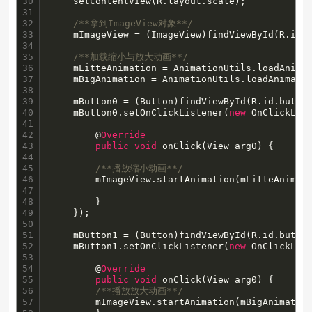
30

	setContentView(R.layout.scale);

31

32

/**拿到ImageView对象**/
33

	mImageView = (ImageView)findViewById(R.id.imageView);

34

35

/**加载缩小与放大动画**/
36

	mLitteAnimation = AnimationUtils.loadAnima
37

	mBigAnimation = AnimationUtils.loadAnimati
38

39

	mButton0 = (Button)findViewById(R.id.button0);

40

	mButton0.setOnClickListener(
new
 OnClickList
41

42

	    @
Override
43

public
void
 onClick(View arg0) {

44

45

/**播放缩小动画**/
46

		mImageView.startAnimation(mLitteAnimation);

47

48

	    }

49

	});

50

51

	mButton1 = (Button)findViewById(R.id.button1);

52

	mButton1.setOnClickListener(
new
 OnClickList
53

54

	    @
Override
55

public
void
 onClick(View arg0) {

56

/**播放放大动画**/
57

		mImageView.startAnimation(mBigAnimation);
