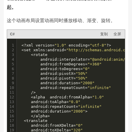
起。
这个动画布局设置动画同时播放移动、渐变、旋转。
复制
全屏
C#
1

<?xml version=
"1.0"
 encoding=
"utf-8"
?>

2

<set xmlns:android=
"http://schemas.android.com
3

    <rotate

4

        android:interpolator=
"@android:anim/ac
5

        android:fromDegrees=
"+360"
6

        android:toDegrees=
"0"
7

        android:pivotX=
"50%"
8

        android:pivotY=
"50%"
9

        android:duration=
"2000"
10

        android:repeatCount=
"infinite"
11

    />

12

    <alpha  android:fromAlpha=
"1.0"
13

    android:toAlpha=
"0.0"
14

    android:repeatCount=
"infinite"
15

    android:duration=
"2000"
>

16

	</alpha>

17

 <translate

18

    android:fromXDelta=
"0"
19

    android:toXDelta=
"320"