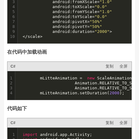
3

	        android:fromXScale=
"1.0"
4

	    	android:toXScale=
"0.0"
5

	        android:fromYScale=
"1.0"
6

	        android:toYScale=
"0.0"
7

	        android:pivotX=
"50%"
8

	        android:pivotY=
"50%"
9

	        android:duration=
"2000"
>

10
</scale>
在代码中加载动画
复制
全屏
C#
1

		mLitteAnimation =  
new
 ScaleAnimation(
0
2

	                  Animation.RELATIVE_TO_SEL
3

	                  Animation.RELATIVE_TO_SEL
4
		mLitteAnimation.setDuration(
2000
);
代码如下
复制
全屏
C#
1

import