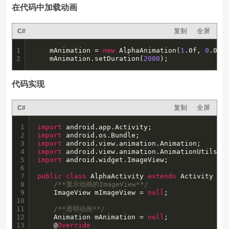
在代码中加载动画
复制
全屏
C#
1

	mAnimation = 
new
 AlphaAnimation(
1
.0f, 
0
.0f);
2
	mAnimation.setDuration(
2000
);
代码实现
复制
全屏
C#
1

import
2

import
3

import
4

import
5

import
 android.widget.ImageView;

6

7

public
class
 AlphaActivity 
extends
 Activity {

8

/**显示动画的ImageView**/
9

    ImageView mImageView = 
null
;

10

11

/**透明动画**/
12

    Animation mAnimation = 
null
;

13

    @
Override