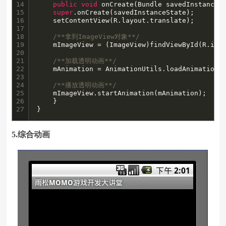
14

public
void
 onCreate(Bundle savedInstanceSt
15

super
.onCreate(savedInstanceState);

16

	setContentView(R.layout.translate);

17

18

/**拿到ImageView对象**/
19

	mImageView = (ImageView)findViewById(R.id.imageView);

20

21

/**加载透明动画**/
22

	mAnimation = AnimationUtils.loadAnimation(
23

24

/**播放透明动画**/
25

	mImageView.startAnimation(mAnimation);

26

    }

27
}
5.综合动画