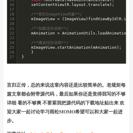
16

	setContentView(R.layout.translate);

17

18

/**拿到ImageView对象**/
19

	mImageView = (ImageView)findViewById(R.id.imageView);

20

21

/**加载综合动画**/
22

	mAnimation = AnimationUtils.loadAnimation(
23

24

/**播放综合动画**/
25

	mImageView.startAnimation(mAnimation);

26

    }

27
}
言归正传，总的来说这章内容还是比较简单的。老规矩每
篇文章都会附带源代码，最后如果你还是觉得我写的不够
详细 看的不够爽 不要紧我把源代码的下载地址贴出来 欢
迎大家一起讨论学习雨松MOMO希望可以和大家一起进
步。