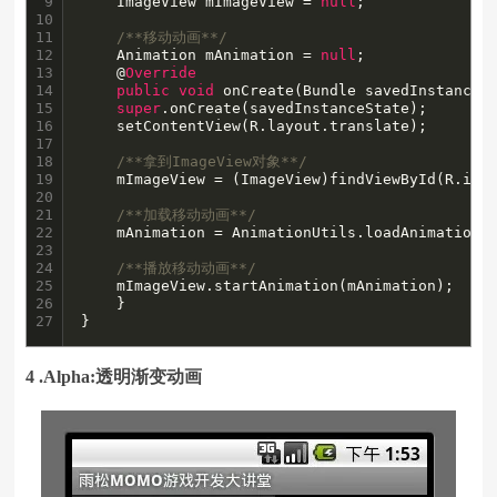
9

    ImageView mImageView = 
null
;

10

11

/**移动动画**/
12

    Animation mAnimation = 
null
;

13

    @
Override
14

public
void
 onCreate(Bundle savedInstanceSt
15

super
.onCreate(savedInstanceState);

16

	setContentView(R.layout.translate);

17

18

/**拿到ImageView对象**/
19

	mImageView = (ImageView)findViewById(R.id.imageView);

20

21

/**加载移动动画**/
22

	mAnimation = AnimationUtils.loadAnimation(
23

24

/**播放移动动画**/
25

	mImageView.startAnimation(mAnimation);

26

    }

27
}
4 .Alpha:透明渐变动画