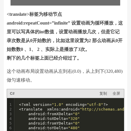
<translate>标签为移动节点
android:repeatCount=”infinite” 设置动画为循环播放，这
里可以写具体的int数值，设置动画播放几次，但是它记
录次数是从0开始数的，比如这里设置为2 那么动画从0开
始数数0 、1、 2 、实际上是播放了3次。
剩下的几个标签上面已经介绍过了。
这个动画布局设置动画从左到右(0.0)，从上到下(320,480)
做匀速移动。
复制
全屏
C#
1

<?xml version=
"1.0"
 encoding=
"utf-8"
?>

2

<translate  xmlns:android=
"http://schemas.andro
3

    android:fromXDelta=
"0"
4

    android:toXDelta=
"320"
5

    android:fromYDelta=
"0"
6

    android:toYDelta=
"480"