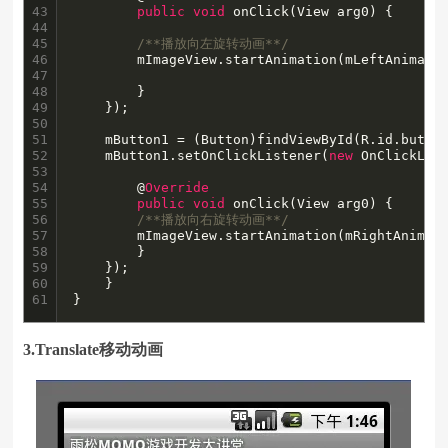
43

public
void
 onClick(View arg0) {

44

45

/**播放向左旋转动画**/
46

		mImageView.startAnimation(mLeftAnimation);

47

48

	    }

49

	});

50

51

	mButton1 = (Button)findViewById(R.id.button1);

52

	mButton1.setOnClickListener(
new
 OnClickList
53

54

	    @
Override
55

public
void
 onClick(View arg0) {

56

/**播放向右旋转动画**/
57

		mImageView.startAnimation(mRightAnimation);

58

	    }

59

	});

60

    }

61
}
3.Translate移动动画