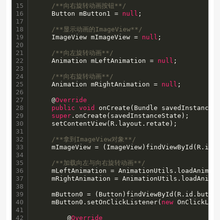
15

/**向右旋转动画按钮**/
16

    Button mButton1 = 
null
;

17

18

/**显示动画的ImageView**/
19

    ImageView mImageView = 
null
;

20

21

/**向左旋转动画**/
22

    Animation mLeftAnimation = 
null
;

23

24

/**向右旋转动画**/
25

    Animation mRightAnimation = 
null
; 

26

27

    @
Override
28

public
void
 onCreate(Bundle savedInstanceSt
29

super
.onCreate(savedInstanceState);

30

	setContentView(R.layout.retate);

31

32

/**拿到ImageView对象**/
33

	mImageView = (ImageView)findViewById(R.id.imageView);

34

35

/**加载向左与向右旋转动画**/
36

	mLeftAnimation = AnimationUtils.loadAnimat
37

	mRightAnimation = AnimationUtils.loadAnima
38

39

	mButton0 = (Button)findViewById(R.id.button0);

40

	mButton0.setOnClickListener(
new
 OnClickList
41

42

	    @
Override