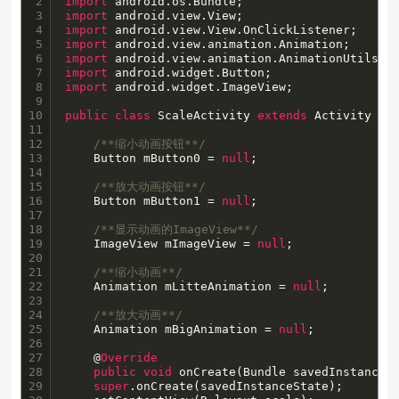
2

import
3

import
4

import
5

import
6

import
7

import
8

import
 android.widget.ImageView;

9

10

public
class
 ScaleActivity 
extends
 Activity {

11

12

/**缩小动画按钮**/
13

    Button mButton0 = 
null
;

14

15

/**放大动画按钮**/
16

    Button mButton1 = 
null
;

17

18

/**显示动画的ImageView**/
19

    ImageView mImageView = 
null
;

20

21

/**缩小动画**/
22

    Animation mLitteAnimation = 
null
;

23

24

/**放大动画**/
25

    Animation mBigAnimation = 
null
; 

26

27

    @
Override
28

public
void
 onCreate(Bundle savedInstanceSt
29

super
.onCreate(savedInstanceState);
