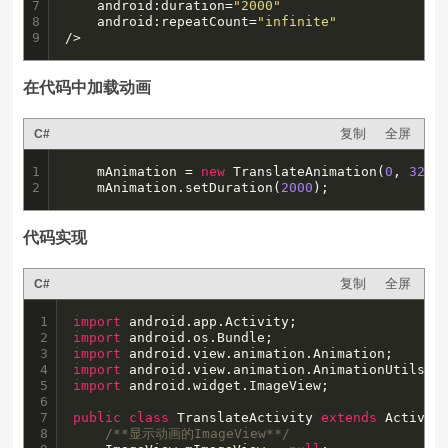
7

    android:duration=
"2000"
8

	android:repeatCount=
"infinite"
9
/>
在代码中加载动画
复制
全屏
C#
1

	mAnimation = 
new
 TranslateAnimation(
0
, 
320
,
2
	mAnimation.setDuration(
2000
);
代码实现
复制
全屏
C#
1

import
2

import
3

import
4

import
5

import
 android.widget.ImageView;

6

7

public
class
 TranslateActivity 
extends
 Activity
8

/**显示动画的ImageView**/