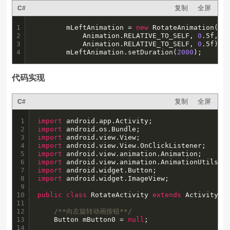
复制
全屏
C#
1

		mLeftAnimation = 
new
 RotateAnimation(
36
2

			Animation.RELATIVE_TO_SELF, 
0
.5f,

3

			Animation.RELATIVE_TO_SELF, 
0
.5f);

4
		mLeftAnimation.setDuration(
2000
);
代码实现
复制
全屏
C#
1

import
2

import
3

import
4

import
5

import
6

import
7

import
8

import
 android.widget.ImageView;

9

10

public
class
 RotateActivity 
extends
 Activity {

11

12

/**向左旋转动画按钮**/
13

    Button mButton0 = 
null
;

14
