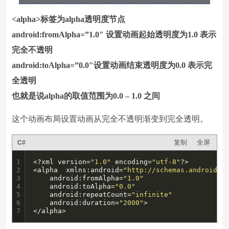
<alpha>标签为alpha透明度节点
android:fromAlpha=”1.0″ 设置动画起始透明度为1.0 表示
完全不透明
android:toAlpha=”0.0″设置动画结束透明度为0.0 表示完
全透明
也就是说alpha的取值范围为0.0 – 1.0 之间
这个动画布局设置动画从完全不透明渐变到完全透明。
复制
全屏
C#
1

<?xml version=
"1.0"
 encoding=
"utf-8"
?>

2

<alpha  xmlns:android=
"http://schemas.android.c
3

    android:fromAlpha=
"1.0"
4

    android:toAlpha=
"0.0"
5

    android:repeatCount=
"infinite"
6

    android:duration=
"2000"
>

7
</alpha>