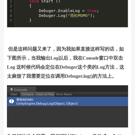
1

void
 Start () 

2

	{

3

		Debuger.EnableLog = 
true
;

4

		Debuger.Log(
"雨松MOMO"
);

5
	}
但是这样问题又来了，因为我如果直接这样写的话，如
下图所示，当我输出Log以后，我在Console窗口中双击
Log 这时候代码会定位在Debuger这个类的Log方法，这
太麻烦了我需要定位在调用
Debuger.log()的方法上。