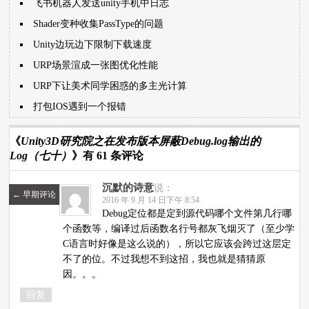
飞书机器人发送unity手机中日志
Shader变种收集PassType的问题
Unity边玩边下限制下载速度
URP场景渲成一张图优化性能
URP下让美术同学困惑的多主光计算
打包IOS遇到一个报错
《
Unity3D研究院之在发布版本屏蔽Debug.log输出的
Log（七十）
》有 61 条评论
沉默的诗意
说：
←
早期评论
2016 年 9 月 14 日下午 8:54
Debug定位都是定到源代码哪个文件第几行哪
个函数等，编译过后函数名行号都灰飞烟灭了（至少学
C语言时好像是这么说的），所以它应该会跨过这层定
不了的位。不过我想不到这招，我也就是猜猜原
因。。。
回复