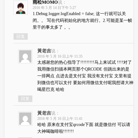
雨松MOMO
说：
2016 年 5 月 14 日下午 5:27
1.Debug.logger.logEnabled = false; 这一行就可以关
闭。。 写在代码初始化的地方就行。2.可能是某一帧
里干的事太多了 。。
回复
黃老吉
说：
2016 年 5 月 16 日上午 11:35
太感谢您的热心指导了!!!!!!!!!马上来试试 !!!!对了
我用微信扫描本网页那个QRCODE 但跳出来的是
一排网点 点进去是支付宝 我没有支付宝 文里有提
到微信也可以支付 要如何用微信支付呢我想请大神
喝星巴克 哈哈
回复
黃老吉
说：
2016 年 5 月 16 日上午 11:41
哈哈 原来在支付宝qrcode下面 就是微信付 可以请
大神喝咖啡啦!!!!!!!