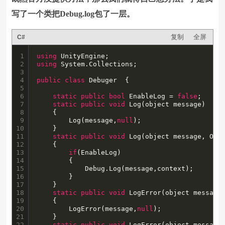
写了一个类把Debug.log包了一层。
复制
全屏
C#
1

using
2

using
 System.Collections;

3

4

public
class
 Debuger  {

5

6

static
public
bool
 EnableLog = 
false
;

7

static
public
void
 Log(object message)

8

	{

9

		Log(message,
null
);

10

	}

11

static
public
void
 Log(object message, Obje
12

	{

13

if
(EnableLog)

14

		{

15

			Debug.Log(message,context);

16

		}

17

	}

18

static
public
void
 LogError(object message)
19

	{

20

		LogError(message,
null
);

21

	}

22

static
public
void
 LogError(object message,