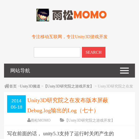
专注移动互联网，专注Unity3D游戏开发
SEARCH
网站导航
首页
>
Unity3D频道
>
【Unity3D研究院之游戏开发】
> Unity3D研究院之在发
布版本屏蔽Debug.log输出的Log（七十）
Unity3D研究院之在发布版本屏蔽
2014
06-18
Debug.log输出的Log（七十）
雨松MOMO
【Unity3D研究院之游戏开发】
围观
118691
次
61 条评论
写在前面的话， unity5.3支持了运行时关闭产生的
编辑日期：
2015-12-31
字体：
大
中
小