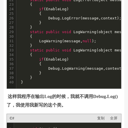
23

	{

24

if
(EnableLog)

25

		{

26

			Debug.LogError(message,context);

27

		}

28

	}

29

static
public
void
 LogWarning(object messag
30

	{

31

		LogWarning(message,
null
);

32

	}

33

static
public
void
 LogWarning(object messag
34

	{

35

if
(EnableLog)

36

		{

37

			Debug.LogWarning(message,context);

38

		}

39

	}

40
}
这样我程序在输出Log的时候，我就不调用Debug.Log()
了，我使用我新写的这个类。
复制
全屏
C#