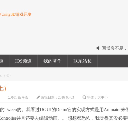
nity3D游戏开发
写博客不易，
2022我的电
频道
IOS频道
我的著作
联系站长
2023我的新
en（七）
（七）
101 条评论
编辑日期：
2016-05-03
字体：
大
中
小
Tween的。我看过UGUI的Demo它的实现方式是用Animator来
Controller并且还要去编辑动画。。 想想都恐怖，我觉得真没必