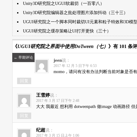
Unity3D研究院之UGUI软裁切（一百零八）
Unity3D研究院编辑器之批处理图片添加抖动（三十三）
UGUI研究院之一个脚本同时裁切UI元素和粒子特效和3D模
UGUI研究院之缓存策略让UI打开更快（三十）
《
UGUI研究院之界面中使用DoTween（七）
》有 101 条
←
早期评论
jeen
说：
2017 年 12 月 5 日下午 6:53
momo，请问有没有办法判断当前对象是否有D
回复
王雪婷
说：
2017 年 3 月 17 日下午 2:48
大大 我最近 想利用 dotweenpath 做image 动
回复
纪超
说：
2017 年 3 月 15 日上午 1:06