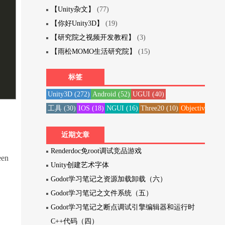
【Unity杂文】
(77)
【你好Unity3D】
(19)
【研究院之视频开发教程】
(3)
【雨松MOMO生活研究院】
(15)
标签
Unity3D
(272)
Android
(52)
UGUI
(40)
工具
(30)
IOS
(18)
NGUI
(16)
Three20
(10)
Objective-C
(1
近期文章
Renderdoc免root调试竞品游戏
en
Unity创建艺术字体
Godot学习笔记之资源加载卸载（六）
Godot学习笔记之文件系统（五）
Godot学习笔记之断点调试引擎编辑器和运行时
C++代码（四）