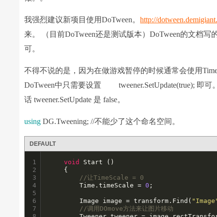
我强烈建议新项目使用DoTween。
http://dotween.demigiant
来。 （目前DoTween还是测试版本）DoTween的
可。
不得不说的是，因为在做游戏暂停的时候通常会使用Time.S
DoTween中只需要设置 tweener.SetUpdate(true)
话 tweener.SetUpdate 是 false。
using
DG.Tweening; //不能少了这个命名空间。
DEFAULT
1

void
 Start () 

2

	{

3

//让TimeScale = 0
4

		Time.timeScale = 
0
;

5

6

		Image image = transform.Find(
"Image
7

//调用DOmove方法来让图片移动
8

		Tweener tweener = image.rectTransform.DOMove(Vector3.zero,1f);
