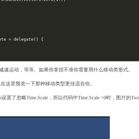
ete = delegate() {

动、减速运动，等等。如果你拿捏不准你需要用什么移动类形式。
在这里预览一下那种移动类型更佳适合你。
略Time.Scale，所以代码中Time.Scale =0时，图片的Twe