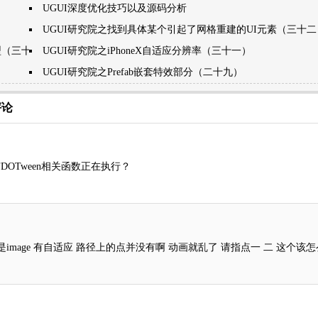
UGUI深度优化技巧以及源码分析
UGUI研究院之找到具体某个引起了网格重建的UI元素（三十二
型（三十一）
UGUI研究院之iPhoneX自适应分辨率（三十一）
UGUI研究院之Prefab嵌套特效部分（二十九）
评论
OTween相关函数正在执行？
画路径 但是image 有自适应 路径上的点并没有啊 动画就乱了 请指点一 二 这个该