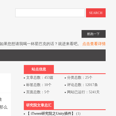
SEARCH
酷跑一下
如果您想请我喝一杯星巴克的话？就进来看吧。
点击查看详情
子书教程《UIToolkit下一代UI系统》全网上架。
点击查看详情
书《Unity3D游戏开发》（第3版）已经出版上架。
点击查看详情
站点信息
文章总数：453篇
分类总数：25个
标签总数：10个
评论总数：12017条
页面总数：5个
网站已运行：5241天
做
研究院文章总汇
要那么
【 iTween研究院之Unity插件】
(1)