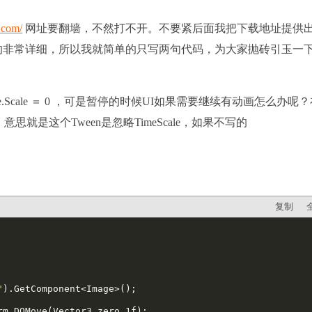
.com/
网址要翻墙，不然打不开。不要紧后面我把下载地址提供
文档写的非常详细，所以我就简单的只写两句代码，为大家抛砖引玉一
cale ＝ 0 ，可是暂停的时候UI如果需要继续有动画怎么办呢？
; 即可。意思就是这个Tween是忽略TimeScale，如果不写的
复制
"
).GetComponent<Image>();
