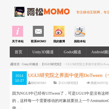
专注移动互联网，专注U
关于本站
联系MOMO
我的微博
捐助本站
首页
Unity3D频道
Godot频道
Android
首页
>
Unity3D频道
>
【UGUI研究院】
> UGUI研究院之界面中使用DoTwe
UGUI研究院之界面中使用DoTween
2014
10-27
雨松MOMO
【UGUI研究院】
围观
342957
次
因为NGUI中已经有UITween了，可是UGUI中是没有这样的
的，这样每一个需要移动的对象就要挂上一个Amimation
做。。