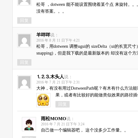
松哥 ，dotween 能不能设置围绕着某个点 来旋转。。
没有答案。。。
回复
羊咩咩
说：
2016 年 8 月 11 日下午 4:21
松哥，用dotween 调整ugui的 sizeDelta（ui的长宽尺寸）怎么
snapping)，但是我下载的是最新版本的 却没有这个
回复
⒈⒉⒊木头人
说：
2016 年 7 月 21 日下午 2:31
大神，有没有用过DotweenPath呢？有木有什
果，或者有比较好的能做类似效果的路径
回复
雨松MOMO
说：
2016 年 7 月 21 日下午 3:24
自己做一个编辑器吧， 这个没多少工作量。。