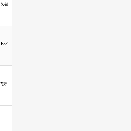
n久都
bool
的效