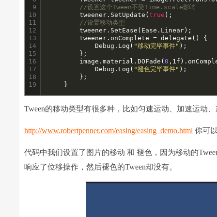
9

//设置这个Tween不受Time.scale影响
10

		tweener.SetUpdate(
true
);

11

//设置移动类型
12

		tweener.SetEase(Ease.Linear);

13

		tweener.onComplete = delegate() {

14

			Debug.Log(
"移动完毕事件"
);

15

		};

16

		image.material.DOFade(
0
,1f).onCompl
17

			Debug.Log(
"褪色完毕事件"
);

18

		};

19
	}
Tween的移动类型有很多种，比如匀速运动、加速运
http://www.robertpenner.com/easing/easing_demo.html
你可以
代码中我们设置了图片的移动 和 褪色，因为移动的Tween设置了忽
响应了位移操作，然后褪色的Tween却没有。