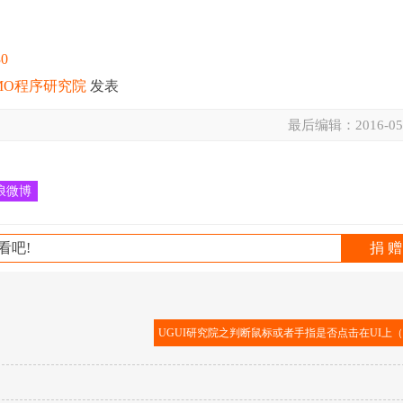
30
MO程序研究院
发表
最后编辑：
2016-05
浪微博
看吧!
捐 赠
UGUI研究院之判断鼠标或者手指是否点击在UI上