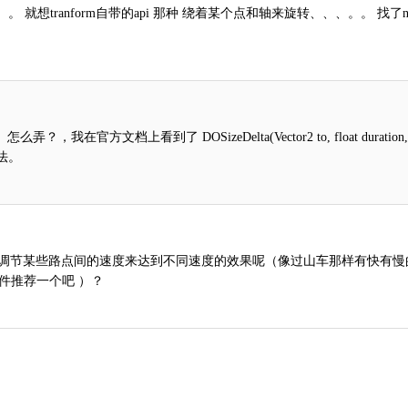
。。 就想tranform自带的api 那种 绕着某个点和轴来旋转、、、。。 找了
弄？，我在官方文档上看到了 DOSizeDelta(Vector2 to, float duration, 
方法。
么方法能调节某些路点间的速度来达到不同速度的效果呢（像过山车那样有快有慢
插件推荐一个吧
）？