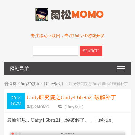
专注移动互联网，专注Unity3D游戏开发
SEARCH
网站导航
首页
>
Unity3D频道
>
【Unity杂文】
> Unity研究院之Unity4.6beta21破解补丁
Unity研究院之Unity4.6beta21破解补丁
2014
10-24
雨松MOMO
【Unity杂文】
围观
22177
次
16 条评论
最新消息，Unity4.6beta21已经破解了。。已经找到
编辑日期：
2016-05-03
字体：
大
中
小