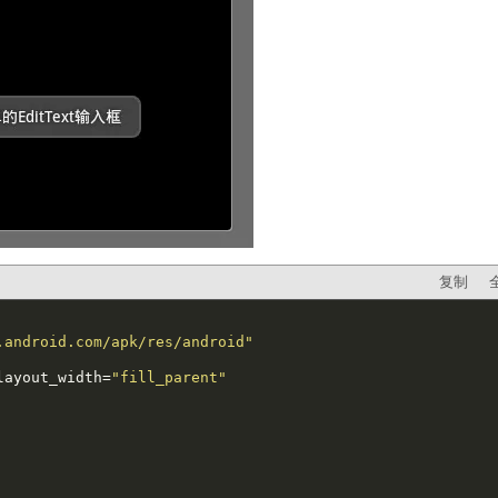
复制
.android.com/apk/res/android"
layout_width=
"fill_parent"