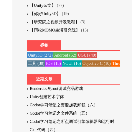
【Unity杂文】
(77)
【你好Unity3D】
(19)
【研究院之视频开发教程】
(3)
【雨松MOMO生活研究院】
(15)
标签
Unity3D
(272)
Android
(52)
UGUI
(40)
工具
(30)
IOS
(18)
NGUI
(16)
Objective-C
(10)
Three20
(1
近期文章
Renderdoc免root调试竞品游戏
Unity创建艺术字体
Godot学习笔记之资源加载卸载（六）
Godot学习笔记之文件系统（五）
Godot学习笔记之断点调试引擎编辑器和运行时
C++代码（四）