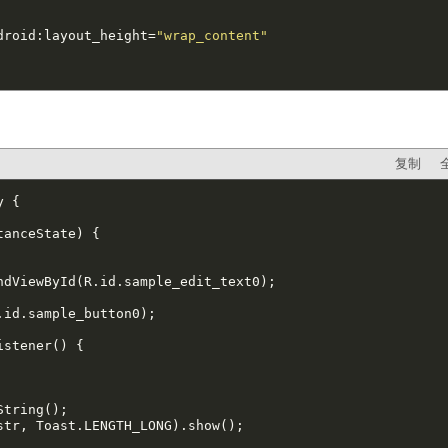
droid:layout_height=
"wrap_content"
复制
 {

anceState) {

ndViewById(R.id.sample_edit_text0);

istener() {

tring();

str, Toast.LENGTH_LONG).show();
