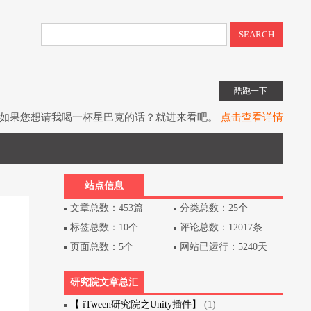
SEARCH
酷跑一下
如果您想请我喝一杯星巴克的话？就进来看吧。
点击查看详情
子书教程《UIToolkit下一代UI系统》全网上架。
点击查看详情
书《Unity3D游戏开发》（第3版）已经出版上架。
点击查看详情
站点信息
文章总数：453篇
分类总数：25个
标签总数：10个
评论总数：12017条
页面总数：5个
网站已运行：5240天
研究院文章总汇
【 iTween研究院之Unity插件】
(1)