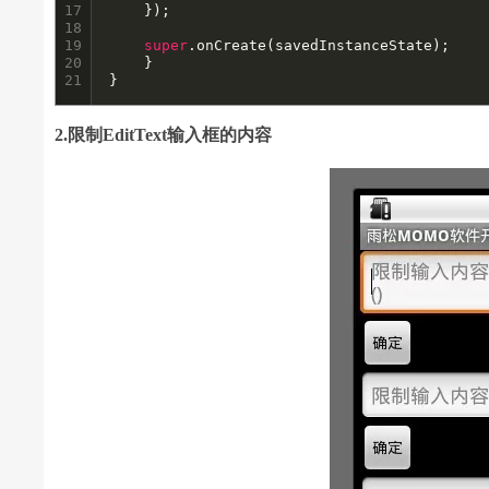
17

	});

18

19

super
.onCreate(savedInstanceState);

20

    }

21
}
2.限制EditText输入框的内容