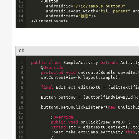
11

    <Button

12

      android:id=
"@+id/sample_button0"
13

      android:layout_width=
"fill_parent"
 an
14

      android:text=
"确定"
/>

15
</LinearLayout>
C#
1

public
class
 SampleActivity 
extends
 Activity
2

    @
Override
3

protected
void
 onCreate(Bundle savedInst
4

	setContentView(R.layout.sample);

5

6

final
 EditText editText0 = (EditText)fi
7

8

	Button button0 = (Button)findViewById(R.id.sample_button0);

9

10

	button0.setOnClickListener(
new
 OnClickL
11

12

	    @
Override
13

public
void
 onClick(View arg0) {

14

String
 str = editText0.getText().toS
15

		Toast.makeText(SampleActivity.
this
,
16

	    }
