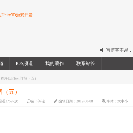
nity3D游戏开发
写博客不易，
2022我的电
频道
IOS频道
我的著作
联系站长
2023我的新
程序EditText 详解（五）
 详解（五）
围观
37597
次
留下评论
编辑日期：
2012-08-08
字体：
大
中
小