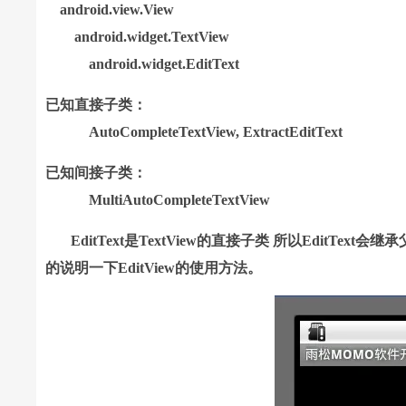
android.view.View
android.widget.TextView
android.widget.EditText
已知直接子类：
AutoCompleteTextView, ExtractEditText
已知间接子类：
MultiAutoCompleteTextView
EditText是TextView的直接子类 所以EditText
的说明一下EditView的使用方法。