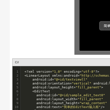
C#
1

<?xml version=
"1.0"
 encoding=
"utf-8"
?>

2

<LinearLayout xmlns:android=
"http://schemas
3

	android:id=
"@+id/textviewll"
4

	android:orientation=
"vertical"
 android:
5

	android:layout_height=
"fill_parent"
>

6

	<EditText

7

  	  android:id=
"@+id/sample_edit_text0"
8

      android:layout_width=
"fill_parent"
9

   	  android:layout_height=
"wrap_content"
10

      android:text=
"简单的EditText输入框"
/>
