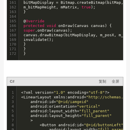
161

bitMapDisplay = Bitmap.createBitmap(bitMap, 
0
162

m_bitMapHeight, mMatrix, 
true
);

163

}

164

165

@
Override
166

protected
void
167

super
.onDraw(canvas);

168

canvas.drawBitmap(bitMapDisplay, m_posX, m_pos
169

invalidate();

170

}

171

}

172
}
复制
全屏
C#
1

<?xml version=
"1.0"
 encoding=
"utf-8"
?>

2

<LinearLayout xmlns:android=
"http://schemas.an
3

	android:id=
"@+id/iamgeid"
4

    android:orientation=
"vertical"
5

    android:layout_width=
"fill_parent"
6

    android:layout_height=
"fill_parent"
7

    >

8

        <Button android:id=
"@+id/buttonLeft"
9

            android:layout_width=
"fill_parent"