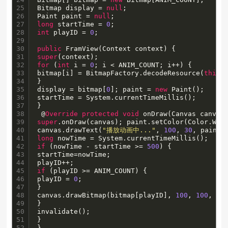
25

Bitmap display = 
null
;

26

Paint paint = 
null
27

long
 startTime = 
0
28

int
 playID = 
0
;

29

30

public
31

super
32

for
 (
int
 i = 
0
; i < ANIM_COUNT; i++) {

33

bitmap[i] = BitmapFactory.decodeResource(
this
.
34

}

35

display = bitmap[
0
]; paint = 
new
 Paint();

36

startTime = System.currentTimeMillis();

37

}

38

 @
Override
protected
void
39

super
.onDraw(canvas); paint.setColor(Color.WHIT
40

canvas.drawText(
"播放动画中..."
, 
100
, 
30
41

long
42

if
 (nowTime - startTime >= 
500
) {

43

startTime=nowTime;

44

45

if
 (playID >= ANIM_COUNT) {

46

playID = 
0
;

47

}

48

canvas.drawBitmap(bitmap[playID], 
100
, 
100
, pai
49

}

50

invalidate();

51

}

52

}
