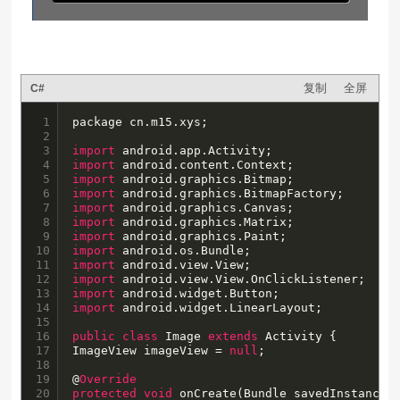
复制
全屏
C#
1

package cn.m15.xys;

2

3

import
4

import
5

import
6

import
7

import
8

import
9

import
10

import
11

import
12

import
13

import
14

import
 android.widget.LinearLayout;

15

16

public
class
 Image 
extends
 Activity {

17

ImageView imageView = 
null
;

18

19

@
Override
20

protected
void
 onCreate(Bundle savedInstanceSt