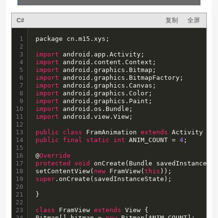
复制
全屏
C#
1

package cn.m15.xys;

2

3

import
4

import
5

import
6

import
7

import
8

import
9

import
10

import
11

import
 android.view.View;

12

13

public
class
 FramAnimation 
extends
14

public
final
static
int
 ANIM_COUNT = 
4
;

15

16

@
Override
17

protected
void
 onCreate(Bundle savedInstanceSta
18

setContentView(
new
 FramView(
this
19

super
.onCreate(savedInstanceState);

20

21

}

22

23

class
 FramView 
extends
 View {

24

Bitmap[] bitmap = 
new
 Bitmap[ANIM_COUNT];
