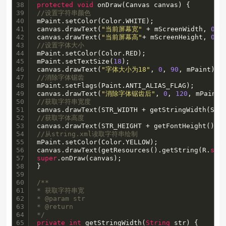
38

protected
void
39

//设置字符串颜色
40

mPaint.setColor(Color.WHITE);

41

canvas.drawText(
"当前屏幕宽"
 + mScreenWidth, 
0
, 
42

canvas.drawText(
"当前屏幕高"
+ mScreenHeight, 
0
, 
43

//设置字体大小
44

mPaint.setColor(Color.RED);

45

mPaint.setTextSize(
18
);

46

canvas.drawText(
"字体大小为18"
, 
0
, 
90
47

//消除字体锯齿
48

mPaint.setFlags(Paint.ANTI_ALIAS_FLAG);

49

canvas.drawText(
"消除字体锯齿后"
, 
0
, 
120
50

//获取字符串宽度
51

canvas.drawText(STR_WIDTH + getStringWidth(STR
52

//获取字体高度
53

canvas.drawText(STR_HEIGHT + getFontHeight(), 
54

//从string.xml读取字符串绘制
55

mPaint.setColor(Color.YELLOW);

56

canvas.drawText(getResources().getString(R.
str
57

super
.onDraw(canvas);

58

}

59

60

/**

61

* 获取字符串宽

62

* @param str

63

* @return

64

*/
65

private
int
 getStringWidth(
String