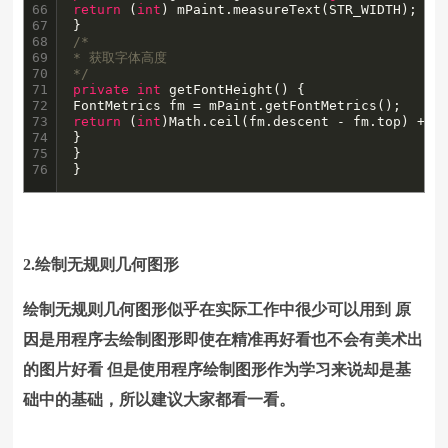
66

return
 (
int
) mPaint.measureText(STR_WIDTH);

67

68

/*

69

* 获取字体高度

70

*/
71

private
int
 getFontHeight() {

72

73

return
 (
int
)Math.ceil(fm.descent - fm.top) + 
2
;
74

}

75

}

76
}
2.绘制无规则几何图形
绘制无规则几何图形似乎在实际工作中很少可以用到 原
因是用程序去绘制图形即使在精准再好看也不会有美术出
的图片好看 但是使用程序绘制图形作为学习来说却是基
础中的基础，所以建议大家都看一看。