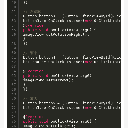
49

});

50

51

// 右旋转
52

Button botton3 = (Button) findViewById(R.id.bu
53

botton3.setOnClickListener(
new
 OnClickListener
54

@
Override
55

public
void
 onClick(View arg0) {

56

imageView.setRotationRight();

57

}

58

});

59

60

// 缩小
61

Button botton4 = (Button) findViewById(R.id.bu
62

botton4.setOnClickListener(
new
 OnClickListener
63

64

@
Override
65

public
void
 onClick(View arg0) {

66

imageView.setNarrow();

67

}

68

});

69

70

// 放大
71

Button botton5 = (Button) findViewById(R.id.bu
72

botton5.setOnClickListener(
new
 OnClickListener
73

74

@
Override
75

public
void
 onClick(View arg0) {

76

imageView.setEnlarge();
