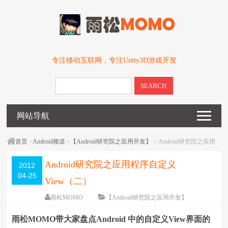
专注移动互联网，专注Unity3D游戏开发
SEARCH
网站导航
首页
>
Android频道
>
【Android研究院之应用开发】
> Android研究院之应用
程序自定义View（二）
Android研究院之应用程序自定义
2012
04-25
View（二）
雨松MOMO
【Android研究院之应用开发】
围观
16128
次
12 条评论
雨松MOMO带大家盘点Android 中的自定义View界面的
编辑日期：
2012-08-08
字体：
大
中
小