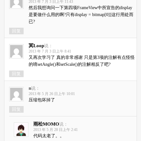
2013 年 7 月 3 日上午 11:43
然后我想询问一下第四项FrameView中所宣告的display
是要做什么用的啊?只有display = bitmap[0]]这行用处而
已?
回复
冥Loop
说：
2013 年 7 月 3 日上午 8:41
又再次学习了 真的非常感谢 只是第3项的注解有点怪怪
的唷setAngle()和setScale()的注解相反了吧?
回复
n
说：
2013 年 5 月 26 日上午 10:01
压缩包坏掉了
回复
雨松MOMO
说：
2013 年 5 月 28 日上午 2:41
代码太老了。。