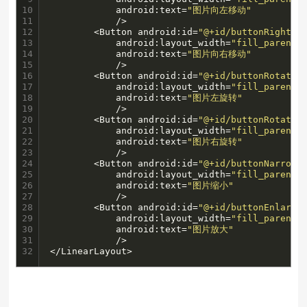
10

            android:text=
"图片向左移动"
11

            />

12

        <Button android:id=
"@+id/buttonRight"
13

            android:layout_width=
"fill_parent"
14

            android:text=
"图片向右移动"
15

            />

16

        <Button android:id=
"@+id/buttonRotatio
17

            android:layout_width=
"fill_parent"
18

            android:text=
"图片左旋转"
19

            />

20

        <Button android:id=
"@+id/buttonRotatio
21

            android:layout_width=
"fill_parent"
22

            android:text=
"图片右旋转"
23

            />

24

        <Button android:id=
"@+id/buttonNarrow"
25

            android:layout_width=
"fill_parent"
26

            android:text=
"图片缩小"
27

            />

28

        <Button android:id=
"@+id/buttonEnlarge
29

            android:layout_width=
"fill_parent"
30

            android:text=
"图片放大"
31

            />

32
</LinearLayout>