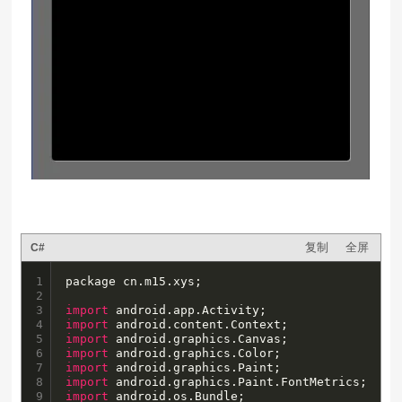
复制
全屏
C#
1

package cn.m15.xys;

2

3

import
4

import
5

import
6

import
7

import
8

import
9

import