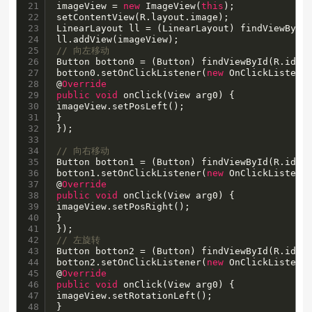
21

imageView = 
new
 ImageView(
this
);

22

setContentView(R.layout.image);

23

LinearLayout ll = (LinearLayout) findViewById(
24

25

// 向左移动
26

Button botton0 = (Button) findViewById(R.id.bu
27

botton0.setOnClickListener(
new
 OnClickListener
28

@
Override
29

public
void
 onClick(View arg0) {

30

imageView.setPosLeft();

31

}

32

});

33

34

// 向右移动
35

Button botton1 = (Button) findViewById(R.id.bu
36

botton1.setOnClickListener(
new
 OnClickListener
37

@
Override
38

public
void
 onClick(View arg0) {

39

imageView.setPosRight();

40

}

41

42

// 左旋转
43

Button botton2 = (Button) findViewById(R.id.bu
44

botton2.setOnClickListener(
new
 OnClickListener
45

@
Override
46

public
void
 onClick(View arg0) {

47

imageView.setRotationLeft();

48

}
