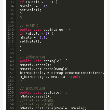
133

if
 (mScale > 
0.5
) {

134

mScale -= 
0.1
;

135

setScale();

136

}

137

}

138

139

// 放大图片
140

public
void
141

if
 (mScale < 
2
) {

142

mScale += 
0.1
;

143

setScale();

144

}

145

}

146

147

// 设置缩放比例
148

public
void
 setAngle() {

149

mMatrix.reset();

150

mMatrix.setRotate(mAngle);

151

bitMapDisplay = Bitmap.createBitmap(bitMap, 
0
152

m_bitMapHeight, mMatrix, 
true
);

153

}

154

155

// 设置旋转比例
156

public
void
 setScale() {

157

158

//float sx X轴缩放
159

//float sy Y轴缩放
160

mMatrix.postScale(mScale, mScale);
