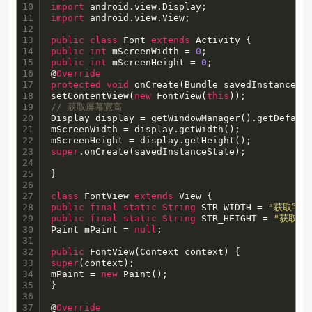
10

import
11

import
 android.view.View;

12

13

public
class
 Font 
extends
14

public
int
 mScreenWidth = 
0
15

public
int
 mScreenHeight = 
0
;

16

@
Override
17

protected
void
 onCreate(Bundle savedInstanceSta
18

setContentView(
new
 FontView(
this
19

// 获取屏幕宽高
20

Display display = getWindowManager().getDefault
21

mScreenWidth = display.getWidth();

22

23

super
.onCreate(savedInstanceState);

24

25

}

26

27

class
 FontView 
extends
28

public
final
static
String
 STR_WIDTH = 
"获取字符
29

public
final
static
String
 STR_HEIGHT = 
"获取字
30

Paint mPaint = 
null
;

31

32

public
33

super
(context);

34

mPaint = 
new
 Paint();

35

}

36

37

@
Override