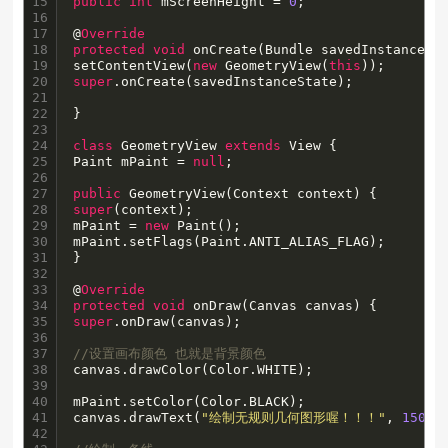
15

public
int
 mScreenHeight = 
0
;

16

17

@
Override
18

protected
void
 onCreate(Bundle savedInstanceSta
19

setContentView(
new
 GeometryView(
this
20

super
.onCreate(savedInstanceState);

21

22

}

23

24

class
 GeometryView 
extends
 View {

25

Paint mPaint = 
null
;

26

27

public
28

super
(context);

29

mPaint = 
new
 Paint();

30

mPaint.setFlags(Paint.ANTI_ALIAS_FLAG);

31

}

32

33

@
Override
34

protected
void
35

super
.onDraw(canvas);

36

37

//设置画布颜色 也就是背景颜色
38

canvas.drawColor(Color.WHITE);

39

40

mPaint.setColor(Color.BLACK);

41

canvas.drawText(
"绘制无规则几何图形喔！！！"
, 
150
, 
42
