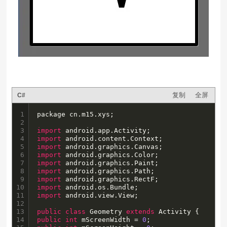
复制
全屏
C#
1

package cn.m15.xys;

2

3

import
4

import
5

import
6

import
7

import
8

import
9

import
10

import
11

import
 android.view.View;

12

13

public
class
 Geometry 
extends
14

public
int
 mScreenWidth = 
0