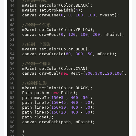
43

//绘制一条线
44

mPaint.setColor(Color.BLACK);

45

mPaint.setStrokeWidth(
4
);

46

canvas.drawLine(
0
, 
0
, 
100
, 
100
, mPaint);

47

48

//绘制一个矩形
49

mPaint.setColor(Color.YELLOW);

50

canvas.drawRect(
0
, 
120
, 
100
, 
200
, mPaint);

51

52

//绘制一个圆形
53

mPaint.setColor(Color.BLUE);

54

canvas.drawCircle(
80
, 
300
, 
50
, mPaint);

55

56

//绘制一个椭圆
57

mPaint.setColor(Color.CYAN);

58

canvas.drawOval(
new
 RectF(
300
,
370
,
120
,
100
), mPa
59

60

//绘制多边形
61

mPaint.setColor(Color.BLACK);

62

Path path = 
new
 Path();

63

path.moveTo(
150
+
5
 , 
400
 -
50
);

64

path.lineTo(
150
+
45
, 
400
 - 
50
);

65

path.lineTo(
150
+
30
, 
460
 - 
50
);

66

path.lineTo(
150
+
20
, 
460
 - 
50
);

67

path.close();

68

canvas.drawPath(path, mPaint);

69

70

}
