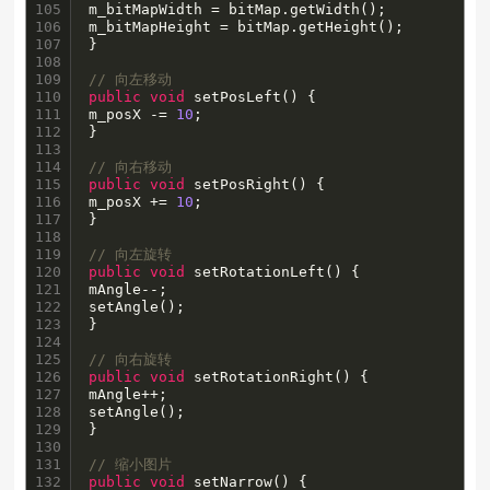
105

m_bitMapWidth = bitMap.getWidth();

106

m_bitMapHeight = bitMap.getHeight();

107

}

108

109

// 向左移动
110

public
void
 setPosLeft() {

111

m_posX -= 
10
;

112

}

113

114

// 向右移动
115

public
void
 setPosRight() {

116

m_posX += 
10
;

117

}

118

119

// 向左旋转
120

public
void
 setRotationLeft() {

121

mAngle--;

122

setAngle();

123

}

124

125

// 向右旋转
126

public
void
 setRotationRight() {

127

mAngle++;

128

setAngle();

129

}

130

131

// 缩小图片
132

public
void