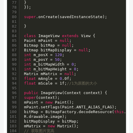
77

}

78

});

79

80

super
.onCreate(savedInstanceState);

81

82

}

83

84

class
 ImageView 
extends
 View {

85

Paint mPaint = 
null
;

86

Bitmap bitMap = 
null
;

87

Bitmap bitMapDisplay = 
null
88

int
 m_posX = 
120
89

int
 m_posY = 
50
90

int
 m_bitMapWidth = 
0
91

int
 m_bitMapHeight = 
0
;

92

Matrix mMatrix = 
null
93

float
 mAngle = 
0
94

float
 mScale = 1f;
//1为原图的大小
95

96

public
97

super
(context);

98

mPaint = 
new
 Paint();

99

mPaint.setFlags(Paint.ANTI_ALIAS_FLAG);

100

bitMap = BitmapFactory.decodeResource(
this
.get
101

R.drawable.image);

102

bitMapDisplay = bitMap;

103

mMatrix = 
new
104

// 获取图片宽高