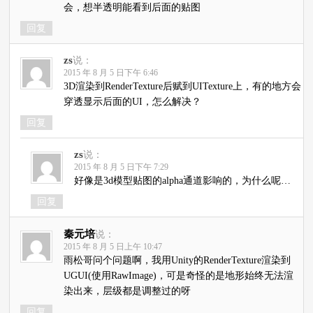
会，想半透明能看到后面的贴图
回复
zs
说：
2015 年 8 月 5 日下午 6:46
3D渲染到RenderTexture后赋到UITexture上，有的地方会
穿透显示后面的UI，怎么解决？
回复
zs
说：
2015 年 8 月 5 日下午 7:29
好像是3d模型贴图的alpha通道影响的，为什么呢…
回复
秦元培
说：
2015 年 8 月 5 日上午 10:47
雨松哥问个问题啊，我用Unity的RenderTexture渲染到
UGUI(使用RawImage)，可是奇怪的是地形始终无法渲
染出来，层级都是调整过的呀
回复