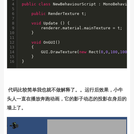
4

public
class
 NewBehaviourScript : MonoBehaviour
5

6

public
 RenderTexture t;	

7

8

void
 Update () {

9

 		renderer.material.mainTexture = t;

10

	}

11

12

void
 OnGUI()

13

	{

14

		GUI.DrawTexture(
new
 Rect(
0
,
0
,
100
,
100
),t
15

	}

16
}
代码比较简单我也就不做解释了。。运行后效果，小牛
头人一直在播放奔跑动画，它的影子动态的投影在身后的
墙上了。