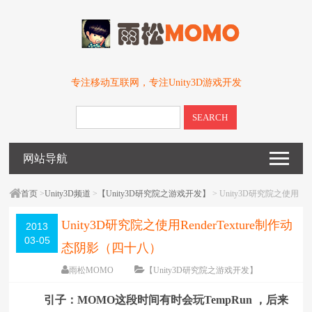
专注移动互联网，专注Unity3D游戏开发
SEARCH
网站导航
首页
>
Unity3D频道
>
【Unity3D研究院之游戏开发】
> Unity3D研究院之使用
RenderTexture制作动态阴影（四十八）
Unity3D研究院之使用RenderTexture制作动
2013
03-05
态阴影（四十八）
雨松MOMO
【Unity3D研究院之游戏开发】
围观
120447
次
66 条评论
引子：MOMO这段时间有时会玩TempRun ，后来
编辑日期：
2013-03-06
字体：
大
中
小