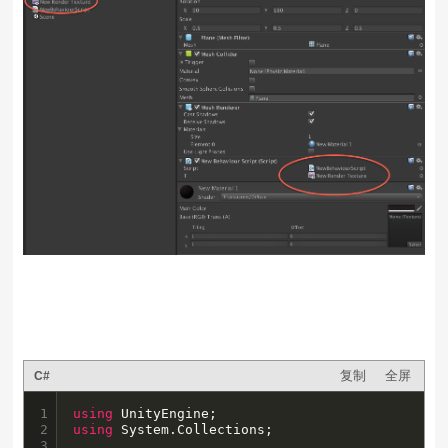
复制
全屏
C#
1

using
2

using
 System.Collections;

3
