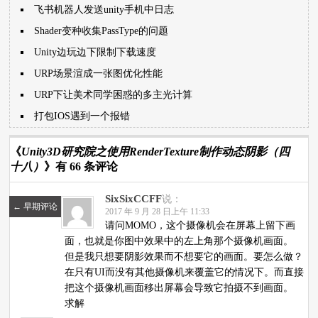
飞书机器人发送unity手机中日志
Shader变种收集PassType的问题
Unity边玩边下限制下载速度
URP场景渲成一张图优化性能
URP下让美术同学困惑的多主光计算
打包IOS遇到一个报错
《
Unity3D研究院之使用RenderTexture制作动态阴影（四
十八）
》有 66 条评论
SixSixCCFF
说：
←
早期评论
2017 年 9 月 28 日上午 11:33
请问MOMO，这个摄像机会在屏幕上留下画
面，也就是你图中效果中的左上角那个摄像机画面。
但是我只想要阴影效果而不想要它的画面。要怎么做？
在只有UI而没有其他摄像机来覆盖它的情况下。而直接
把这个摄像机画面移出屏幕会导致它拍摄不到画面。
求解