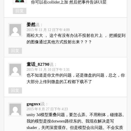
你可以在collider上加 然后把事件告诉UI层
回复
姜然
说：
2015 年 11 月 12 日下午 4:09
雨松大大 ， 这个有没有办法不投射在片上 ， 把捕捉到
的图像通过其他方式投射出来？？？
回复
童话_82790
说：
2015 年 11 月 10 日下午 1:31
也不知道是你文件的问题，还是微盘的问题，总之，你
大部分上传到微盘的工程都下载不了
回复
gngnxx
说：
2015 年 8 月 27 日下午 4:23
unity 3d模型重叠问题，要怎么弄。不用刚体，碰撞器。
我的模型是按dotween路径东的。我现在解决是写
shader，关闭深度缓存。但是模型会出问题。不会实质