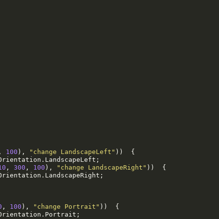
, 
100
), 
"change LandscapeLeft"
))  {  

10
, 
300
, 
100
), 
"change LandscapeRight"
))  {  

0
, 
100
), 
"change Portrait"
))  {  
