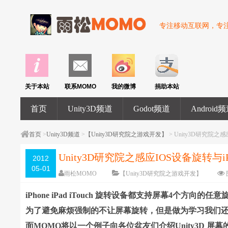
专注移动互联网，专注U
关于本站
联系MOMO
我的微博
捐助本站
首页
Unity3D频道
Godot频道
Android
首页
>
Unity3D频道
>
【Unity3D研究院之游戏开发】
> Unity3D研究院之
Unity3D研究院之感应IOS设备旋转与
2012
05-01
雨松MOMO
【Unity3D研究院之游戏开发】
iPhone iPad iTouch 旋转设备都支持屏幕4个方
为了避免麻烦强制的不让屏幕旋转，但是做为学习我们还是
面MOMO将以一个例子向各位盆友们介绍Unity3D 屏