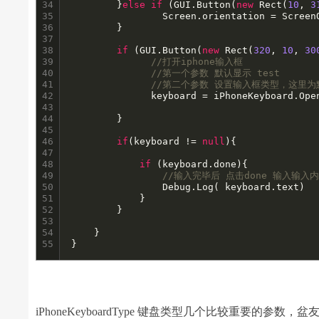
34

        }
else
if
 (GUI.Button(
new
 Rect(
10
, 
3
35

              	Screen.orientation = ScreenOrientation.PortraitUpsideDown;

36

        }   

37

38

if
 (GUI.Button(
new
 Rect(
320
, 
10
, 
30
39

//打开iphone输入框
40

//第一个参数 默认显示 test
41

//第二个参数 设置输入框类型，这里
42

              keyboard = iPhoneKeyboard.Ope
43

44

        }

45

46

if
(keyboard != 
null
){

47

48

if
 (keyboard.done){

49

//输入完毕后 点击done 输入输入
50

				Debug.Log( keyboard.text)	;

51

			}	

52

		}

53

54

	}

55
}
iPhoneKeyboardType 键盘类型几个比较重要的