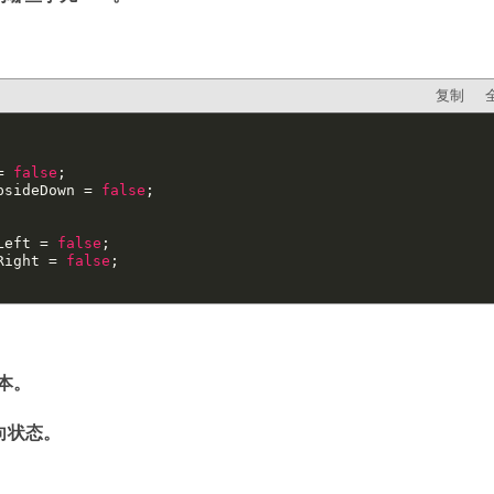
复制
= 
false
;

UpsideDown = 
false
;

Left = 
false
;

Right = 
false
;

版本。
的方向状态。