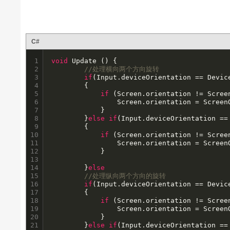
C#
1

void
 Update () {

2

//处理横向两个方向旋转
3

if
(Input.deviceOrientation == Device
4

		{

5

if
 (Screen.orientation != Scree
6

				Screen.orientation = ScreenOrientation.LandscapeLeft;

7

			}

8

		}
else
if
(Input.deviceOrientation ==
9

		{

10

if
 (Screen.orientation != Scree
11

				Screen.orientation = ScreenOrientation.LandscapeRight;

12

			}

13

14

		}
else
15

//处理纵向两个方向的旋转
16

if
(Input.deviceOrientation == Device
17

		{

18

if
 (Screen.orientation != Screen
19

				Screen.orientation = ScreenOrientation.Portrait;

20

			}

21

		}
else
if
(Input.deviceOrientation ==