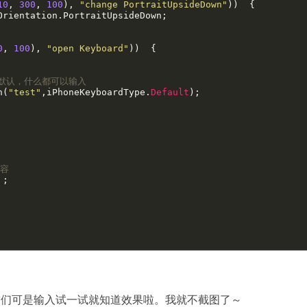
10
, 
300
, 
100
), 
"change PortraitUpsideDown"
))  {  

0
, 
100
), 
"open Keyboard"
))  { 

为默认，什么都可以输入
n(
"test"
,iPhoneKeyboardType.
Default
);

内容
参数，盆友们可是输入试一试就知道效果啦。我就不截图了～