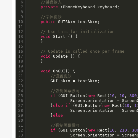
6

//键盘输入
7

private
 iPhoneKeyboard keyboard;

8

9

//字体皮肤
10

public
 GUISkin fontSkin;  

11

12

// Use this for initialization
13

void
 Start () {

14

	}

15

16

// Update is called once per frame
17

void
 Update () {

18

	}

19

20

void
 OnGUI() {

21

//设置皮肤
22

		GUI.skin = fontSkin;  

23

24

//强制屏幕纵向
25

if
 (GUI.Button(
new
 Rect(
10
, 
10
, 
300
26

              	Screen.orientation = ScreenOrientation.LandscapeLeft;

27

        }
else
if
 (GUI.Button(
new
 Rect(
10
, 
1
28

				Screen.orientation = ScreenOrientation.LandscapeRight;

29

		}
else
30

31

//强制屏幕横向
32

if
 (GUI.Button(
new
 Rect(
10
, 
210
, 
30
33

        		Screen.orientation = ScreenOrientation.Portrait;
