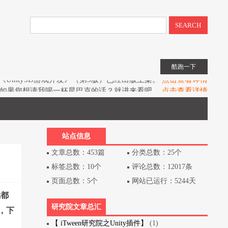
SEARCH
酷跑一下
如果您想请我喝一杯星巴克的话？就进来看吧。
点击查看详情
子书教程《UIToolkit下一代UI系统》全网上架。
点击查看详情
书《Unity3D游戏开发》（第3版）已经出版上架。
点击查看详情
站点信息
文章总数：453篇
分类总数：25个
标签总数：10个
评论总数：12017条
页面总数：5个
网站已运行：5244天
戏都
研究院文章总汇
，下
【 iTween研究院之Unity插件】
(1)