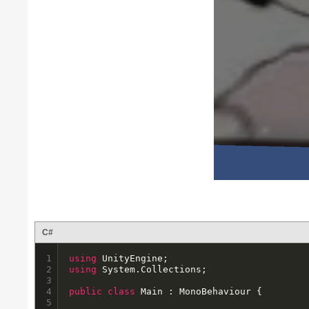
C#
1

using
2

using
 System.Collections;

3

4

public
class
 Main : MonoBehaviour {

5
