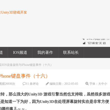
nity3D游戏开发
写博客不易，
2022我的电
频道
IOS频道
我的著作
联系站长
2023我的新
感应IOS设备旋转与iPhone键盘事件（十六）
iPhone键盘事件（十六）
围观
26930
次
11 条评论
编辑日期：
2012-05-05
字体：
大
中
小
向的任意旋转，那么强大的Unity3D 游戏引擎当然也支持啦，虽然很多游
知道一下为好，因为Unity3D在处理屏幕旋转实在是非常方便
幕的哪些事儿～～。