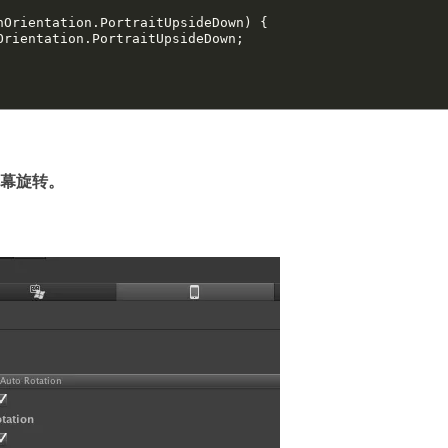
nOrientation.PortraitUpsideDown) {

置屏幕旋转。