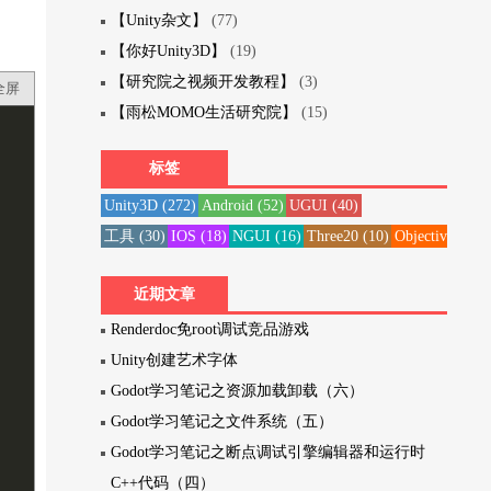
【Unity杂文】
(77)
【你好Unity3D】
(19)
【研究院之视频开发教程】
(3)
全屏
【雨松MOMO生活研究院】
(15)
标签
Unity3D
(272)
Android
(52)
UGUI
(40)
工具
(30)
IOS
(18)
NGUI
(16)
Three20
(10)
Objective-C
(1
近期文章
Renderdoc免root调试竞品游戏
Unity创建艺术字体
Godot学习笔记之资源加载卸载（六）
Godot学习笔记之文件系统（五）
Godot学习笔记之断点调试引擎编辑器和运行时
C++代码（四）