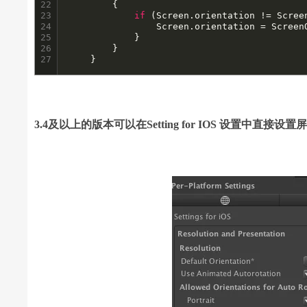
22

		{

23

if
 (Screen.orientation != Scree
24

				Screen.orientation = ScreenOrientation.PortraitUpsideDown;

25

			}

26

		}

27
	}
3.4及以上的版本可以在Setting for IOS 设置中直接设