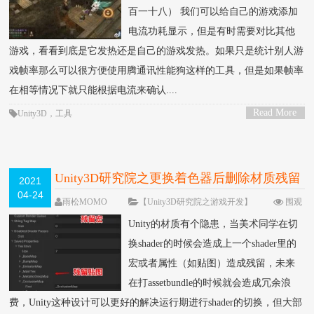
百一十八） 我们可以给自己的游戏添加
电流功耗显示，但是有时需要对比其他
游戏，看看到底是它发热还是自己的游戏发热。如果只是统计别人游
戏帧率那么可以很方便使用腾通讯性能狗这样的工具，但是如果帧率
在相等情况下就只能根据电流来确认....
Read More
Unity3D
，
工具
>
Unity3D研究院之更换着色器后删除材质残留
2021
04-24
宏和属性（一百二十五）
雨松MOMO
【Unity3D研究院之游戏开发】
围观
7441次
4 条评论
Unity的材质有个隐患，当美术同学在切
换shader的时候会造成上一个shader里的
宏或者属性（如贴图）造成残留，未来
在打assetbundle的时候就会造成冗余浪
费，Unity这种设计可以更好的解决运行期进行shader的切换，但大部