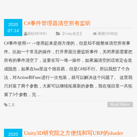
>
C#事件管理器清空所有监听
2020
07-14
雨松MOMO
【Unity杂文】
围观10580次
7 条评论
C#事件使用+= -=使用起来是很方便的，但是却不能整体清空所有事
件。比如一个常见的操作，打开界面注册监听事件，关闭界面需要把
所有的事件清空了，这要在写一堆-=操作，如果漏清空的话肯定会造
成隐患，如果在lua里这个很容易，但是C#却不行。所以我想了个办
法，对Action和Func进行一次包装，就可以解决这个问题了。 这里我
只封装了两个参数，大家可以继续拓展新的参数，我在项目里一共拓
展了5个参数，完....
Read More
工具
>
Unity3D研究院之方便找和写URP的shader
2020