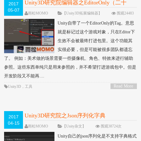
Unity3D研究院编辑器之EditorOnly（二十
2017
05-07
八）
雨松MOMO
【Unity3D拓展编辑器】
围观24483
次
留下评论
Unity自带了一个EditorOnly的Tag。意思
就是标记过这个游戏对象，只在Editor下
生效不会被最终打进包里。这个功能其
实很必要，但是可能被很多团队都遗忘
了。 例如：美术做的场景需要一些摄像机、角色、特效来进行辅助
参照。这些东西单纯只是用来参照的，并不希望打进游戏包中。但是
开发阶段又不能再....
Read More
Unity3D
，
工具
>
Unity3D研究院之Json序列化字典
2017
04-15
雨松MOMO
【Unity杂文】
围观38724次
8 条评论
Unity自己的json序列化是不支持字典格式