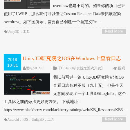
overdraw也是不对的。如果你的项目已经
使用了LWRP，那么我们可以借助Custom Renderer Data来拓展渲染
overdraw。如下图所示，需要自己创建一个自定义Re....
Read More
Unity3D
，
工具
>
Unity3D研究院之IOS在Windows上查看日志
2018
10-31
就像Android的adb一样方便（一百零一）
雨松MOMO
【Unity3D研究院之游戏开发】
围观
13952次
4 条评论
我以前写过一篇 Unity3D研究院专治IOS
查看日志各种不服（九十五） 但是今天
无意间发现了一个工具iOSLogInfo，这个
工具比之前的做法更好更方便。 下载地址：
https://www.blackberry.com/blackberrytraining/web/KB_Resources/KB3....
Read More
Android
，
IOS
，
Unity3D
，
工具
>