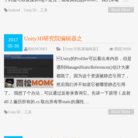
Read More
Android
，
Unity3D
，
工具
>
Unity3D研究院编辑器之
2017
05-30
ManagedStaticReferences()静态引用（二十
雨松MOMO
【Unity3D拓展编辑器】
围观26608
次
5 条评论
九）
Unity的Profiler可以看出来内存，但是
遇到ManagedStaticReferences()估计大家
都跪了。因为这个资源被静态引用了，
然后我们并不知道它被哪里静态引用
了。 我想了个办法，可以通过反射来查询它。先讲一下原理 1.反射
dll 2.遍历所有的.cs 取出所有带static的属性....
Read More
Unity3D
，
工具
>