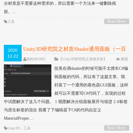
分材质是不需要这种需求的，所以需要一个方法来一键删除残
留。....
Read More
工具
>
Unity3D研究院之材质Shader通用面板（一百
2020
12-22
二十一）
雨松MOMO
【Unity3D研究院之游戏开发】
围观
7529次
4 条评论
技美在调shader的时候可能不太擅长C#编
辑面板的代码，所以有了这篇文章。我
封装了一个通用的着色器GUI面板，这样
就可以不需要写C#代码了，实现的过程
中试图解决了这几个问题。 1.视图解决分组面板展开与缩进 2.if标签
与原生标签的混合 我看了下编辑器下C#的代码自定义
MaterialProper....
Read More
Unity3D
，
工具