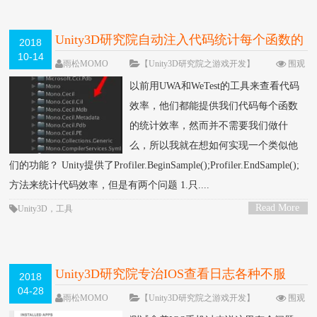
Unity3D研究院自动注入代码统计每个函数的
2018
10-14
执行效率以及内存分配（九十八）
雨松MOMO
【Unity3D研究院之游戏开发】
围观
25029次
25 条评论
以前用UWA和WeTest的工具来查看代码
效率，他们都能提供我们代码每个函数
的统计效率，然而并不需要我们做什
么，所以我就在想如何实现一个类似他
们的功能？ Unity提供了Profiler.BeginSample();Profiler.EndSample();
方法来统计代码效率，但是有两个问题 1.只....
Read More
Unity3D
，
工具
>
Unity3D研究院专治IOS查看日志各种不服
2018
04-28
（九十五）
雨松MOMO
【Unity3D研究院之游戏开发】
围观
15596次
留下评论