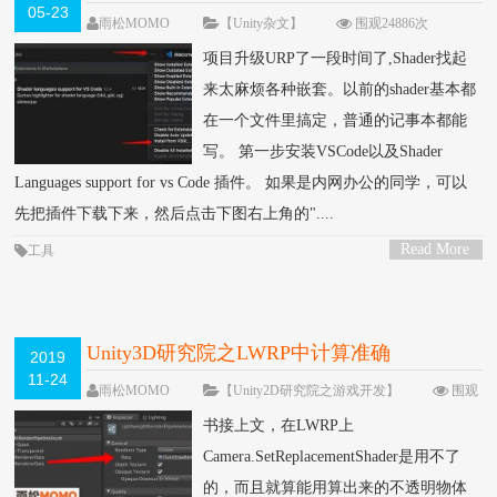
05-23
雨松MOMO
【Unity杂文】
围观24886次
4 条评论
项目升级URP了一段时间了,Shader找起
来太麻烦各种嵌套。以前的shader基本都
在一个文件里搞定，普通的记事本都能
写。 第一步安装VSCode以及Shader
Languages support for vs Code 插件。 如果是内网办公的同学，可以
先把插件下载下来，然后点击下图右上角的"....
Read More
工具
>
Unity3D研究院之LWRP中计算准确
2019
11-24
overdraw（一百一十）
雨松MOMO
【Unity2D研究院之游戏开发】
围观
12072次
4 条评论
书接上文，在LWRP上
Camera.SetReplacementShader是用不了
的，而且就算能用算出来的不透明物体