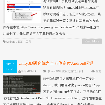
测试拿着IOS手机过来说这里有个问题，
能看看日志吗？ Android上连上logcat可
以很方便看日志，但是IOS就没办法。几
年前我写过一篇文章通过写日志的方式
保存在本地 https://www.xuanyusong.com/archives/2477 后来ios把这个
功能封了，无法用第三方工具把日志取出来，....
Read More
Android
，
IOS
，
工具
>
Unity3D研究院之全方位定位Android闪退
2017
12-23
（九十三）
雨松MOMO
【Unity3D研究院之游戏开发】
围观
45539次
8 条评论
首先强烈建议大家安卓打包一定要用
il2cpp，我们项目对比了mono发现il2cpp
闪退方面比mono少了很多。平常给QA打
包推荐勾选Development Build 和 Autocontent Profiler 。这样如果发生
了闪退可以直接从log中定位，或者真机连profiler。 我们来看一....