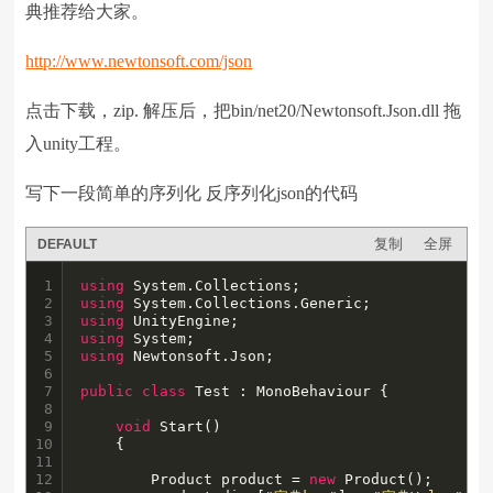
典推荐给大家。
http://www.newtonsoft.com/json
点击下载，zip. 解压后，把bin/net20/Newtonsoft.Json.dll 拖
入unity工程。
写下一段简单的序列化 反序列化json的代码
复制
全屏
DEFAULT
1

using
2

using
3

using
4

using
5

using
 Newtonsoft.Json;

6

7

public
class
 Test : MonoBehaviour {

8

9

void
 Start()

10

	{

11

12

		Product product = 
new
 Product();
