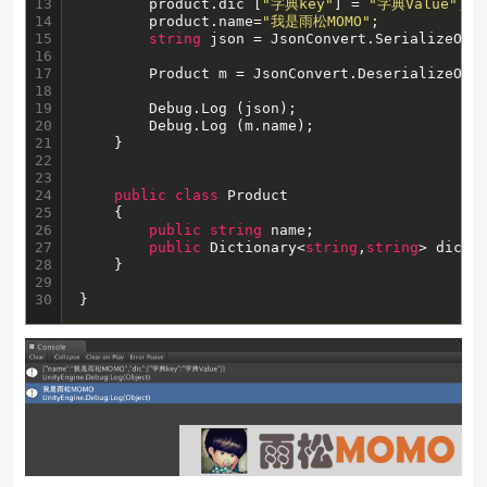
13

		product.dic [
"字典key"
] = 
"字典Value"
;

14

		product.name=
"我是雨松MOMO"
;

15

string
 json = JsonConvert.SerializeObje
16

17

		Product m = JsonConvert.DeserializeObject<Product>(json);

18

19

		Debug.Log (json);

20

		Debug.Log (m.name);

21

	}

22

23

24

public
class
 Product 

25

	{

26

public
string
 name;

27

public
 Dictionary<
string
,
string
> dic=
n
28

	}

29

30
}