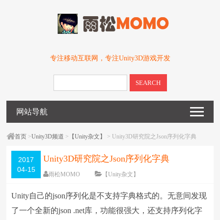
专注移动互联网，专注Unity3D游戏开发
SEARCH
网站导航
首页
>
Unity3D频道
>
【Unity杂文】
> Unity3D研究院之Json序列化字典
Unity3D研究院之Json序列化字典
2017
04-15
雨松MOMO
【Unity杂文】
围观
38724
次
8 条评论
Unity自己的json序列化是不支持字典格式的。无意间发现
编辑日期：
2017-04-15
字体：
大
中
小
了一个全新的json .net库，功能很强大，还支持序列化字