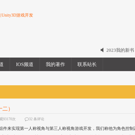
nity3D游戏开发
写博客不易，
2022我的电
频道
IOS频道
我的著作
联系站长
2023我的新
十二）
观93170次
32 条评论
好用的组件来实现第一人称视角与第三人称视角游戏开发，我们称他为角色控制