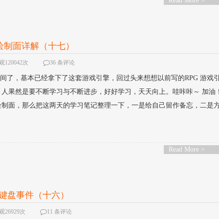
Read More >
与绘制面详解（十七）
120042次
36 条评论
一段时间了，基本已经拿下了这套游戏引擎，回过头来想想以前写的RPG 游戏
人果然是要不断学习与不断进步，好好学习，天天向上。哇咔咔～ 加油！
制面，那么把这两天的学习笔记整理一下，一是给自己留作备忘，二是方..
Read More >
one键盘事件（十六）
观26929次
11 条评论