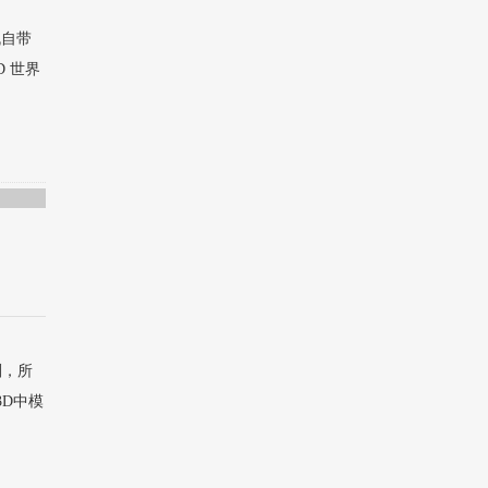
机自带
D 世界
划，所
3D中模