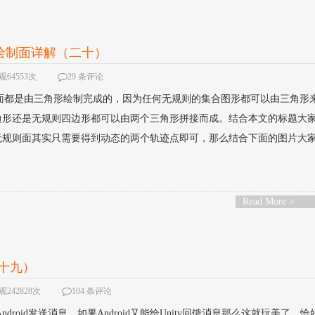
点绘制面详解（二十）
观64553次
29 条评论
的面都是由三角形绘制完成的，因为任何无规则的集合图形都可以由三角形
边形还是无规则四边形都可以由两个三角形拼接而成。结合本文的标题大
无规则面其实只需要得到动态的两个轨迹点即可，那么结合下面的图片大
Read More >
（十九）
242828次
104 条评论
droid发送消息，如果Android又能给Unity回馈消息那么这就玩美了。恰好U