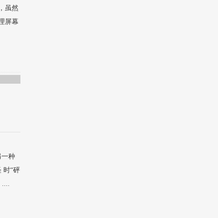
啦，虽然
理屏幕
另一种
 时“砰
..