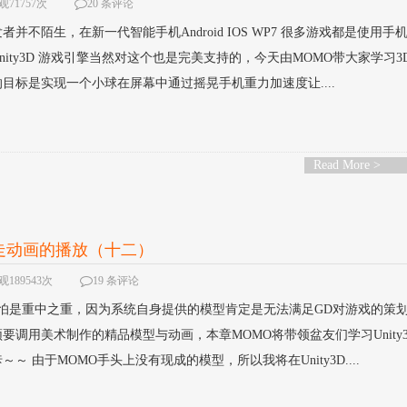
观71757次
20 条评论
不陌生，在新一代智能手机Android IOS WP7 很多游戏都是使用手
ity3D 游戏引擎当然对这个也是完美支持的，今天由MOMO带大家学习3
目标是实现一个小球在屏幕中通过摇晃手机重力加速度让....
Read More >
行走动画的播放（十二）
189543次
19 条评论
恐怕是重中之重，因为系统自身提供的模型肯定是无法满足GD对游戏的策
要调用美术制作的精品模型与动画，本章MOMO将带领盆友们学习Unity
 由于MOMO手头上没有现成的模型，所以我将在Unity3D....