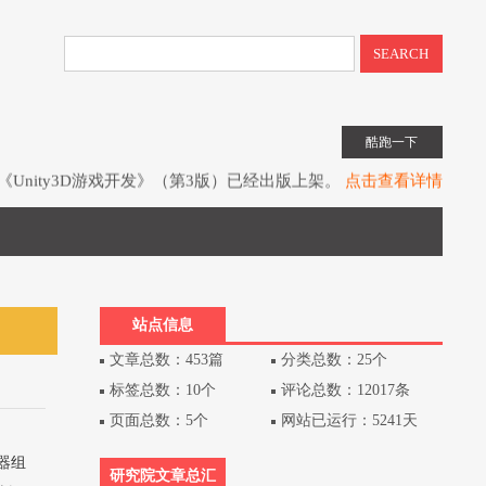
SEARCH
酷跑一下
如果您想请我喝一杯星巴克的话？就进来看吧。
点击查看详情
子书教程《UIToolkit下一代UI系统》全网上架。
点击查看详情
书《Unity3D游戏开发》（第3版）已经出版上架。
点击查看详情
站点信息
文章总数：453篇
分类总数：25个
标签总数：10个
评论总数：12017条
页面总数：5个
网站已运行：5241天
器组
研究院文章总汇