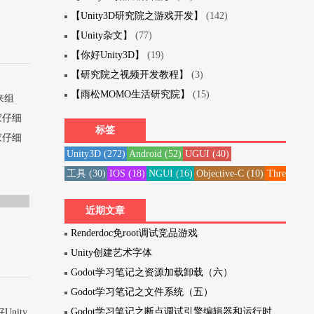
【Unity3D研究院之游戏开发】
(142)
【Unity杂文】
(77)
【你好Unity3D】
(19)
【研究院之视频开发教程】
(3)
【雨松MOMO生活研究院】
(15)
来组
家仔细
标签
家仔细
Unity3D
(272)
Android
(52)
UGUI
(40)
工具
(30)
IOS
(18)
NGUI
(16)
Objective-C
(10)
Three20
(1
近期文章
Renderdoc免root调试竞品游戏
Unity创建艺术字体
Godot学习笔记之资源加载卸载（六）
Godot学习笔记之文件系统（五）
Godot学习笔记之断点调试引擎编辑器和运行时
nity