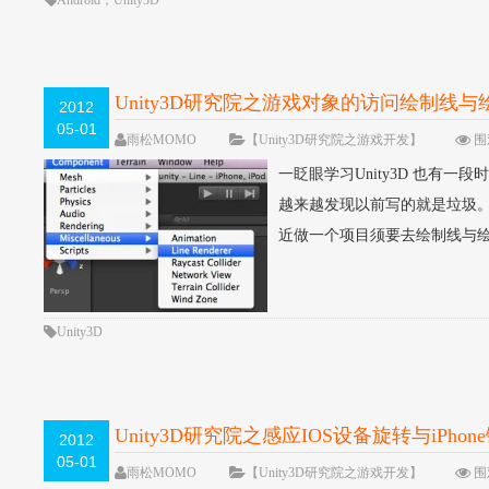
Android
，
Unity3D
Unity3D研究院之游戏对象的访问绘制线
2012
05-01
雨松MOMO
【Unity3D研究院之游戏开发】
围观
一眨眼学习Unity3D 也有
越来越发现以前写的就是垃圾。
近做一个项目须要去绘制线与绘
Unity3D
Unity3D研究院之感应IOS设备旋转与iPh
2012
05-01
雨松MOMO
【Unity3D研究院之游戏开发】
围