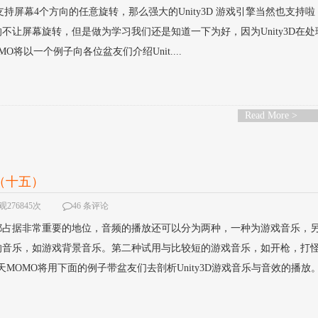
 旋转设备都支持屏幕4个方向的任意旋转，那么强大的Unity3D 游戏引擎当然也支持
不让屏幕旋转，但是做为学习我们还是知道一下为好，因为Unity3D在处
将以一个例子向各位盆友们介绍Unit....
Read More >
放（十五）
276845次
46 条评论
都占据非常重要的地位，音频的播放还可以分为两种，一种为游戏音乐，
音乐，如游戏背景音乐。第二种试用与比较短的游戏音乐，如开枪，打怪
OMO将用下面的例子带盆友们去剖析Unity3D游戏音乐与音效的播放。..