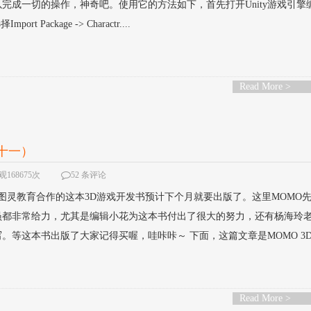
完成一切的操作，神奇吧。使用它的方法如下，首先打开Unity游戏引擎
t Package -> Charactr....
Read More >
二十一）
168675次
52 条评论
图灵教育合作的这本3D游戏开发书预计下个月就要出版了。这里MOMO
员都非常给力，尤其是编辑小花为这本书付出了很大的努力，还有杨海玲
。等这本书出版了大家记得买喔，哇咔咔～ 下面，这篇文章是MOMO 3
Read More >