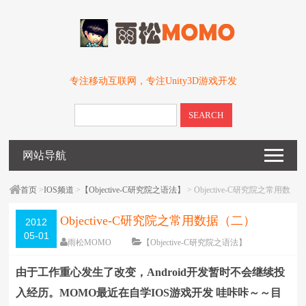
专注移动互联网，专注Unity3D游戏开发
SEARCH
网站导航
首页
>
IOS频道
>
【Objective-C研究院之语法】
> Objective-C研究院之常用数
据（二）
Objective-C研究院之常用数据（二）
2012
05-01
雨松MOMO
【Objective-C研究院之语法】
围观
9852
次
7 条评论
由于工作重心发生了改变，Android开发暂时不会继续投
编辑日期：
2012-05-31
字体：
大
中
小
入经历。MOMO最近在自学IOS游戏开发 哇咔咔～～目