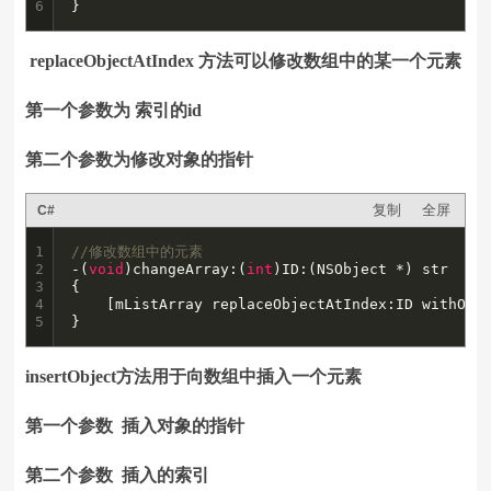
6
}
replaceObjectAtIndex 方法可以修改数组中的某一个元素
第一个参数为 索引的id
第二个参数为修改对象的指针
复制
全屏
C#
1

//修改数组中的元素
2

-(
void
)changeArray:(
int
)ID:(NSObject *) str

3

{

4

    [mListArray replaceObjectAtIndex:ID withObje
5
}
insertObject方法用于向数组中插入一个元素
第一个参数 插入对象的指针
第二个参数 插入的索引