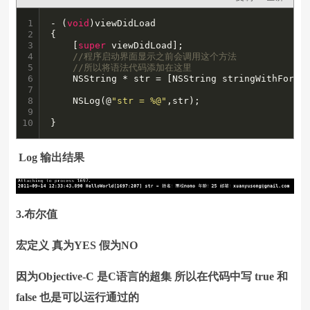
1

- (
void
)viewDidLoad

2

{

3

    [
super
 viewDidLoad];

4

//程序启动界面显示之前会调用这个方法
5

//所以将语法代码添加在这里
6

    NSString * str = [NSString stringWithForma
7

8

    NSLog(@
"str = %@"
,str);

9

10
}
Log 输出结果
3.布尔值
宏定义 真为YES 假为NO
因为Objective-C 是C语言的超集 所以在代码中写 true 和
false 也是可以运行通过的