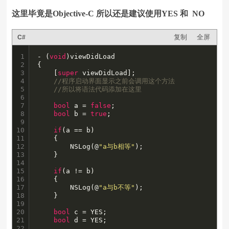
这里毕竟是
Objective-C 所以还是建议使用YES 和 NO
复制
全屏
C#
1

- (
void
)viewDidLoad

2

{

3

    [
super
 viewDidLoad];

4

//程序启动界面显示之前会调用这个方法
5

//所以将语法代码添加在这里
6

7

bool
 a = 
false
;

8

bool
 b = 
true
;

9

10

if
(a == b)

11

    {

12

        NSLog(@
"a与b相等"
);

13

    }

14

15

if
(a != b)

16

    {

17

        NSLog(@
"a与b不等"
);

18

    }

19

20

bool
 c = YES;

21

bool
 d = YES;

22
