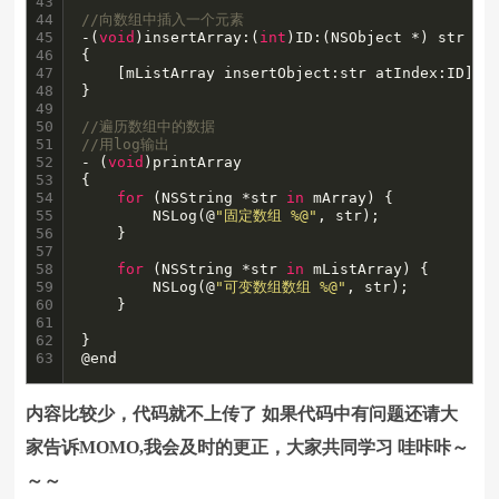
43

44

//向数组中插入一个元素
45

-(
void
)insertArray:(
int
)ID:(NSObject *) str

46

{

47

    [mListArray insertObject:str atIndex:ID];

48

}

49

50

//遍历数组中的数据
51

//用log输出
52

- (
void
)printArray

53

{

54

for
 (NSString *str 
in
 mArray) {

55

        NSLog(@
"固定数组 %@"
, str);

56

    }

57

58

for
 (NSString *str 
in
 mListArray) {

59

        NSLog(@
"可变数组数组 %@"
, str);

60

    }

61

62

}

63
@end
内容比较少，代码就不上传了 如果代码中有问题还请大
家告诉MOMO,我会及时的更正，大家共同学习 哇咔咔～
～～