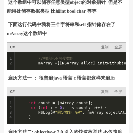
这个数组中可以储存任意类型object的对象指针 但是不
能用处储存数据类型 比如int bool char 等等
下面这行代码中我将三个字符串和self 指针储存在了
mArray这个数组中
复制
全屏
C#
1

//初始化不可变数组
2
        mArray =[[NSArray alloc] initWithObject
遍历方法一 ： 很普遍java 语言 c 语言都这样来遍历
复制
全屏
C#
1

int
 count = [mArray count];

2

for
 (
int
 i = 
0
; i < count; i++) {

3

        NSLog(@
"固定数组 %@"
, [mArray objectAtInde
4
    }
遍历方法二: objective-c 2.0 引入的快速枚举法 不仅速度