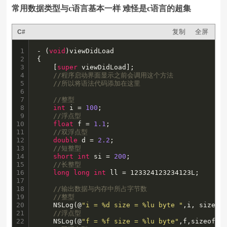
常用数据类型与c语言基本一样 难怪是c语言的超集
复制
全屏
C#
1

- (
void
)viewDidLoad

2

{

3

    [
super
 viewDidLoad];

4

//程序启动界面显示之前会调用这个方法
5

//所以将语法代码添加在这里
6

7

//整型
8

int
 i = 
100
;

9

//浮点型
10

float
 f = 
1.1
;

11

//双浮点型
12

double
 d = 
2.2
;

13

//短整型
14

short
int
 si = 
200
;

15

//长整型
16

long
long
int
 ll = 123324123234123L;

17

18

//输出数据与内存中所占字节数
19

//整型
20

    NSLog(@
"i = %d size = %lu byte "
,i, sizeof(
21

//浮点型
22

    NSLog(@
"f = %f size = %lu byte"
,f,sizeof(f)