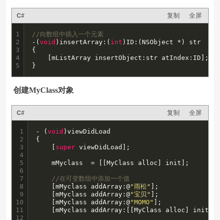
复制
全屏
C#
1

//向数组中插入一个元素
2

-(
void
)insertArray:(
int
)ID:(NSObject *) str

3

{

4

    [mListArray insertObject:str atIndex:ID];

5
}
创建MyClass对象
复制
全屏
C#
1

- (
void
)viewDidLoad

2

{

3

    [
super
 viewDidLoad];

4

5

    mMyclass  = [[MyClass alloc] init];

6

7

//在可变数组中添加一个值
8

    [mMyclass addArray:@
"雨松"
];

9

    [mMyclass addArray:@
"宝贝"
];

10

    [mMyclass addArray:@
"MOMO"
];

11

    [mMyclass addArray:[[MyClass alloc] init]];
12
