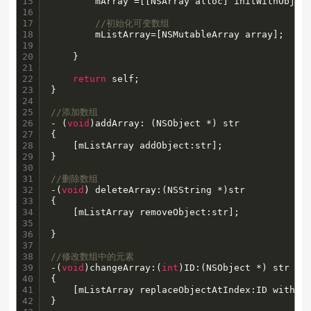
15

        mArray =[[NSArray alloc] initWithObjec
16

17

//初始化可变数组
18

        mListArray=[NSMutableArray array];

19

20

    }

21

22

return
 self;

23

}

24

25

//添加数组
26

- (
void
)addArray: (NSObject *) str

27

{

28

    [mListArray addObject:str];

29

}

30

31

//删除数组
32

-(
void
) deleteArray:(NSString *)str

33

{

34

    [mListArray removeObject:str];

35

36

}

37

38

//修改数组中的元素
39

-(
void
)changeArray:(
int
)ID:(NSObject *) str

40

{

41

    [mListArray replaceObjectAtIndex:ID withObj
42

}
