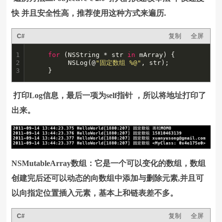
快 并且安全性高，推荐使用这种方式来遍历.
复制
全屏
C#
1

for
 (NSString * str 
in
 mArray) {

2

         NSLog(@
"固定数组 %@"
, str);

3
    }
打印Log信息，最后一项为self指针 ，所以将地址打印了
出来。
NSMutableArray数组：它是一个可以变化的数组，数组
创建完后还可以动态的向数组中添加与删除元素,并且可
以向指定位置插入元素，基本上和链表差不多。
复制
全屏
C#