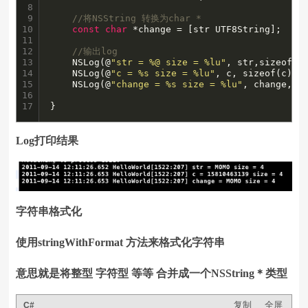
8

9

//将NSString 转换为char *
10

const
char
 *change = [str UTF8String];

11

12

//输出log
13

    NSLog(@
"str = %@ size = %lu"
, str,sizeof(st
14

    NSLog(@
"c = %s size = %lu"
, c, sizeof(c));

15

    NSLog(@
"change = %s size = %lu"
, change, si
16

17
}
Log打印结果
字符串格式化
使用stringWithFormat 方法来格式化字符串
意思就是将整型 字符型 等等 合并成一个NSString＊类型
复制
全屏
C#