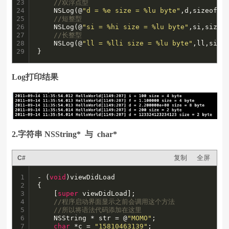
23

//双浮点型
24

    NSLog(@
"d = %e size = %lu byte"
,d,sizeof(d)
25

//短整型
26

    NSLog(@
"si = %hi size = %lu byte"
,si,sizeof
27

//长整型
28

    NSLog(@
"ll = %lli size = %lu byte"
,ll,sizeo
29
}
Log打印结果
2.字符串 NSString* 与 char*
复制
全屏
C#
1

- (
void
)viewDidLoad

2

{

3

    [
super
 viewDidLoad];

4

//程序启动界面显示之前会调用这个方法
5

//所以将语法代码添加在这里
6

    NSString * str = @
"MOMO"
;

7

char
 *c = 
"15810463139"
;
