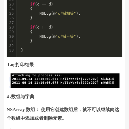
23

if
(c == d)

24

    {

25

        NSLog(@
"c与d相等"
);

26

    }

27

28

if
(c != d)

29

    {

30

        NSLog(@
"c与d不等"
);

31

    }

32

33
}
Log打印结果
4 .数组与字典
NSArray 数组： 使用它创建数组后，就不可以继续向这
个数组中添加或者删除元素。