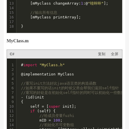
13

    [mMyclass changeArray:
1
:@
"哇咔咔"
];

14

15

//输出所有信息
16

    [mMyclass printArray];

17

18
}
MyClass.m
复制
全屏
C#
1

#
import
"MyClass.h"
2

3

@implementation MyClass

4

5

//重写init方法好比java语言类的构造函数
6

//如果不重写的话init的时候父类会帮我们返回self指针
7

//重写的好处是在初始化self指针的同时可以初始化一些数据
8

- (id)init

9

{

10

    self = [
super
 init];

11

if
 (self) {

12

//给成员变量fuzhi
13

        mID = 
100
;

14

//初始化不可变数组