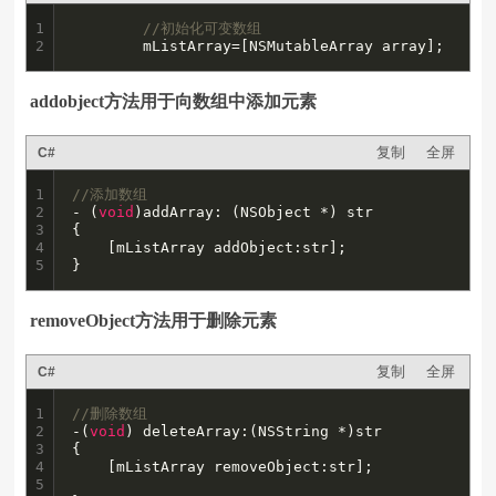
1

//初始化可变数组
2
        mListArray=[NSMutableArray array];
addobject方法用于向数组中添加元素
复制
全屏
C#
1

//添加数组
2

- (
void
)addArray: (NSObject *) str

3

{

4

    [mListArray addObject:str];

5
}
removeObject方法用于删除元素
复制
全屏
C#
1

//删除数组
2

-(
void
) deleteArray:(NSString *)str

3

{

4

    [mListArray removeObject:str];

5
