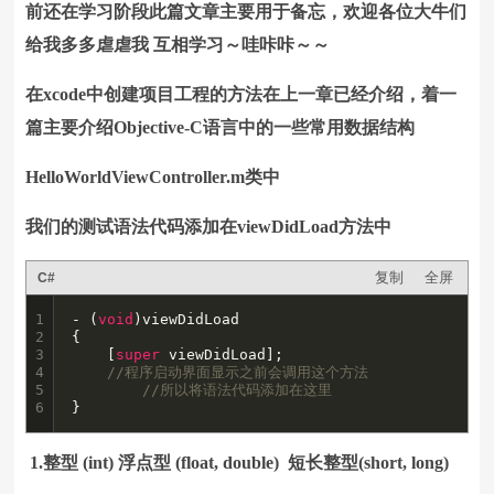
前还在学习阶段此篇文章主要用于备忘，欢迎各位大牛们
给我多多虐虐我 互相学习～哇咔咔～～
在xcode中创建项目工程的方法在上一章已经介绍，着一
篇主要介绍Objective-C语言中的一些常用数据结构
HelloWorldViewController.m类中
我们的测试语法代码添加在viewDidLoad方法中
复制
全屏
C#
1

- (
void
)viewDidLoad

2

{

3

    [
super
 viewDidLoad];

4

//程序启动界面显示之前会调用这个方法
5

//所以将语法代码添加在这里
6
}
1.整型 (int) 浮点型 (float, double) 短长整型(short, long)