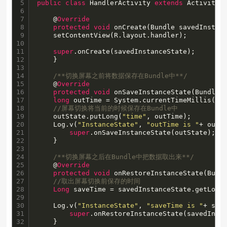
5

public
class
 HandlerActivity 
extends
 Activity {
6

7

    @
Override
8

protected
void
 onCreate(Bundle savedInstanc
9

	setContentView(R.layout.handler);

10

11

super
.onCreate(savedInstanceState);

12

    }

13

14

/**切换屏幕之前将数据保存在Bundle中**/
15

    @
Override
16

protected
void
 onSaveInstanceState(Bundle o
17

long
 outTime = System.currentTimeMillis();

18

//屏幕切换将当前的时候保存在Bundle中
19

	outState.putLong(
"time"
, outTime);

20

	Log.v(
"InstanceState"
, 
"outTime is "
+ outTi
21

super
.onSaveInstanceState(outState);

22

    }

23

24

/**切换屏幕之后在Bundle中把数据取出来**/
25

    @
Override
26

protected
void
 onRestoreInstanceState(Bundl
27

//取出屏幕切换前保存的时间
28

Long
 saveTime = savedInstanceState.getLong
29

30

	Log.v(
"InstanceState"
, 
"saveTime is "
+ save
31

super
.onRestoreInstanceState(savedInsta
32

    }
