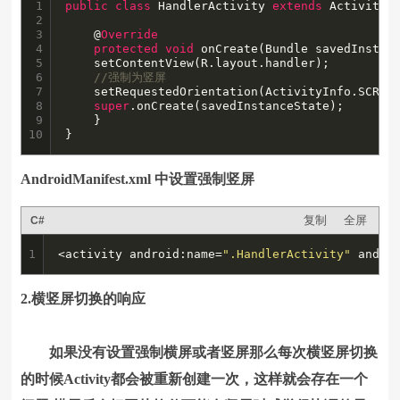
1

public
class
 HandlerActivity 
extends
 Activity {
2

3

    @
Override
4

protected
void
 onCreate(Bundle savedInstanc
5

	setContentView(R.layout.handler);

6

//强制为竖屏
7

	setRequestedOrientation(ActivityInfo.SCREEN_ORIENTATION_PORTRAIT);

8

super
.onCreate(savedInstanceState);

9

    }

10
}
AndroidManifest.xml 中设置强制竖屏
复制
全屏
C#
1
<activity android:name=
".HandlerActivity"
 andro
2.横竖屏切换的响应
如果没有设置强制横屏或者竖屏那么每次横竖屏切换
的时候Activity都会被重新创建一次，这样就会存在一个