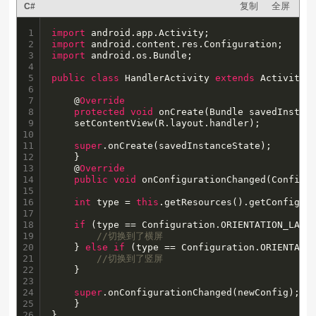
复制
全屏
C#
1

import
2

import
3

import
 android.os.Bundle;

4

5

public
class
 HandlerActivity 
extends
 Activity {
6

7

    @
Override
8

protected
void
 onCreate(Bundle savedInstanc
9

	setContentView(R.layout.handler);

10

11

super
.onCreate(savedInstanceState);

12

    }

13

    @
Override
14

public
void
 onConfigurationChanged(Configur
15

16

int
 type = 
this
.getResources().getConfigura
17

18

if
 (type == Configuration.ORIENTATION_LANDS
19

//切换到了横屏
20

	} 
else
if
 (type == Configuration.ORIENTATIO
21

//切换到了竖屏
22

	}

23

24

super
.onConfigurationChanged(newConfig);

25

    }

26
}