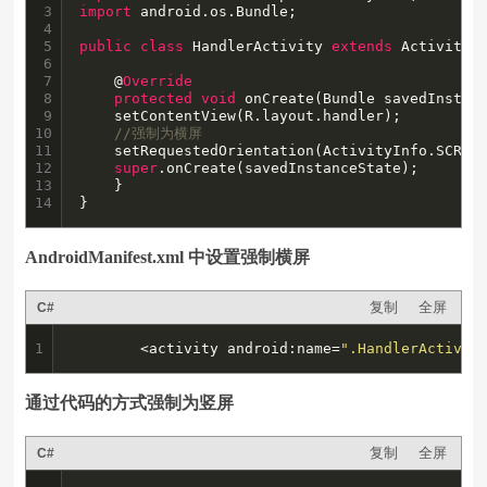
3

import
 android.os.Bundle;

4

5

public
class
 HandlerActivity 
extends
 Activity {
6

7

    @
Override
8

protected
void
 onCreate(Bundle savedInstanc
9

	setContentView(R.layout.handler);

10

//强制为横屏
11

	setRequestedOrientation(ActivityInfo.SCREEN_ORIENTATION_LANDSCAPE);

12

super
.onCreate(savedInstanceState);

13

    }

14
}
AndroidManifest.xml 中设置强制横屏
复制
全屏
C#
1
		<activity android:name=
".HandlerActivit
通过代码的方式强制为竖屏
复制
全屏
C#