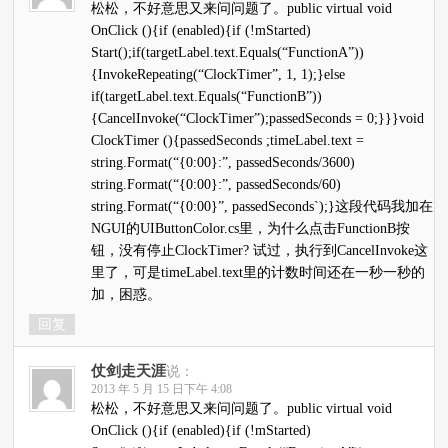
松松，不好意思又来问问题了。public virtual void
OnClick (){if (enabled){if (!mStarted)
Start();if(targetLabel.text.Equals(“FunctionA”))
{InvokeRepeating(“ClockTimer”, 1, 1);}else
if(targetLabel.text.Equals(“FunctionB”))
{CancelInvoke(“ClockTimer”);passedSeconds = 0;}}}void
ClockTimer (){passedSeconds ;timeLabel.text =
string.Format(“{0:00}:”, passedSeconds/3600)
string.Format(“{0:00}:”, passedSeconds/60)
string.Format(“{0:00}”, passedSeconds`);}这段代码我加在
NGUI的UIButtonColor.cs里，为什么点击FunctionB按
钮，没有停止ClockTimer? 试过，执行到CancelInvoke这
里了，可是timeLabel.text里的计数时间还在一秒一秒的
加，困惑。
回复
仗剑走天涯
说：
2013 年 5 月 15 日下午 4:08
松松，不好意思又来问问题了。public virtual void
OnClick (){if (enabled){if (!mStarted)