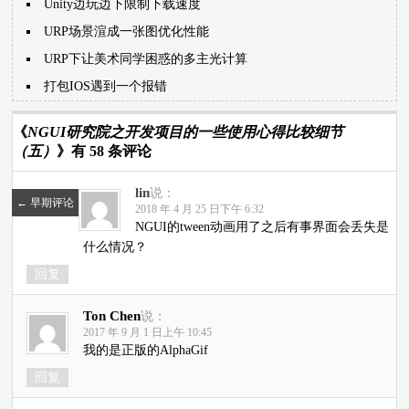
Unity边玩边下限制下载速度
URP场景渲成一张图优化性能
URP下让美术同学困惑的多主光计算
打包IOS遇到一个报错
《
NGUI研究院之开发项目的一些使用心得比较细节
（五）
》有 58 条评论
lin
说：
←
早期评论
2018 年 4 月 25 日下午 6:32
NGUI的tween动画用了之后有事界面会丢失是
什么情况？
回复
Ton Chen
说：
2017 年 9 月 1 日上午 10:45
我的是正版的AlphaGif
回复