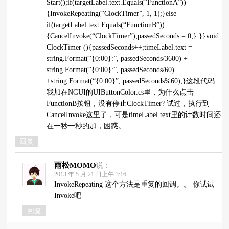
Start();if(targetLabel.text.Equals(“FunctionA”))
{InvokeRepeating(“ClockTimer”, 1, 1);}else
if(targetLabel.text.Equals(“FunctionB”))
{CancelInvoke(“ClockTimer”);passedSeconds = 0;} }}void
ClockTimer (){passedSeconds++;timeLabel.text =
string.Format(“{0:00}:”, passedSeconds/3600) +
string.Format(“{0:00}:”, passedSeconds/60)
+string.Format(“{0:00}”, passedSeconds%60);}这段代码
我加在NGUI的UIButtonColor.cs里，为什么点击
FunctionB按钮，没有停止ClockTimer? 试过，执行到
CancelInvoke这里了，可是timeLabel.text里的计数时间还
在一秒一秒的加，困惑。
回复
雨松MOMO
说：
2013 年 5 月 21 日上午 3:16
InvokeRepeating 这个方法是重复的回调。。 你试试
Invoke吧
回复