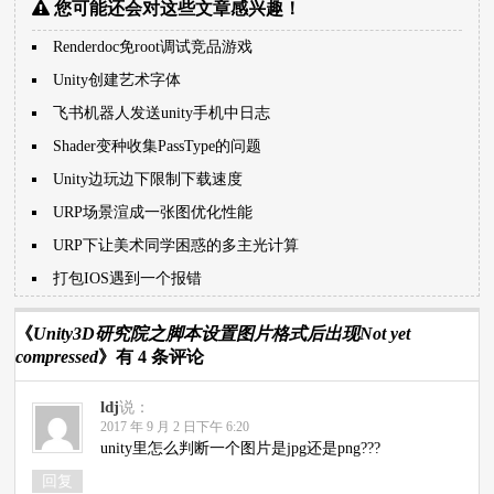
您可能还会对这些文章感兴趣！
Renderdoc免root调试竞品游戏
Unity创建艺术字体
飞书机器人发送unity手机中日志
Shader变种收集PassType的问题
Unity边玩边下限制下载速度
URP场景渲成一张图优化性能
URP下让美术同学困惑的多主光计算
打包IOS遇到一个报错
《
Unity3D研究院之脚本设置图片格式后出现Not yet
compressed
》有 4 条评论
ldj
说：
2017 年 9 月 2 日下午 6:20
unity里怎么判断一个图片是jpg还是png???
回复