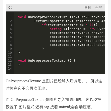
复制
全屏
C#
1

void
 OnPostprocessTexture (Texture2D texture) {
2

		TextureImporter textureImporter = Ass
3

if
(textureImporter != 
null
){

4

string
 AtlasName =  
new
 System
5

				textureImporter.textureType = TextureImporterType.Sprite;

6

				textureImporter.spriteImportMode = SpriteImportMode.Single;

7

				textureImporter.spritePackingTag = AtlasName;

8

				textureImporter.mipmapEnabled 
9

			}

10

}

11

12

void
 OnPreprocessTexture () {

13

14
OnPostprocessTexture 是图片已经导入后调用。。 所以这
时候在它不会再次压缩。
而 OnPreprocessTexture 是图片导入前调用的。 所以这里
设置了 图片格式 还有 tag 接着 unity就会自动压缩。