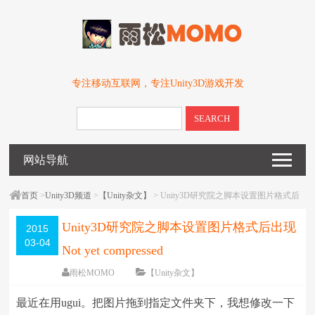
专注移动互联网，专注Unity3D游戏开发
SEARCH
网站导航
首页
>
Unity3D频道
>
【Unity杂文】
> Unity3D研究院之脚本设置图片格式后
出现Not yet compressed
Unity3D研究院之脚本设置图片格式后出现
2015
03-04
Not yet compressed
雨松MOMO
【Unity杂文】
围观
18239
次
4 条评论
最近在用ugui。把图片拖到指定文件夹下，我想修改一下
编辑日期：
2016-05-03
字体：
大
中
小