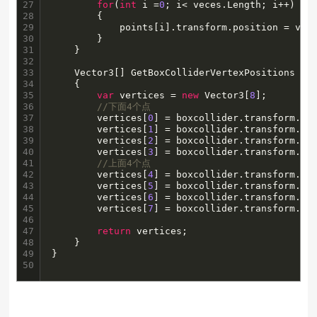
27

for
(
int
 i =
0
; i< veces.Length; i++)

28

        {

29

            points[i].transform.position = vece
30

        }

31

    }

32

33

    Vector3[] GetBoxColliderVertexPositions (Bo
34

    {

35

var
 vertices = 
new
 Vector3[
8
];

36

//下面4个点
37

        vertices[
0
] = boxcollider.transform.Tr
38

        vertices[
1
] = boxcollider.transform.Tr
39

        vertices[
2
] = boxcollider.transform.Tr
40

        vertices[
3
] = boxcollider.transform.Tr
41

//上面4个点
42

        vertices[
4
] = boxcollider.transform.Tr
43

        vertices[
5
] = boxcollider.transform.Tr
44

        vertices[
6
] = boxcollider.transform.Tr
45

        vertices[
7
] = boxcollider.transform.Tr
46

47

return
 vertices;

48

    }

49

50