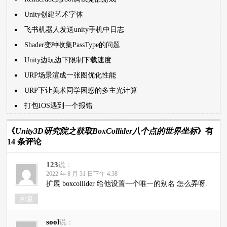
Unity创建艺术字体
飞书机器人发送unity手机中日志
Shader变种收集PassType的问题
Unity边玩边下限制下载速度
URP场景渲成一张图优化性能
URP下让美术同学困惑的多主光计算
打包IOS遇到一个报错
《
Unity3D研究院之获取BoxCollider八个点的世界坐标
》有
14 条评论
123
说：
2022 年 8 月 31 日下午 4:38
扩展 boxcollider 给他设置一个唯一的别名 怎么弄呀.
回复
sool
说：