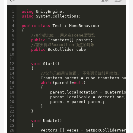
复制
全屏
C#
1

using
2

using
 System.Collections;

3

4

public
class
 Test : MonoBehaviour 

5

{

6

//8个标志位 ，用来在scene里预览
7

public
 Transform[] points;

8

//需要提取Boxcollier顶点的对象
9

public
 BoxCollider cube;

10

11

12

void
 Start()

13

    {

14

//父节只能调节位置， 不能调节旋转和缩放。
15

        Transform parent = cube.transform.paren
16

while
(parent!=
null
)

17

        {

18

            parent.localRotation = Quaternion.E
19

            parent.localScale = Vector3.one;

20

            parent = parent.parent;

21

        }

22

    }

23

24

void
 Update()

25

    {

26

        Vector3 [] veces = GetBoxColliderVertex