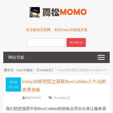
专注移动互联网，专注Unity3D游戏开发
SEARCH
网站导航
首页
>
Unity3D频道
>
【Unity杂文】
> Unity3D研究院之获取BoxCollider八个
点的世界坐标
Unity3D研究院之获取BoxCollider八个点的
2016
07-20
世界坐标
雨松MOMO
【Unity杂文】
围观
37651
次
14 条评论
我们想把场景中的BoxCollider的坐标点导出出来让服务器
编辑日期：
2016-07-20
字体：
大
中
小