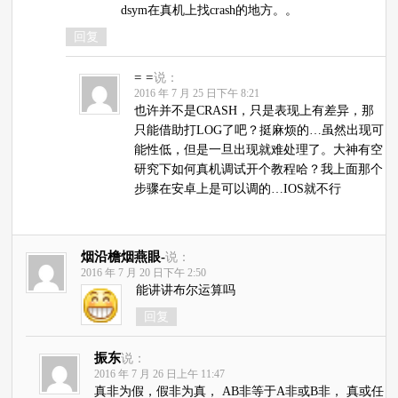
dsym在真机上找crash的地方。。
回复
= =
说：
2016 年 7 月 25 日下午 8:21
也许并不是CRASH，只是表现上有差异，那
只能借助打LOG了吧？挺麻烦的…虽然出现可
能性低，但是一旦出现就难处理了。大神有空
研究下如何真机调试开个教程哈？我上面那个
步骤在安卓上是可以调的…IOS就不行
烟沿檐烟燕眼-
说：
2016 年 7 月 20 日下午 2:50
能讲讲布尔运算吗
回复
振东
说：
2016 年 7 月 26 日上午 11:47
真非为假，假非为真， AB非等于A非或B非， 真或任