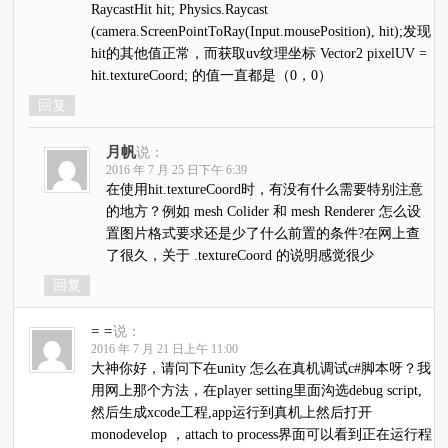
RaycastHit hit; Physics.Raycast
(camera.ScreenPointToRay(Input.mousePosition), hit);发现
hit的其他值正常，而获取uv纹理坐标 Vector2 pixelUV =
hit.textureCoord; 的值一直都是（0，0）
回复
月帆
说：
2016 年 7 月 25 日下午 6:39
在使用hit.textureCoord时，有没有什么需要特别注意
的地方？例如 mesh Colider 和 mesh Renderer 怎么设
置图片格式要求还是少了什么前置的条件?在网上查
了很久，关于 .textureCoord 的说明感觉很少
回复
= =
说：
2016 年 7 月 21 日上午 11:00
大神你好，请问下在unity 怎么在真机调试c#脚本呀？我
用网上那个方法，在player setting里面沟选debug script,
然后生成xcode工程,app运行到真机上然后打开
monodevelop ，attach to process界面可以看到正在运行程