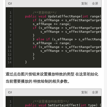
复制
全屏
C#
1

/**更新特效**/
2

public
void
 UpdataEffectRange(
int
 range) {

3

if
 (s_effRange < s_effectRangeTarget) {
4

		s_effRange += range;

5

if
 (s_effRange > s_effectRangeTarget) {
6

		    s_effRange = s_effectRangeTarget;

7

		}

8

	    } 
else
if
 (s_effRange > s_effectRangeTa
9

		s_effRange -= range;

10

if
 (s_effRange < s_effectRangeTarget) {
11

		    s_effRange = s_effectRangeTarget;

12

		}

13

	    }

14
	}
通过点击图片按钮来设置播放特效的类型 在这里初始化
当前需要播放的 特效绘制的相关参数。
复制
全屏
C#
1

/**设置播放特效类型**/
2

public
void
 SetCurtainEffect(
int
 type) {
