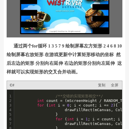
通过两个for循环 1 3 5 7 9 绘制屏幕左方矩形 2 4 6 8 10
绘制屏幕右放矩形 在游戏更新中计算矩形移动的坐标 然
后左边的矩形 分别向右延伸 右边的矩形分别向左延伸 这
样就可以实现矩形的交叉合并动画。
复制
全屏
C#
1

/**交错的实现矩形相交**/
2

int
 count = (mScreenHeight / RANDOM_TYPE
3

for
 (
int
 i = 
0
; i < count; i += 
2
){

4

                    drawFillRect(mCanvas, Color
5

                }

6

for
 (
int
 i = 
1
; i < count; i +=
7

                    drawFillRect(mCanvas, Color.
8
                }