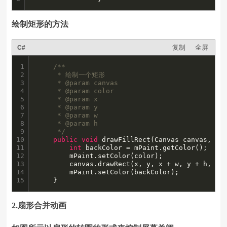
绘制矩形的方法
复制
全屏
C#
1

/**

2

	 * 绘制一个矩形

3

	 * @param canvas

4

	 * @param color

5

	 * @param x

6

	 * @param y

7

	 * @param w

8

	 * @param h

9

	 */
10

public
void
 drawFillRect(Canvas canvas, 
in
11

int
 backColor = mPaint.getColor();

12

	    mPaint.setColor(color);

13

	    canvas.drawRect(x, y, x + w, y + h, mPaint);

14

	    mPaint.setColor(backColor);

15
	}
2.扇形合并动画