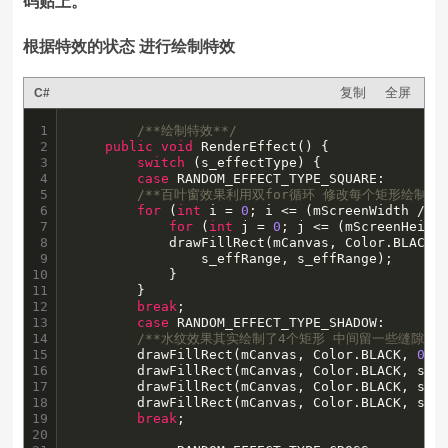
码贴上。
根据特效的状态 进行绘制特效
复制
全屏
C#
1

/**绘制特效**/
2

public
void
 RenderEffect() {

3

switch
 (s_effectType) {

4

case
 RANDOM_EFFECT_TYPE_SQUARE:

5

/**百叶窗效果利用双for循环 修改每个矩形绘制的宽
6

for
 (
int
 i = 
0
; i <= (mScreenWidth / RA
7

for
 (
int
 j = 
0
; j <= (mScreenHeight
8

			drawFillRect(mCanvas, Color.BLACK, i* RANDOM_TYPE_0_RANGE, j * RANDOM_TYPE_0_RANGE,

9

				s_effRange, s_effRange);

10

		    }

11

		}

12

break
;

13

case
 RANDOM_EFFECT_TYPE_SHADOW:

14

/**水纹效果其实绘制了4个矩形 中间留一些缝隙 **
15

		drawFillRect(mCanvas, Color.BLACK, 
0
, 
16

		drawFillRect(mCanvas, Color.BLACK, s_
17

		drawFillRect(mCanvas, Color.BLACK, s_
18

		drawFillRect(mCanvas, Color.BLACK, s_
19

break
;

20
