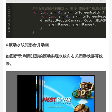
1

/**百叶窗效果利用双for循环 修改每个矩形绘制的宽
2

for
 (
int
 i = 
0
; i <= (mScreenWidth / RAN
3

for
 (
int
 j = 
0
; j <= (mScreenHeight 
4

			drawFillRect(mCanvas, Color.BLACK, i* RANDOM_TYPE_0_RANGE, j * RANDOM_TYPE_0_RANGE,

5

				s_effRange, s_effRange);

6

		    }

7
		}
4.滚动水纹矩形合并动画
如图所示 利用矩形的滚动实现水纹向右关闭游戏屏幕效
果。