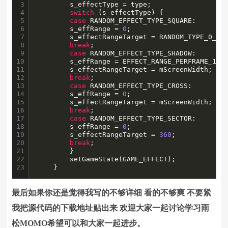
3

	    s_effectType = type;

4

switch
 (s_effectType) {

5

case
 RANDOM_EFFECT_TYPE_SQUARE:

6

		s_effRange = 
0
;

7

		s_effectRangeTarget = RANDOM_TYPE_0_RANGE;

8

break
;

9

case
 RANDOM_EFFECT_TYPE_SHADOW:

10

		s_effRange = EFFECT_RANGE_PERFRAME_1;

11

		s_effectRangeTarget = mScreenWidth;

12

break
;

13

case
 RANDOM_EFFECT_TYPE_CROSS:

14

		s_effRange = 
0
;

15

		s_effectRangeTarget = mScreenWidth;

16

break
;

17

case
 RANDOM_EFFECT_TYPE_SECTOR:

18

		s_effRange = 
0
;

19

		s_effectRangeTarget = 
360
;

20

break
;

21

	    }

22

	    setGameState(GAME_EFFECT);

23
	}
最后如果你还是觉得我写的不够详细 看的不够爽 不要紧
我把源代码的下载地址贴出来 欢迎大家一起讨论学习雨
松MOMO希望可以和大家一起进步。