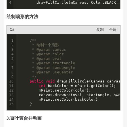
4
		drawFillCircle(mCanvas, Color.BLACK,rec
绘制扇形的方法
复制
全屏
C#
1

/**

2

	 * 绘制一个扇形

3

	 * @param canvas

4

	 * @param color

5

	 * @param oval

6

	 * @param startAngle

7

	 * @param sweepAngle

8

	 * @param useCenter

9

	 */
10

public
void
 drawFillCircle(Canvas canvas, 
11

int
 backColor = mPaint.getColor();

12

	    mPaint.setColor(color);

13

	    canvas.drawArc(oval, startAngle, sweepAngle, useCenter, mPaint);

14

	    mPaint.setColor(backColor);

15
	}
3.百叶窗合并动画