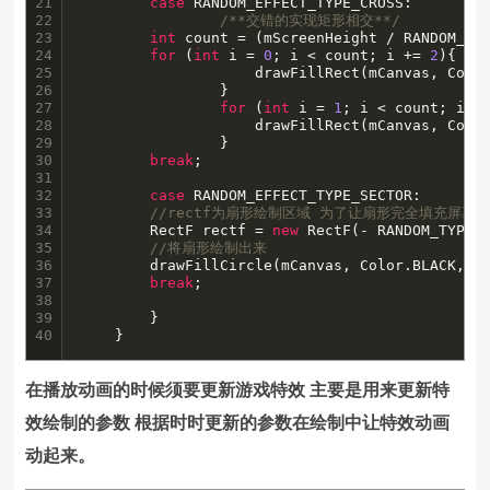
21

case
 RANDOM_EFFECT_TYPE_CROSS:

22

/**交错的实现矩形相交**/
23

int
 count = (mScreenHeight / RANDOM_TYP
24

for
 (
int
 i = 
0
; i < count; i += 
2
){

25

                    drawFillRect(mCanvas, Colo
26

                }

27

for
 (
int
 i = 
1
; i < count; i +
28

                    drawFillRect(mCanvas, Color
29

                }

30

break
;

31

32

case
 RANDOM_EFFECT_TYPE_SECTOR:

33

//rectf为扇形绘制区域 为了让扇形完全填充屏幕
34

		RectF rectf = 
new
 RectF(- RANDOM_TYPE_
35

//将扇形绘制出来
36

		drawFillCircle(mCanvas, Color.BLACK,re
37

break
;

38

39

	    }

40
	}
在播放动画的时候须要更新游戏特效 主要是用来更新特
效绘制的参数 根据时时更新的参数在绘制中让特效动画
动起来。