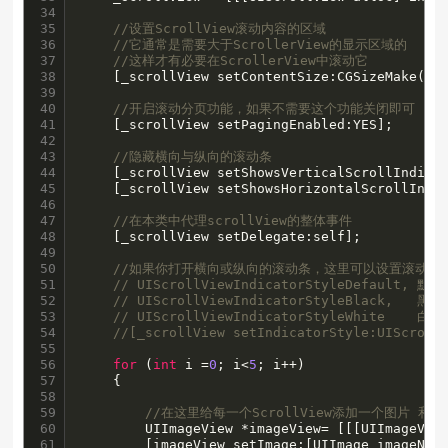
34

35

//设置ScrollView滚动内容的区域
36

//它通常是需要大于ScrollerView的显示区域的
37

//这样才有必要在ScrollerView中滚动它
38

    [_scrollView setContentSize:CGSizeMake(
32
39

40

//开启滚动分页功能，如果不需要这个功能关闭即可
41

    [_scrollView setPagingEnabled:YES];

42

43

//隐藏横向与纵向的滚动条
44

    [_scrollView setShowsVerticalScrollIndicat
45

    [_scrollView setShowsHorizontalScrollIndic
46

47

//在本类中代理scrollView的整体事件
48

    [_scrollView setDelegate:self];

49

50

//如果你打开横向或纵向的滚动条，这里可以设置滚动条
51

// UIScrollViewIndicatorStyleDefault, 默
52

// UIScrollViewIndicatorStyleBlack,   黑
53

// UIScrollViewIndicatorStyleWhite    白
54

//[_scrollView setIndicatorStyle:UIScroll
55

56

for
 (
int
 i =
0
; i<
5
; i++)

57

    {

58

59

//在这里给每一个ScrollView添加一个图片 和
60

        UIImageView *imageView= [[[UIImageVie
61

        [imageView setImage:[UIImage imageNam