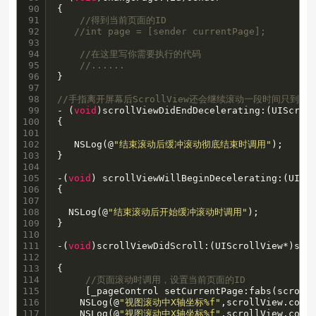
90

{

91

//得到当前页面的ID
92

//int page = [sender currentPage];
93

94

//在这里写你需要执行的代码
95

//......
96

}

97

98

//手指离开屏幕后ScrollView还会继续滚动一段时间只到停
99

- (
void
)scrollViewDidEndDecelerating:(UIScroll
100

{

101

102

   NSLog(@
"结束滚动后缓冲滚动彻底结束时调用"
);

103

}

104

105

-(
void
) scrollViewWillBeginDecelerating:(UIScr
106

{

107

108

  NSLog(@
"结束滚动后开始缓冲滚动时调用"
);

109

}

110

111

-(
void
)scrollViewDidScroll:(UIScrollView*)scro
112

113

{

114

//页面滚动时调用，设置当前页面的ID
115

     [_pageControl setCurrentPage:fabs(scrollV
116

    NSLog(@
"视图滚动中X轴坐标%f"
,scrollView.conte
117

    NSLog(@
"视图滚动中X轴坐标%f"
,scrollView.conte