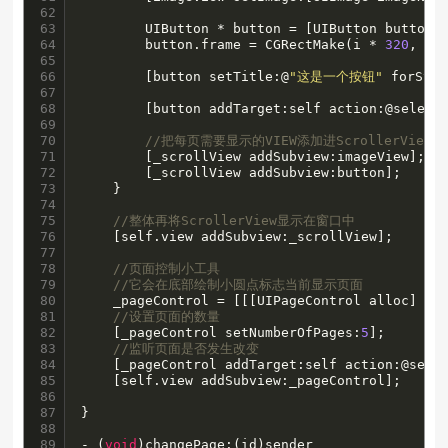
62

63

        UIButton * button = [UIButton buttonWi
64

        button.frame = CGRectMake(i * 
320
, 
10
65

66

        [button setTitle:@
"这是一个按钮"
 forStat
67

68

        [button addTarget:self action:@selecto
69

70

//把每页需要显示的VIEW添加进ScrollerView中
71

        [_scrollView addSubview:imageView];

72

        [_scrollView addSubview:button];

73

    }

74

75

//整体再将ScrollerView显示在窗口中
76

    [self.view addSubview:_scrollView];

77

78

//页面控制小工具
79

//它会在底部绘制小圆点标志当前显示页面
80

    _pageControl = [[[UIPageControl alloc] in
81

//设置页面的数量
82

    [_pageControl setNumberOfPages:
5
];

83

//监听页面是否发生改变
84

    [_pageControl addTarget:self action:@selec
85

    [self.view addSubview:_pageControl];

86

87

}

88

89

- (
void
)changePage:(id)sender
