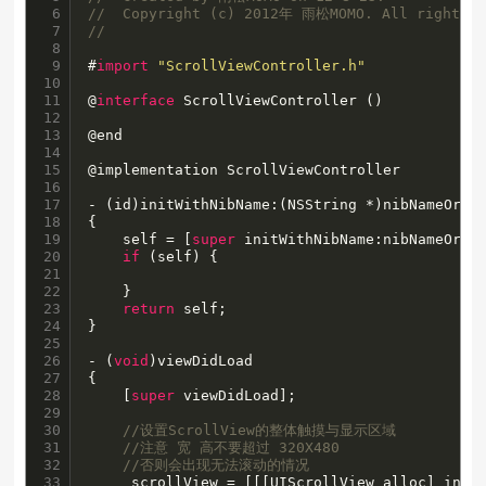
6

//  Copyright (c) 2012年 雨松MOMO. All rights r
7

//
8

9

#
import
"ScrollViewController.h"
10

11

@
interface
 ScrollViewController ()

12

13

@end

14

15

@implementation ScrollViewController

16

17

- (id)initWithNibName:(NSString *)nibNameOrNil
18

{

19

    self = [
super
 initWithNibName:nibNameOrNil
20

if
 (self) {

21

22

    }

23

return
 self;

24

}

25

26

- (
void
)viewDidLoad

27

{

28

    [
super
 viewDidLoad];

29

30

//设置ScrollView的整体触摸与显示区域
31

//注意 宽 高不要超过 320X480
32

//否则会出现无法滚动的情况
33

    _scrollView = [[[UIScrollView alloc] init