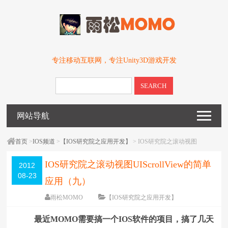
专注移动互联网，专注Unity3D游戏开发
SEARCH
网站导航
首页
>
IOS频道
>
【IOS研究院之应用开发】
> IOS研究院之滚动视图
UIScrollView的简单应用（九）
IOS研究院之滚动视图UIScrollView的简单
2012
08-23
应用（九）
雨松MOMO
【IOS研究院之应用开发】
围观
44096
次
12 条评论
最近MOMO需要搞一个IOS软件的项目，搞了几天
编辑日期：
2012-08-23
字体：
大
中
小