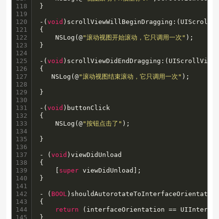
118

}

119

120

-(
void
)scrollViewWillBeginDragging:(UIScrollVi
121

{

122

    NSLog(@
"滚动视图开始滚动，它只调用一次"
);

123

}

124

125

-(
void
)scrollViewDidEndDragging:(UIScrollView
126

{

127

   NSLog(@
"滚动视图结束滚动，它只调用一次"
);

128

129

}

130

131

-(
void
)buttonClick

132

{

133

    NSLog(@
"按钮点击了"
);

134

135

}

136

137

- (
void
)viewDidUnload

138

{

139

    [
super
 viewDidUnload];

140

}

141

142

- (
BOOL
)shouldAutorotateToInterfaceOrientation
143

{

144

return
 (interfaceOrientation == UIInterfac
145

}
